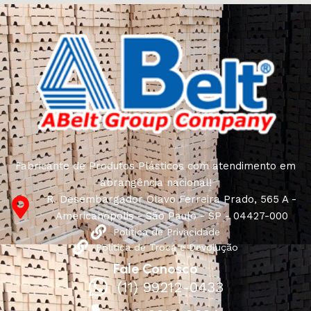
Fabricante de Produtos Plásticos com atendimento em
abrangência nacional!
R. Desembargador Olavo Ferreira Prado, 565 A -
Americanópolis - São Paulo - SP - 04427-000
Política de Privacidade
Política de Troca e Devolução
Fale Conosco
(11) 99212-0433