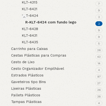
KLT-4315
7
KLT-6421
9
KLT-6424
2
R-KLT-6424 com fundo lego
2
KLT-6428
9
KLT-6431
9
KLT-6435
5
Carrinho para Caixas
26
Cestas Plásticas para Compras
43
Cesto de Lixo
14
Cesto Organizador Empilhável
4
Estrados Plásticos
97
Gaveteiros tipo Bins
27
Lixeiras Plásticas
36
Pallets Plásticos
38
Tampas Plásticas
4