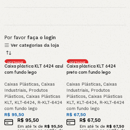
Por favor
faça o login
Ver categorias da loja
DESTAQUE
DESTAQUE
Caixa plástica KLT 6424 azul
Caixa plástica KLT 6424
com fundo lego
preto com fundo lego
Caixas Plásticas
,
Caixas
Caixas Plásticas
,
Caixas
Industriais
,
Produtos
Industriais
,
Produtos
Plásticos
,
Caixas Plásticas
Plásticos
,
Caixas Plásticas
KLT
,
KLT-6424
,
R-KLT-6424
KLT
,
KLT-6424
,
R-KLT-6424
com fundo lego
com fundo lego
R$
95,50
R$
67,50
R$
95,50
R$
67,50
Em até
1
x de
R$
95,50
Em até
1
x de
R$
67,50