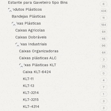
Estante para Gaveteiro tipo Bins
6
Produtos Plásticos
434
Bandejas Plásticas
11
Caixas Plásticas
184
Caixas Agricolas
64
Caixas Dobráveis
46
Caixas Industriais
96
Caixas Organizadoras
64
Caixas plásticas ALC
3
Caixas Plásticas KLT
25
Caixa KLT-6424
0
KLT-11
4
KLT-13
7
KLT-3214
1
KLT-3215
3
KLT-4314
3