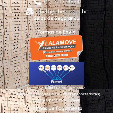
(11) 3213-9664
abelt@abelt.com.br
Selos de Segurança
Formas de Envio
Motoboy, Utilitário ou Caminhão!
(Lalamove, Correios ou 400+ Transportadoras)
Entrega para todo Brasil!
Formas de Pagamento