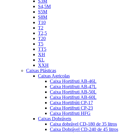
S3M
S4,5M
S5M
S8M
T10
T2
T2,5
T20
T5
TT5
XH
XL
XXH
Caixas Plásticas
Caixas Agricolas
Caixa Hortifruti AB-46L
Caixa Hortifruti AB-47L
Caixa Hortifruti AB-50L
Caixa Hortifruti AB-60L
Caixa Hortifrúti CP-17
Caixa Hortifruti CP-23
Caixa Hortifruti HFG
Caixas Dobráveis
Caixa dobrável CD-180 de 35 litros
Caixa Dobrável CD-240 de 45 litros