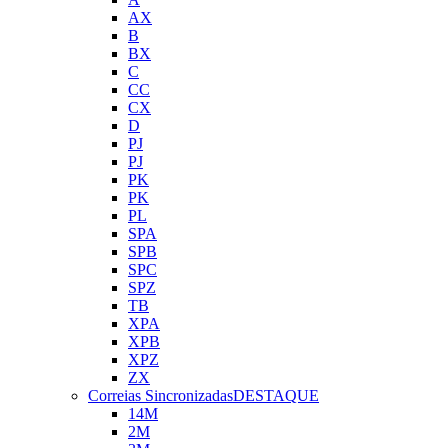
AX
B
BX
C
CC
CX
D
PJ
PJ
PK
PK
PL
SPA
SPB
SPC
SPZ
TB
XPA
XPB
XPZ
ZX
Correias Sincronizadas
DESTAQUE
14M
2M