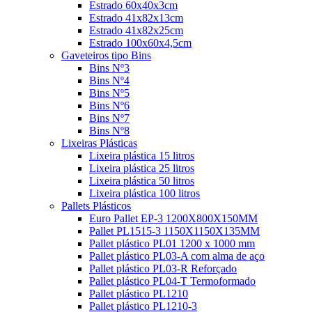
Estrado 60x40x3cm
Estrado 41x82x13cm
Estrado 41x82x25cm
Estrado 100x60x4,5cm
Gaveteiros tipo Bins
Bins Nº3
Bins Nº4
Bins Nº5
Bins Nº6
Bins Nº7
Bins Nº8
Lixeiras Plásticas
Lixeira plástica 15 litros
Lixeira plástica 25 litros
Lixeira plástica 50 litros
Lixeira plástica 100 litros
Pallets Plásticos
Euro Pallet EP-3 1200X800X150MM
Pallet PL1515-3 1150X1150X135MM
Pallet plástico PL01 1200 x 1000 mm
Pallet plástico PL03-A com alma de aço
Pallet plástico PL03-R Reforçado
Pallet plástico PL04-T Termoformado
Pallet plástico PL1210
Pallet plástico PL1210-3