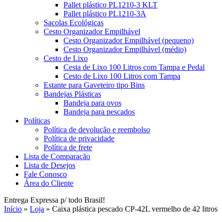
Pallet plástico PL1210-3 KLT
Pallet plástico PL1210-3A
Sacolas Ecológicas
Cesto Organizador Empilhável
Cesto Organizador Empilhável (pequeno)
Cesto Organizador Empilhável (médio)
Cesto de Lixo
Cesta de Lixo 100 Litros com Tampa e Pedal
Cesto de Lixo 100 Litros com Tampa
Estante para Gaveteiro tipo Bins
Bandejas Plásticas
Bandeja para ovos
Bandeja para pescados
Políticas
Política de devolução e reembolso
Política de privacidade
Política de frete
Lista de Comparação
Lista de Desejos
Fale Conosco
Área do Cliente
Entrega Expressa p/ todo Brasil!
Início
»
Loja
»
Caixa plástica pescado CP-42L vermelho de 42 litros