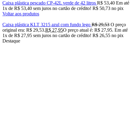
Caixa plástica pescado CP-42L verde de 42 litros
R$
53,40
Em até
1
x de
R$
53,40
sem juros no cartão de crédito!
R$
50,73
no pix
Voltar aos produtos
Caixa plástica KLT 3215 azul com fundo lego
R$
29,53
O preço
original era: R$ 29,53.
R$
27,95
O preço atual é: R$ 27,95.
Em até
1
x de
R$
27,95
sem juros no cartão de crédito!
R$
26,55
no pix
Destaque