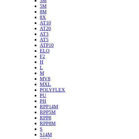
3M
5M
8M
8X
AT10
AT20
AT3
AT5
ATP10
ELO
F2
H
L
M
MV8
MXL
POLYFLEX
PU
PH
RPP14M
RPP5M
RPP8
RPP8M
S
S14M