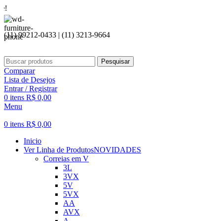
Seja bem
(11) 99212-0433 | (11) 3213-9664
Pesquisar
Comparar
Lista de Desejos
Entrar / Registrar
0
itens
R$
0,00
Menu
0
itens
R$
0,00
Inicio
Ver Linha de Produtos
NOVIDADES
Correias em V
3L
3VX
5V
5VX
AA
AVX
A