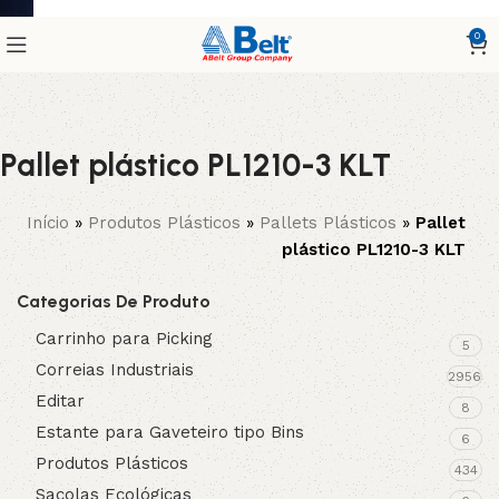
0
Pallet plástico PL1210-3 KLT
Início
»
Produtos Plásticos
»
Pallets Plásticos
»
Pallet
plástico PL1210-3 KLT
Categorias De Produto
Carrinho para Picking
5
Correias Industriais
2956
Editar
8
Estante para Gaveteiro tipo Bins
6
Produtos Plásticos
434
Sacolas Ecológicas