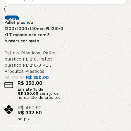
-22%
Pallet plástico
1200x1000x150mm PL1210-3
KLT monobloco com 3
runners cor preto
Pallets Plásticos
,
Pallet
plástico PL1210
,
Pallet
plástico PL1210-3 KLT
,
Produtos Plásticos
R$
350,00
R$
450,50
R$
350,00
Em até
1
x de
R$
350,00
sem juros
no cartão de crédito!
R$
450,50
R$
332,50
no pix
Adicionar ao carrinho