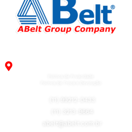
Fabricante de Produtos Plásticos com atendimento em
abrangência nacional!
R. Desembargador Olavo Ferreira Prado, 565 A -
Americanópolis - São Paulo - SP - 04427-000
Política de Privacidade
Política de Troca e Devolução
Fale Conosco
(11) 99212-0433
(11) 3213-9664
abelt@abelt.com.br
Selos de Segurança