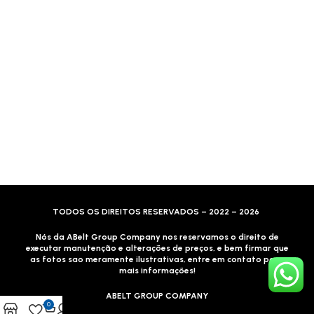
Formas de Envio
Motoboy, Utilitário ou Caminhão!
(Lalamove, Correios ou 400+ Transportadoras)
Entrega para todo Brasil!
Formas de Pagamento
TODOS OS DIREITOS RESERVADOS – 2022 – 2026
Nós da ABelt Group Company nos reservamos o direito de
executar manutenção e alterações de preços, e bem firmar que
as fotos sao meramente ilustrativas, entre em contato para
mais informações!
ABELT GROUP COMPANY
0