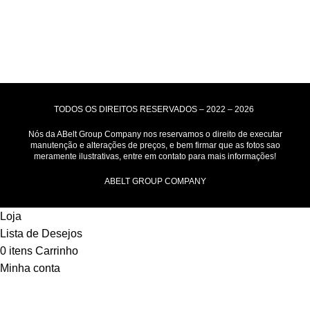
Entrega para todo Brasil!
Formas de Pagamento
TODOS OS DIREITOS RESERVADOS – 2022 – 2026
Nós da ABelt Group Company nos reservamos o direito de executar
manutenção e alterações de preços, e bem firmar que as fotos sao
meramente ilustrativas, entre em contato para mais informações!
ABELT GROUP COMPANY
Loja
Lista de Desejos
0
itens
Carrinho
Minha conta