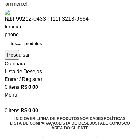
merce!
(11) 99212-0433 | (11) 3213-9664
Pesquisar
Comparar
Lista de Desejos
Entrar / Registrar
0
itens
R$
0,00
Menu
0
itens
R$
0,00
INICIO
VER LINHA DE PRODUTOS
NOVIDADES
POLÍTICAS
LISTA DE COMPARAÇÃO
LISTA DE DESEJOS
FALE CONOSCO
ÁREA DO CLIENTE
Entrega Expressa p/ todo Brasil!