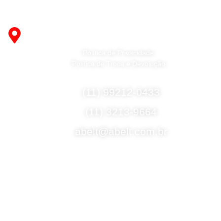
Fabricante de Produtos Plásticos com atendimento em
abrangência nacional!
R. Desembargador Olavo Ferreira Prado, 565 A -
Americanópolis - São Paulo - SP - 04427-000
Política de Privacidade
Política de Troca e Devolução
Fale Conosco
(11) 99212-0433
(11) 3213-9664
abelt@abelt.com.br
Selos de Segurança
Formas de Envio
Motoboy, Utilitário ou Caminhão!
(Lalamove, Correios ou 400+ Transportadoras)