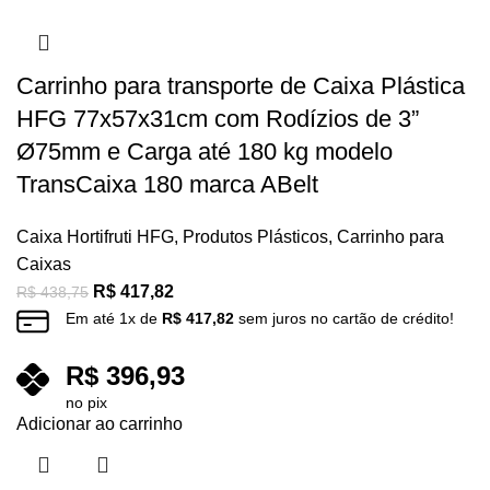
Carrinho para transporte de Caixa Plástica
HFG 77x57x31cm com Rodízios de 3”
Ø75mm e Carga até 180 kg modelo
TransCaixa 180 marca ABelt
Caixa Hortifruti HFG
,
Produtos Plásticos
,
Carrinho para
Caixas
R$
417,82
R$
438,75
Em até
1
x de
R$
417,82
sem juros no cartão de crédito!
R$
396,93
no pix
Adicionar ao carrinho