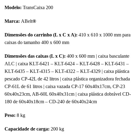
Modelo:
TransCaixa 200
Marca:
ABelt
®
Dimensões do carrinho (L x C x A):
410 x 610 x 1000 mm para
caixas do tamanho 400 x 600 mm
Dimensões das caixas (L x C):
400 x 600 mm | caixa basculante
ALC | caixa KLT-6421 – KLT-6424 – KLT-6428 – KLT-6431 –
KLT-6435 – KLT-4315 – KLT-4322 – KLT-4329 | caixa plástica
pescado CP-42L de 42 litros | caixa plástica organizadora fechada
CP-61L de 61 litros | caixa vazada CP-17 60x40x17cm, CP-23
60x40x23cm, AB-60L 60x40x31cm | caixa plástica dobrável CD-
180 de 60x40x18cm – CD-240 de 60x40x24cm
Peso:
8 kg
Capacidade de c
arga:
20
0 kg