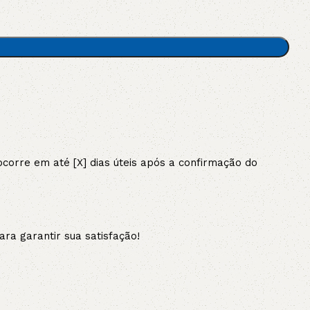
AVX
CC
PK
Z
TB
orre em até [X] dias úteis após a confirmação do
ra garantir sua satisfação!