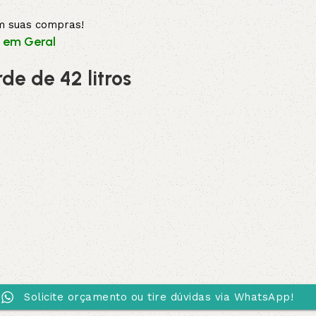
em suas compras!
s em Geral
de de 42 litros
Solicite orçamento ou tire dúvidas via WhatsApp!