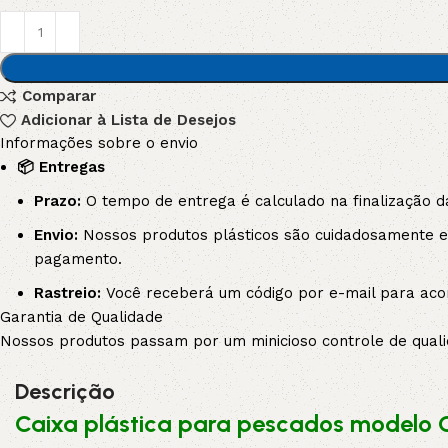
3L
3VX
A
AX
Comparar
Adicionar à Lista de Desejos
Informações sobre o envio
CX
D
📦 Entregas
Prazo:
O tempo de entrega é calculado na finalização d
PL
SPA
Envio:
Nossos produtos plásticos são cuidadosamente em
pagamento.
XPA
XPB
Rastreio:
Você receberá um código por e-mail para aco
Garantia de Qualidade
Nossos produtos passam por um minicioso controle de qualid
Descrição
Caixa plástica para pescados modelo C