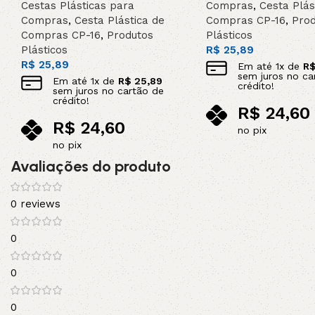
Cestas Plásticas para
Compras
,
Cesta Plás
Compras
,
Cesta Plástica de
Compras CP-16
,
Prod
Compras CP-16
,
Produtos
Plásticos
Plásticos
R$
25,89
R$
25,89
Em até
1
x de
R
sem juros no ca
Em até
1
x de
R$
25,89
crédito!
sem juros no cartão de
crédito!
R$
24,60
R$
24,60
no pix
no pix
Adicionar ao carrinho
Avaliações do produto
Adicionar ao carrinho
0 reviews
0
0
0