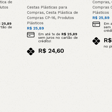
tica de
Compras
,
utos
Cestas Plásticas para
Compras 
Compras
,
Cesta Plástica de
Plásticos
Compras CP-16
,
Produtos
R$
25,89
Plásticos
$
25,89
Em 
rtão de
sem 
R$
25,89
crédi
Em até
1
x de
R$
25,89
sem juros no cartão de
R$
crédito!
no p
R$
24,60
Adicionar 
no pix
Adicionar ao carrinho