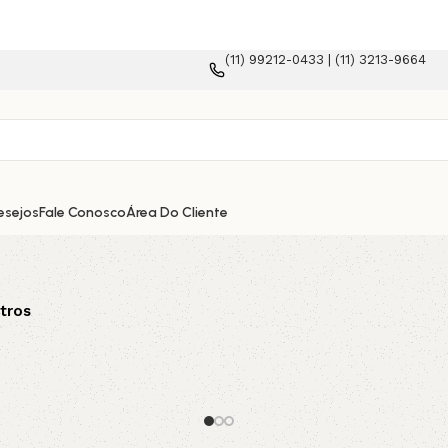
(11) 99212-0433 | (11) 3213-9664
rma e-commerce!
esejos
Fale Conosco
Área Do Cliente
tros