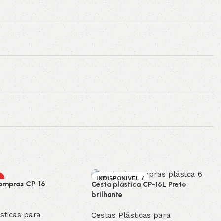
INDISPONIVEL /
ompras CP-16
Cesta plástica CP-16L Preto
SOB ENCOMEN
DA
brilhante
sticas para
Cestas Plásticas para