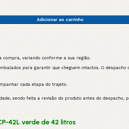
5V
5VX
AA
Adicionar ao carrinho
B
BX
C
PJ
PJ
PK
a compra, variando conforme a sua região.
SPB
SPC
SP
balados para garantir que cheguem intactos. O despacho oc
XPZ
ZX
mpanhar cada etapa do trajeto.
ade, sendo feita a revisão do produto antes do despacho, pa
P-42L verde de 42 litros