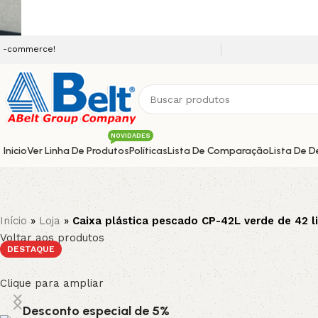
Seja bem vindo a nossa platafo
NOVIDADES
Inicio
Ver Linha De Produtos
Políticas
Lista De Comparação
Lista De D
Início
»
Loja
»
Caixa plástica pescado CP-42L verde de 42 li
Voltar aos produtos
DESTAQUE
Clique para ampliar
Desconto especial de 5%