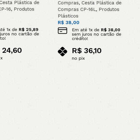
Cesta Plástica de
Compras
,
Cesta Plástica de
CP-16
,
Produtos
Compras CP-16L
,
Produtos
Plásticos
R$
38,00
até
1
x de
R$
25,89
Em até
1
x de
R$
38,00
juros no cartão de
sem juros no cartão de
to!
crédito!
24,60
R$
36,10
ix
no pix
ao carrinho
Leia mais