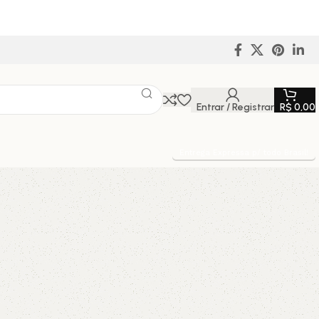
Entrar / Registrar
R$
0,00
Entrega Expressa p/ todo Brasil!