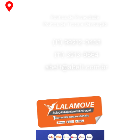
R. Desembargador Olavo Ferreira Prado, 565 A -
Americanópolis - São Paulo - SP - 04427-000
Política de Privacidade
Política de Troca e Devolução
Fale Conosco
(11) 99212-0433
(11) 3213-9664
abelt@abelt.com.br
Selos de Segurança
Formas de Envio