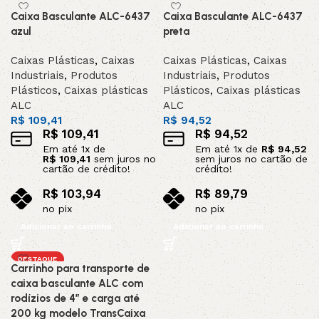
Caixa Basculante ALC-6437
Caixa Basculante ALC-6437
azul
preta
Caixas Plásticas
,
Caixas
Caixas Plásticas
,
Caixas
Industriais
,
Produtos
Industriais
,
Produtos
Plásticos
,
Caixas plásticas
Plásticos
,
Caixas plásticas
ALC
ALC
R$
109,41
R$
94,52
R$
109,41
R$
94,52
Em até
1
x de
Em até
1
x de
R$
94,52
R$
109,41
sem juros no
sem juros no cartão de
cartão de crédito!
crédito!
R$
103,94
R$
89,79
no pix
no pix
Adicionar ao carrinho
Adicionar ao carrinho
DESTAQUE
Carrinho para transporte de
caixa basculante ALC com
rodízios de 4” e carga até
200 kg modelo TransCaixa