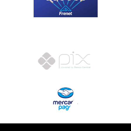
Motoboy, Utilitário ou Caminhão!
(Lalamove, Correios ou 400+ Transportadoras)
Entrega para todo Brasil!
Formas de Pagamento