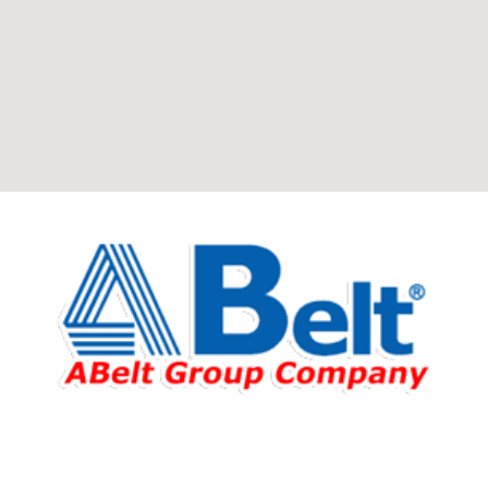
Fabricante de Produtos Plásticos com atendimento em
abrangência nacional!