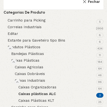
Fechar
Categorias De Produto
Carrinho para Picking
5
Correias Industriais
2956
Editar
8
Estante para Gaveteiro tipo Bins
6
Produtos Plásticos
434
Bandejas Plásticas
11
Caixas Plásticas
184
Caixas Agricolas
64
Caixas Dobráveis
46
Caixas Industriais
96
Caixas Organizadoras
64
Caixas plásticas ALC
3
Caixas Plásticas KLT
25