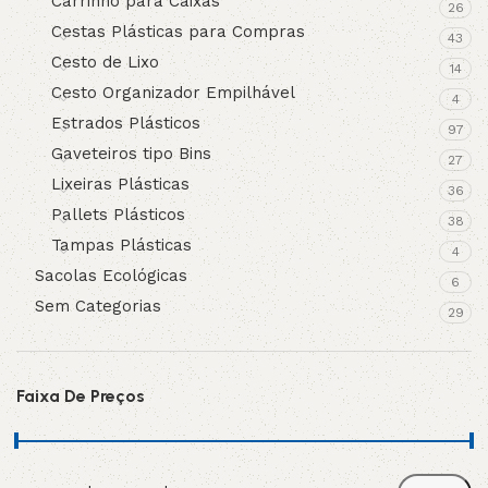
Carrinho para Caixas
26
Cestas Plásticas para Compras
43
Cesto de Lixo
14
Cesto Organizador Empilhável
4
Estrados Plásticos
97
Gaveteiros tipo Bins
27
Lixeiras Plásticas
36
Pallets Plásticos
38
Tampas Plásticas
4
Sacolas Ecológicas
6
Sem Categorias
29
Faixa De Preços