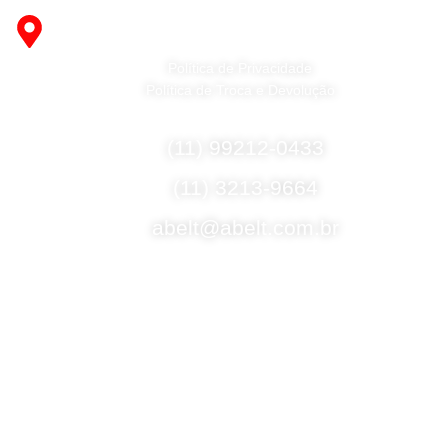
R. Desembargador Olavo Ferreira Prado, 565 A -
Americanópolis - São Paulo - SP - 04427-000
Política de Privacidade
Política de Troca e Devolução
Fale Conosco
(11) 99212-0433
(11) 3213-9664
abelt@abelt.com.br
Selos de Segurança
Formas de Envio
Motoboy, Utilitário ou Caminhão!
(Lalamove, Correios ou 400+ Transportadoras)
Entrega para todo Brasil!