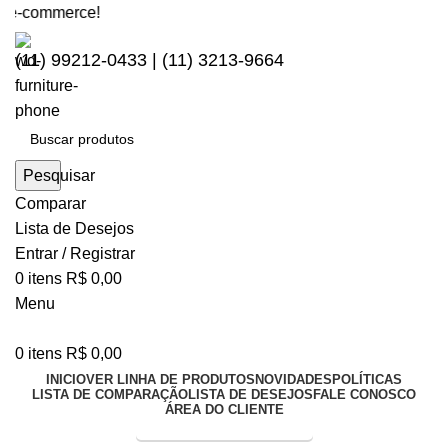
commerce!
(11) 99212-0433 | (11) 3213-9664
Pesquisar
Comparar
Lista de Desejos
Entrar / Registrar
0
itens
R$
0,00
Menu
0
itens
R$
0,00
INICIO
VER LINHA DE PRODUTOS
NOVIDADES
POLÍTICAS
LISTA DE COMPARAÇÃO
LISTA DE DESEJOS
FALE CONOSCO
ÁREA DO CLIENTE
Entrega Expressa p/ todo Brasil!