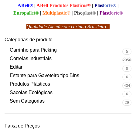
ABelt®
|
ABelt
Produtos Plásticos®
|
Plas
forte®
|
Euro
pallet®
|
Multi
plastic®
|
Piso
plast®
|
Plast
forte®
Qualidade Alemã com carinho Brasileiro...
Categorias de produto
Carrinho para Picking
5
Correias Industriais
2956
Editar
8
Estante para Gaveteiro tipo Bins
6
Produtos Plásticos
434
Sacolas Ecológicas
6
Sem Categorias
29
Faixa de Preços