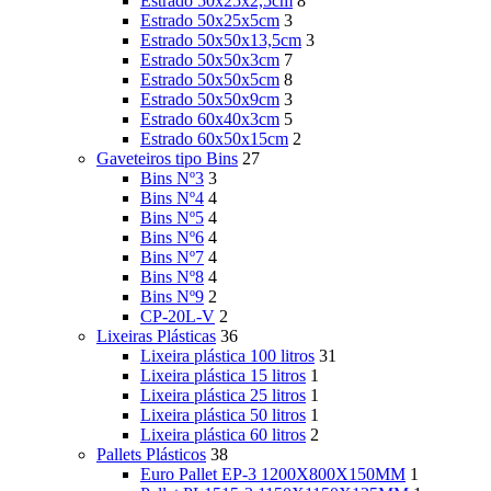
Estrado 50x25x2,5cm
8
Estrado 50x25x5cm
3
Estrado 50x50x13,5cm
3
Estrado 50x50x3cm
7
Estrado 50x50x5cm
8
Estrado 50x50x9cm
3
Estrado 60x40x3cm
5
Estrado 60x50x15cm
2
Gaveteiros tipo Bins
27
Bins Nº3
3
Bins Nº4
4
Bins Nº5
4
Bins Nº6
4
Bins Nº7
4
Bins Nº8
4
Bins Nº9
2
CP-20L-V
2
Lixeiras Plásticas
36
Lixeira plástica 100 litros
31
Lixeira plástica 15 litros
1
Lixeira plástica 25 litros
1
Lixeira plástica 50 litros
1
Lixeira plástica 60 litros
2
Pallets Plásticos
38
Euro Pallet EP-3 1200X800X150MM
1