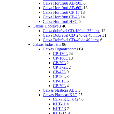
Caixa Hortifruti AB-50L
6
Caixa Hortifruti AB-60L
13
Caixa Hortifrúti CP-17
13
Caixa Hortifruti CP-23
14
Caixa Hortifruti HFG
6
Caixas Dobráveis
46
Caixa dobrável CD-180 de 35 litros
12
Caixa Dobrável CD-240 de 45 litros
31
Caixa Dobrável CD-40 de 40 litros
6
Caixas Industriais
96
Caixas Organizadoras
64
CP-130L
24
CP-180L
13
CP-20L
2
CP-372L
2
CP-42L
9
CP-56L
3
CP-61L
6
CP-70L
4
Caixas plásticas ALC
3
Caixas Plásticas KLT
25
Caixa KLT-6424
0
KLT-11
4
KLT-13
7
KLT-3214
1