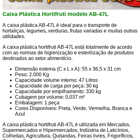
T2,5
Caixa
Plástica Hortifruti modelo AB-47L
T20
A caixa plástica AB-47L é ideal para o transporte de
hortaliças, legumes, verduras, frutas variadas e muitas outras
T5
utilidades.
A caixa plástica hortifruti AB-47L está totalmente de acordo
TT5
com as normas de higienização e esterilização de produtos
destinados ao setor alimentício.
XH
Dimensão externa (C x L x A): 55 x 36,5 x 31 cm
XL
Peso: 2.000 Kg
Capacidade volume interno: 47 Litros
Capacidade de carga por peça: 30 kg
XXH
Capacidade por empilhamento: 330 kg
Cubagem por volume: 0,037 m³
Embalagem: 1 peça
Cores Disponíveis: Preta, Verde, Vermelha, Branca e
Azul
A caixa plástica hortifruti AB-47L é utilizada em Mercados,
Supermercados e Hipermercados, Indústria de Laticínios,
Colheitas, Agricultura, Quitandas, Feiras livres, Frigoríficos,