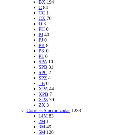
BX
194
C
84
CC
1
CX
70
D
3
PH
0
PJ
40
PJ
0
PK
8
PK
0
PL
0
SPA
10
SPB
31
SPC
2
SPZ
4
TB
0
XPA
44
XPB
7
XPZ
39
ZX
3
Correias Sincronizadas
1283
14M
83
2M
1
3M
49
5M
120