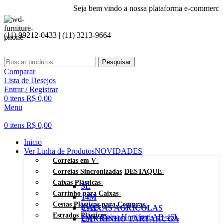
Seja bem vindo a nossa plataforma e-commerce!
(11) 99212-0433 | (11) 3213-9664
Pesquisar
Comparar
Lista de Desejos
Entrar / Registrar
0
itens
R$
0,00
Menu
0
itens
R$
0,00
Inicio
Ver Linha de Produtos
NOVIDADES
Correias em V
Correias Sincronizadas
DESTAQUE
Caixas Plásticas
3L
Carrinho para Caixas
14M
Cestas Plásticas para Compras
3VX
CAIXAS AGRICOLAS
Estrados Plásticos
Caixa Hortifruti AB-46L
2M
CARRINHO TARTARUGA