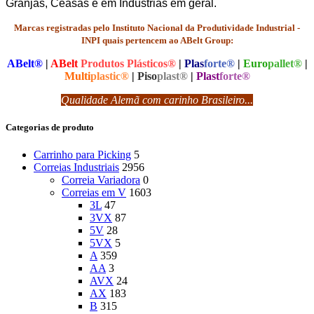
Granjas, Ceasas e em Indústrias em geral.
Marcas registradas pelo Instituto Nacional da Produtividade Industrial -
INPI quais pertencem ao ABelt Group:
ABelt®
|
ABelt
Produtos Plásticos®
|
Plas
forte®
|
Euro
pallet®
|
Multi
plastic®
|
Piso
plast®
|
Plast
forte®
Qualidade Alemã com carinho Brasileiro...
Categorias de produto
Carrinho para Picking
5
Correias Industriais
2956
Correia Variadora
0
Correias em V
1603
3L
47
3VX
87
5V
28
5VX
5
A
359
AA
3
AVX
24
AX
183
B
315