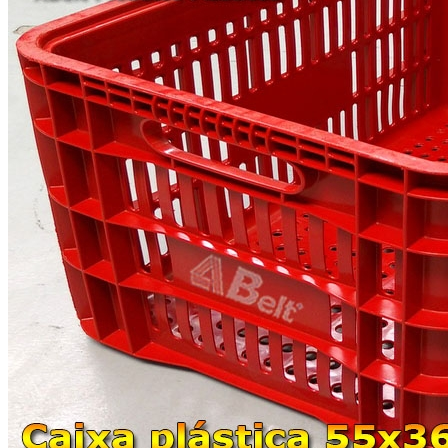
TB
RPP8
XPA
RPP8M
XPB
S
XPZ
S14M
ZX
S3M
S4,5M
S5M
S8M
T10
T2