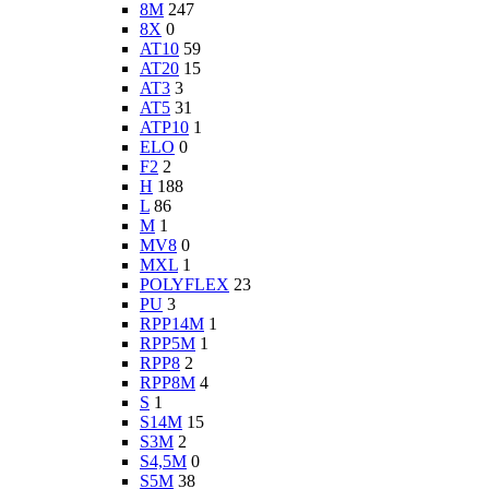
8M
247
8X
0
AT10
59
AT20
15
AT3
3
AT5
31
ATP10
1
ELO
0
F2
2
H
188
L
86
M
1
MV8
0
MXL
1
POLYFLEX
23
PU
3
RPP14M
1
RPP5M
1
RPP8
2
RPP8M
4
S
1
S14M
15
S3M
2
S4,5M
0
S5M
38