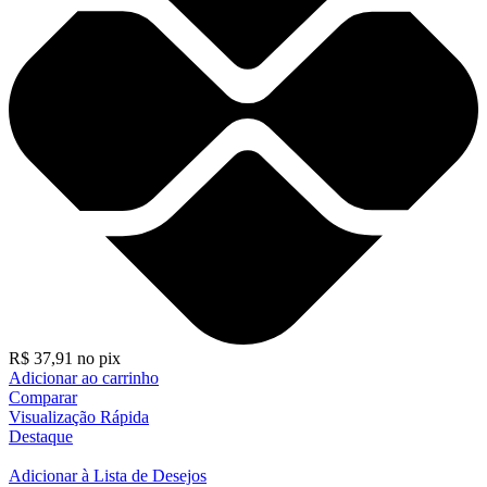
R$
37,91
no pix
Adicionar ao carrinho
Comparar
Visualização Rápida
Destaque
Adicionar à Lista de Desejos