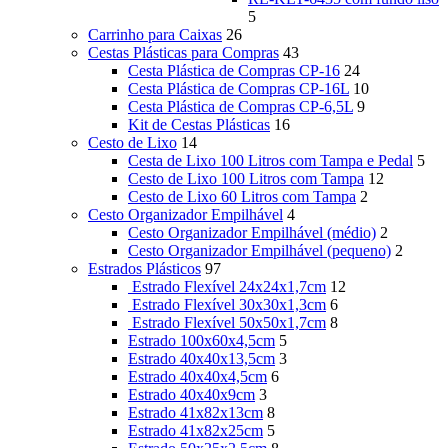
5
Carrinho para Caixas
26
Cestas Plásticas para Compras
43
Cesta Plástica de Compras CP-16
24
Cesta Plástica de Compras CP-16L
10
Cesta Plástica de Compras CP-6,5L
9
Kit de Cestas Plásticas
16
Cesto de Lixo
14
Cesta de Lixo 100 Litros com Tampa e Pedal
5
Cesto de Lixo 100 Litros com Tampa
12
Cesto de Lixo 60 Litros com Tampa
2
Cesto Organizador Empilhável
4
Cesto Organizador Empilhável (médio)
2
Cesto Organizador Empilhável (pequeno)
2
Estrados Plásticos
97
Estrado Flexível 24x24x1,7cm
12
Estrado Flexível 30x30x1,3cm
6
Estrado Flexível 50x50x1,7cm
8
Estrado 100x60x4,5cm
5
Estrado 40x40x13,5cm
3
Estrado 40x40x4,5cm
6
Estrado 40x40x9cm
3
Estrado 41x82x13cm
8
Estrado 41x82x25cm
5