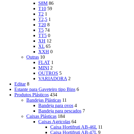
S8M
86
T10
59
T2
1
T2,5
1
T20
8
T5
74
TT5
0
XH
12
XL
65
XXH
0
Outras
10
FLAT
1
MINI
2
OUTROS
5
VARIADORA
2
Editar
8
Estante para Gaveteiro tipo Bins
6
Produtos Plásticos
434
Bandejas Plásticas
11
Bandeja para ovos
4
Bandeja para pescados
7
Caixas Plásticas
184
Caixas Agricolas
64
Caixa Hortifruti AB-46L
11
Caixa Hortifruti AB-47L
9