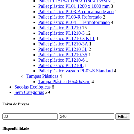
Pallet PL1515-3 1150X1150X135MM
1
Pallet plástico PL01 1200 x 1000 mm
3
Pallet plástico PL03-A com alma de aço
1
Pallet plástico PL03-R Reforçado
2
Pallet plástico PL04-T Termoformado
4
Pallet plástico PL1210
15
Pallet plástico PL1210-3
12
Pallet plástico PL1210-3 KLT
1
Pallet plástico PL1210-3A
1
Pallet plástico PL1210-3L
2
Pallet plástico PL1210-3S
1
Pallet plástico PL1210-6
1
Pallet plástico PL1210L
1
Pallet plástico vazado PL03-S Standard
4
Tampas Plásticas
4
Tampa Plástica 60x40x3cm
4
Sacolas Ecológicas
6
Sem Categorias
29
Faixa de Preços
Preço
Preço
Filtrar
mínimo
máximo
Disponibilidade