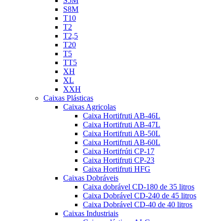
S5M
S8M
T10
T2
T2,5
T20
T5
TT5
XH
XL
XXH
Caixas Plásticas
Caixas Agricolas
Caixa Hortifruti AB-46L
Caixa Hortifruti AB-47L
Caixa Hortifruti AB-50L
Caixa Hortifruti AB-60L
Caixa Hortifrúti CP-17
Caixa Hortifruti CP-23
Caixa Hortifruti HFG
Caixas Dobráveis
Caixa dobrável CD-180 de 35 litros
Caixa Dobrável CD-240 de 45 litros
Caixa Dobrável CD-40 de 40 litros
Caixas Industriais