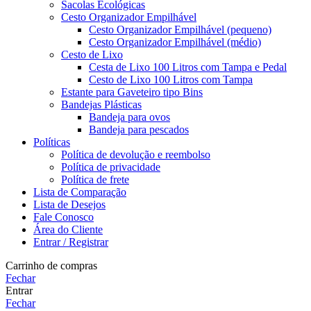
Sacolas Ecológicas
Cesto Organizador Empilhável
Cesto Organizador Empilhável (pequeno)
Cesto Organizador Empilhável (médio)
Cesto de Lixo
Cesta de Lixo 100 Litros com Tampa e Pedal
Cesto de Lixo 100 Litros com Tampa
Estante para Gaveteiro tipo Bins
Bandejas Plásticas
Bandeja para ovos
Bandeja para pescados
Políticas
Política de devolução e reembolso
Política de privacidade
Política de frete
Lista de Comparação
Lista de Desejos
Fale Conosco
Área do Cliente
Entrar / Registrar
Carrinho de compras
Fechar
Entrar
Fechar