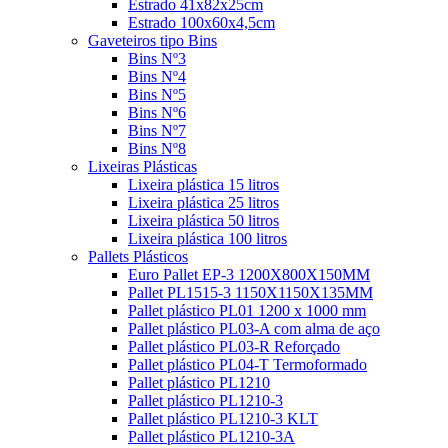
Estrado 41x82x25cm
Estrado 100x60x4,5cm
Gaveteiros tipo Bins
Bins Nº3
Bins Nº4
Bins Nº5
Bins Nº6
Bins Nº7
Bins Nº8
Lixeiras Plásticas
Lixeira plástica 15 litros
Lixeira plástica 25 litros
Lixeira plástica 50 litros
Lixeira plástica 100 litros
Pallets Plásticos
Euro Pallet EP-3 1200X800X150MM
Pallet PL1515-3 1150X1150X135MM
Pallet plástico PL01 1200 x 1000 mm
Pallet plástico PL03-A com alma de aço
Pallet plástico PL03-R Reforçado
Pallet plástico PL04-T Termoformado
Pallet plástico PL1210
Pallet plástico PL1210-3
Pallet plástico PL1210-3 KLT
Pallet plástico PL1210-3A