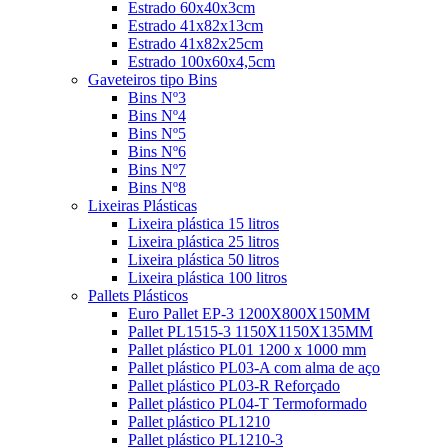
Estrado 60x40x3cm
Estrado 41x82x13cm
Estrado 41x82x25cm
Estrado 100x60x4,5cm
Gaveteiros tipo Bins
Bins Nº3
Bins Nº4
Bins Nº5
Bins Nº6
Bins Nº7
Bins Nº8
Lixeiras Plásticas
Lixeira plástica 15 litros
Lixeira plástica 25 litros
Lixeira plástica 50 litros
Lixeira plástica 100 litros
Pallets Plásticos
Euro Pallet EP-3 1200X800X150MM
Pallet PL1515-3 1150X1150X135MM
Pallet plástico PL01 1200 x 1000 mm
Pallet plástico PL03-A com alma de aço
Pallet plástico PL03-R Reforçado
Pallet plástico PL04-T Termoformado
Pallet plástico PL1210
Pallet plástico PL1210-3