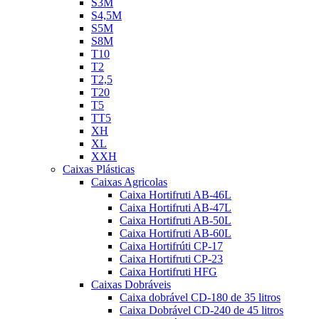
S3M
S4,5M
S5M
S8M
T10
T2
T2,5
T20
T5
TT5
XH
XL
XXH
Caixas Plásticas
Caixas Agricolas
Caixa Hortifruti AB-46L
Caixa Hortifruti AB-47L
Caixa Hortifruti AB-50L
Caixa Hortifruti AB-60L
Caixa Hortifrúti CP-17
Caixa Hortifruti CP-23
Caixa Hortifruti HFG
Caixas Dobráveis
Caixa dobrável CD-180 de 35 litros
Caixa Dobrável CD-240 de 45 litros