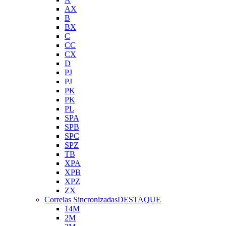
AX
B
BX
C
CC
CX
D
PJ
PJ
PK
PK
PL
SPA
SPB
SPC
SPZ
TB
XPA
XPB
XPZ
ZX
Correias Sincronizadas
DESTAQUE
14M
2M