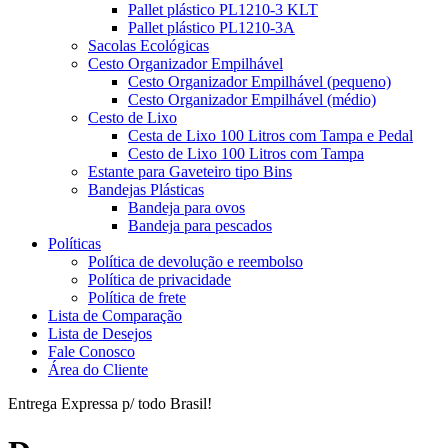
Pallet plástico PL1210-3 KLT
Pallet plástico PL1210-3A
Sacolas Ecológicas
Cesto Organizador Empilhável
Cesto Organizador Empilhável (pequeno)
Cesto Organizador Empilhável (médio)
Cesto de Lixo
Cesta de Lixo 100 Litros com Tampa e Pedal
Cesto de Lixo 100 Litros com Tampa
Estante para Gaveteiro tipo Bins
Bandejas Plásticas
Bandeja para ovos
Bandeja para pescados
Políticas
Política de devolução e reembolso
Política de privacidade
Política de frete
Lista de Comparação
Lista de Desejos
Fale Conosco
Área do Cliente
Entrega Expressa p/ todo Brasil!