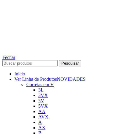
TODOS OS DIREITOS RESERVADOS – 2022 – 2026
Nós da ABelt Group Company nos reservamos o direito de executar manutenção e
alterações de preços, e bem firmar que as fotos sao meramente ilustrativas, entre em
contato para mais informações!
ABELT GROUP COMPANY
Fechar
Pesquisar
Inicio
Ver Linha de Produtos
NOVIDADES
Correias em V
3L
3VX
5V
5VX
AA
AVX
A
AX
B