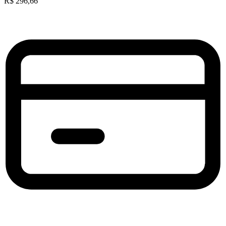
R$
296,66