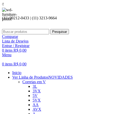
Seja be
(11) 99212-0433 | (11) 3213-9664
Pesquisar
Comparar
Lista de Desejos
Entrar / Registrar
0
itens
R$
0,00
Menu
0
itens
R$
0,00
Inicio
Ver Linha de Produtos
NOVIDADES
Correias em V
3L
3VX
5V
5VX
AA
AVX
A