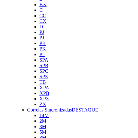
BX
C
CC
CX
D
PJ
PJ
PK
PK
PL
SPA
SPB
SPC
SPZ
TB
XPA
XPB
XPZ
ZX
Correias Sincronizadas
DESTAQUE
14M
2M
3M
5M
8M