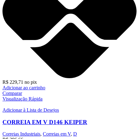
R$
229,71
no pix
Adicionar ao carrinho
Comparar
Visualização Rápida
Adicionar à Lista de Desejos
CORREIA EM V D146 KEIPER
Correias Industriais
,
Correias em V
,
D