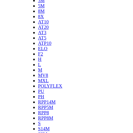
3M
5M
8M
8X
AT10
AT20
AT3
AT5
ATP10
ELO
F2
H
L
M
MV8
MXL
POLYFLEX
PU
PH
RPP14M
RPP5M
RPP8
RPP8M
S
S14M