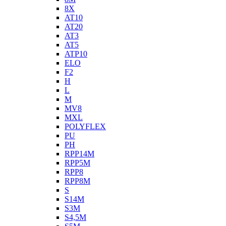
8X
AT10
AT20
AT3
AT5
ATP10
ELO
F2
H
L
M
MV8
MXL
POLYFLEX
PU
PH
RPP14M
RPP5M
RPP8
RPP8M
S
S14M
S3M
S4,5M