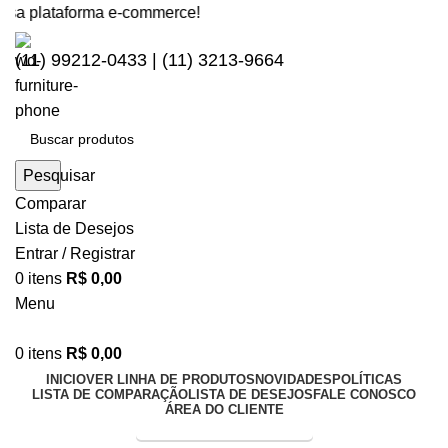
sa plataforma e-commerce!
(11) 99212-0433 | (11) 3213-9664
Pesquisar
Comparar
Lista de Desejos
Entrar / Registrar
0
itens
R$
0,00
Menu
0
itens
R$
0,00
INICIO
VER LINHA DE PRODUTOS
NOVIDADES
POLÍTICAS
LISTA DE COMPARAÇÃO
LISTA DE DESEJOS
FALE CONOSCO
ÁREA DO CLIENTE
Entrega Expressa p/ todo Brasil!