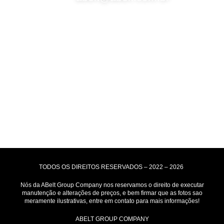
Selos de Segurança
Formas de Envio
Motoboy, Utilitário ou Caminhão!
(Lalamove, Correios ou 400+ Transportadoras)
Entrega para todo Brasil!
Formas de Pagamento
TODOS OS DIREITOS RESERVADOS – 2022 – 2026
Nós da ABelt Group Company nos reservamos o direito de executar
manutenção e alterações de preços, e bem firmar que as fotos sao
meramente ilustrativas, entre em contato para mais informações!
ABELT GROUP COMPANY