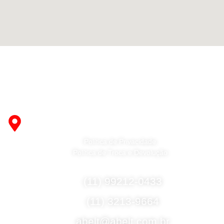
Fabricante de Produtos Plásticos com atendimento em
abrangência nacional!
R. Desembargador Olavo Ferreira Prado, 565 A -
Americanópolis - São Paulo - SP - 04427-000
Política de Privacidade
Política de Troca e Devolução
Fale Conosco
(11) 99212-0433
(11) 3213-9664
abelt@abelt.com.br