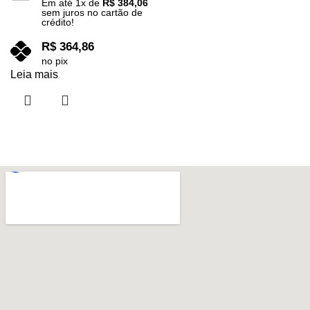
Em até
1
x de
R$
384,06
sem juros no cartão de
crédito!
R$
364,86
no pix
Leia mais