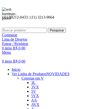
(11) 99212-0433 | (11) 3213-9664
Pesquisar
Comparar
Lista de Desejos
Entrar / Registrar
0
itens
R$
0,00
Menu
0
itens
R$
0,00
Inicio
Ver Linha de Produtos
NOVIDADES
Correias em V
3L
3VX
5V
5VX
AA
AVX
A