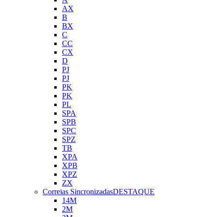
AX
B
BX
C
CC
CX
D
PJ
PJ
PK
PK
PL
SPA
SPB
SPC
SPZ
TB
XPA
XPB
XPZ
ZX
Correias Sincronizadas
DESTAQUE
14M
2M