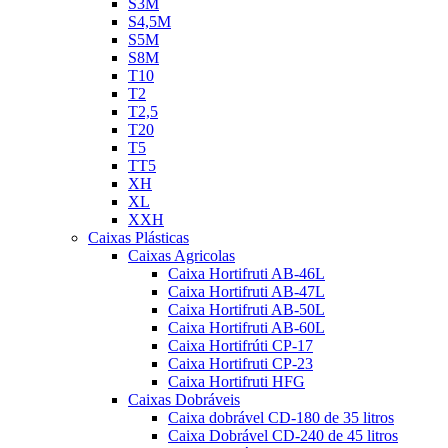
S3M
S4,5M
S5M
S8M
T10
T2
T2,5
T20
T5
TT5
XH
XL
XXH
Caixas Plásticas
Caixas Agricolas
Caixa Hortifruti AB-46L
Caixa Hortifruti AB-47L
Caixa Hortifruti AB-50L
Caixa Hortifruti AB-60L
Caixa Hortifrúti CP-17
Caixa Hortifruti CP-23
Caixa Hortifruti HFG
Caixas Dobráveis
Caixa dobrável CD-180 de 35 litros
Caixa Dobrável CD-240 de 45 litros