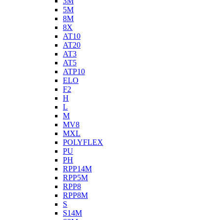
3M
5M
8M
8X
AT10
AT20
AT3
AT5
ATP10
ELO
F2
H
L
M
MV8
MXL
POLYFLEX
PU
PH
RPP14M
RPP5M
RPP8
RPP8M
S
S14M