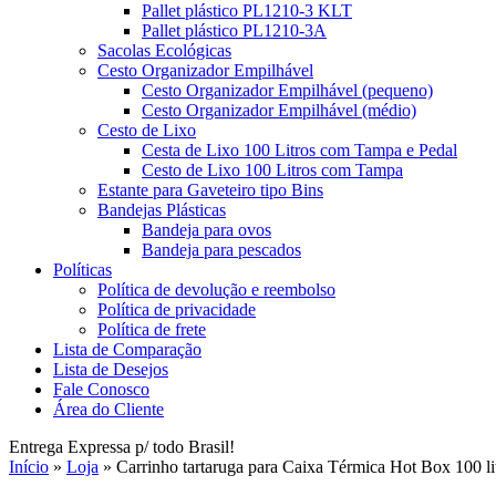
Pallet plástico PL1210-3 KLT
Pallet plástico PL1210-3A
Sacolas Ecológicas
Cesto Organizador Empilhável
Cesto Organizador Empilhável (pequeno)
Cesto Organizador Empilhável (médio)
Cesto de Lixo
Cesta de Lixo 100 Litros com Tampa e Pedal
Cesto de Lixo 100 Litros com Tampa
Estante para Gaveteiro tipo Bins
Bandejas Plásticas
Bandeja para ovos
Bandeja para pescados
Políticas
Política de devolução e reembolso
Política de privacidade
Política de frete
Lista de Comparação
Lista de Desejos
Fale Conosco
Área do Cliente
Entrega Expressa p/ todo Brasil!
Início
»
Loja
»
Carrinho tartaruga para Caixa Térmica Hot Box 100 l