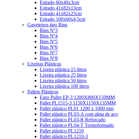
Estrado 60x40x3cm
Estrado 41x82x13cm
Estrado 41x82x25cm
Estrado 100x60x4,5cm
Gaveteiros tipo Bins
Bins Nº3
Bins Nº4
Bins Nº5
Bins Nº6
Bins Nº7
Bins Nº8
Lixeiras Plásticas
Lixeira plástica 15 litros
Lixeira plástica 25 litros
Lixeira plástica 50 litros
Lixeira plástica 100 litros
Pallets Plásticos
Euro Pallet EP-3 1200X800X150MM
Pallet PL1515-3 1150X1150X135MM
Pallet plástico PL01 1200 x 1000 mm
Pallet plástico PL03-A com alma de aço
Pallet plástico PL03-R Reforçado
Pallet plástico PL04-T Termoformado
Pallet plástico PL1210
Pallet plástico PL1210-3