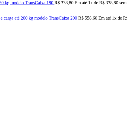
é 180 kg modelo TransCaixa 180
R$
338,80
Em até
1
x de
R$
338,80
sem 
” e carga até 200 kg modelo TransCaixa 200
R$
558,60
Em até
1
x de
R