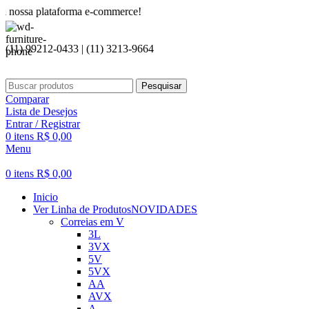
lataforma e-commerce!
(11) 99212-0433 | (11) 3213-9664
Pesquisar
Comparar
Lista de Desejos
Entrar / Registrar
0
itens
R$
0,00
Menu
0
itens
R$
0,00
Inicio
Ver Linha de Produtos
NOVIDADES
Correias em V
3L
3VX
5V
5VX
AA
AVX
A