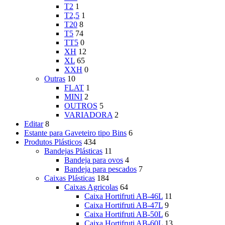
T2
1
T2,5
1
T20
8
T5
74
TT5
0
XH
12
XL
65
XXH
0
Outras
10
FLAT
1
MINI
2
OUTROS
5
VARIADORA
2
Editar
8
Estante para Gaveteiro tipo Bins
6
Produtos Plásticos
434
Bandejas Plásticas
11
Bandeja para ovos
4
Bandeja para pescados
7
Caixas Plásticas
184
Caixas Agricolas
64
Caixa Hortifruti AB-46L
11
Caixa Hortifruti AB-47L
9
Caixa Hortifruti AB-50L
6
Caixa Hortifruti AB-60L
13