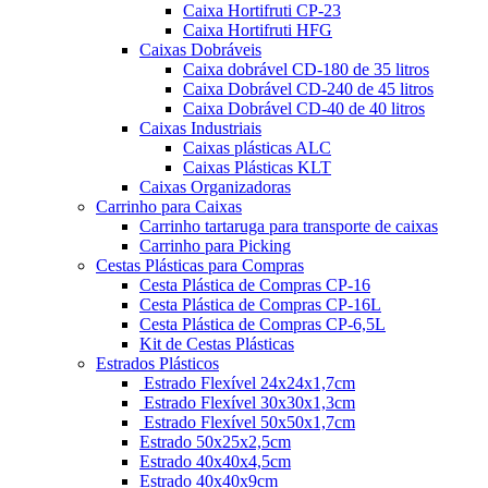
Caixa Hortifruti CP-23
Caixa Hortifruti HFG
Caixas Dobráveis
Caixa dobrável CD-180 de 35 litros
Caixa Dobrável CD-240 de 45 litros
Caixa Dobrável CD-40 de 40 litros
Caixas Industriais
Caixas plásticas ALC
Caixas Plásticas KLT
Caixas Organizadoras
Carrinho para Caixas
Carrinho tartaruga para transporte de caixas
Carrinho para Picking
Cestas Plásticas para Compras
Cesta Plástica de Compras CP-16
Cesta Plástica de Compras CP-16L
Cesta Plástica de Compras CP-6,5L
Kit de Cestas Plásticas
Estrados Plásticos
Estrado Flexível 24x24x1,7cm
Estrado Flexível 30x30x1,3cm
Estrado Flexível 50x50x1,7cm
Estrado 50x25x2,5cm
Estrado 40x40x4,5cm
Estrado 40x40x9cm