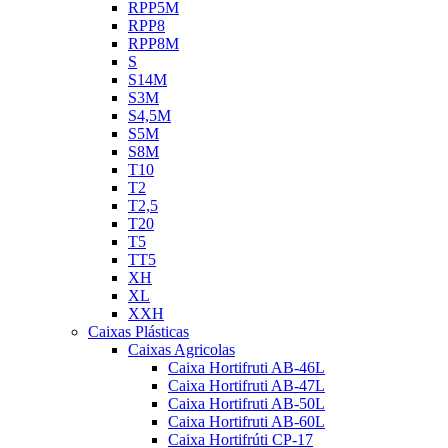
RPP5M
RPP8
RPP8M
S
S14M
S3M
S4,5M
S5M
S8M
T10
T2
T2,5
T20
T5
TT5
XH
XL
XXH
Caixas Plásticas
Caixas Agricolas
Caixa Hortifruti AB-46L
Caixa Hortifruti AB-47L
Caixa Hortifruti AB-50L
Caixa Hortifruti AB-60L
Caixa Hortifrúti CP-17