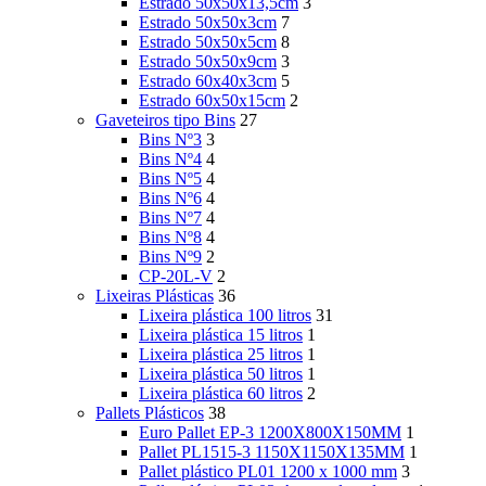
Estrado 50x50x13,5cm
3
Estrado 50x50x3cm
7
Estrado 50x50x5cm
8
Estrado 50x50x9cm
3
Estrado 60x40x3cm
5
Estrado 60x50x15cm
2
Gaveteiros tipo Bins
27
Bins Nº3
3
Bins Nº4
4
Bins Nº5
4
Bins Nº6
4
Bins Nº7
4
Bins Nº8
4
Bins Nº9
2
CP-20L-V
2
Lixeiras Plásticas
36
Lixeira plástica 100 litros
31
Lixeira plástica 15 litros
1
Lixeira plástica 25 litros
1
Lixeira plástica 50 litros
1
Lixeira plástica 60 litros
2
Pallets Plásticos
38
Euro Pallet EP-3 1200X800X150MM
1
Pallet PL1515-3 1150X1150X135MM
1
Pallet plástico PL01 1200 x 1000 mm
3