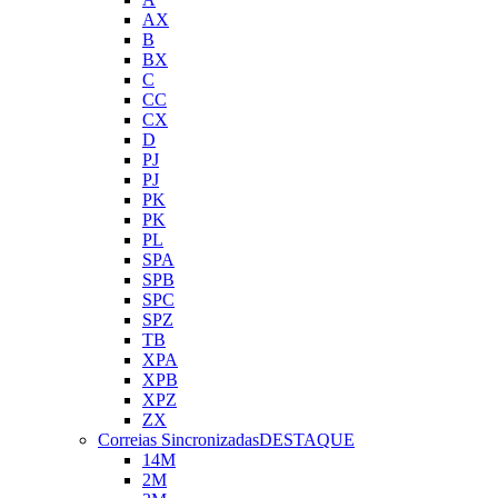
AX
B
BX
C
CC
CX
D
PJ
PJ
PK
PK
PL
SPA
SPB
SPC
SPZ
TB
XPA
XPB
XPZ
ZX
Correias Sincronizadas
DESTAQUE
14M
2M