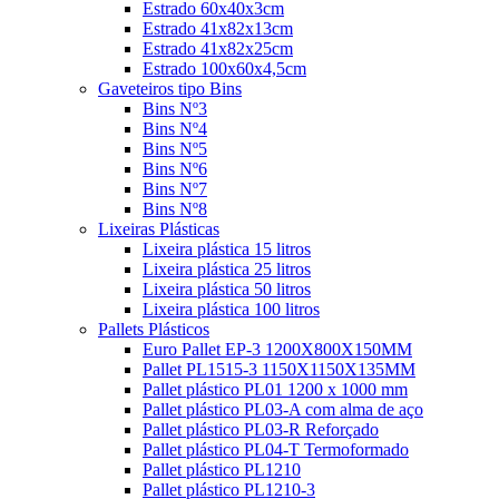
Estrado 60x40x3cm
Estrado 41x82x13cm
Estrado 41x82x25cm
Estrado 100x60x4,5cm
Gaveteiros tipo Bins
Bins Nº3
Bins Nº4
Bins Nº5
Bins Nº6
Bins Nº7
Bins Nº8
Lixeiras Plásticas
Lixeira plástica 15 litros
Lixeira plástica 25 litros
Lixeira plástica 50 litros
Lixeira plástica 100 litros
Pallets Plásticos
Euro Pallet EP-3 1200X800X150MM
Pallet PL1515-3 1150X1150X135MM
Pallet plástico PL01 1200 x 1000 mm
Pallet plástico PL03-A com alma de aço
Pallet plástico PL03-R Reforçado
Pallet plástico PL04-T Termoformado
Pallet plástico PL1210
Pallet plástico PL1210-3