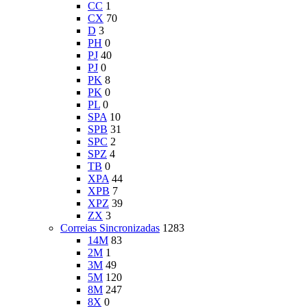
CC
1
CX
70
D
3
PH
0
PJ
40
PJ
0
PK
8
PK
0
PL
0
SPA
10
SPB
31
SPC
2
SPZ
4
TB
0
XPA
44
XPB
7
XPZ
39
ZX
3
Correias Sincronizadas
1283
14M
83
2M
1
3M
49
5M
120
8M
247
8X
0