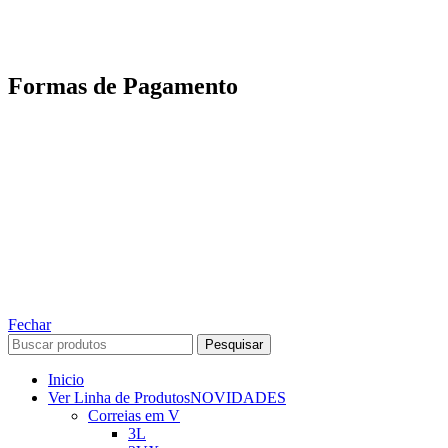
Motoboy, Utilitário ou Caminhão!
(Lalamove, Correios ou 400+ Transportadoras)
Entrega para todo Brasil!
Formas de Pagamento
TODOS OS DIREITOS RESERVADOS – 2022 – 2026
Nós da ABelt Group Company nos reservamos o direito de executar manutenção e
alterações de preços, e bem firmar que as fotos sao meramente ilustrativas, entre em
contato para mais informações!
ABELT GROUP COMPANY
Fechar
Pesquisar
Inicio
Ver Linha de Produtos
NOVIDADES
Correias em V
3L