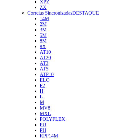
XPZ
ZX
Correias Sincronizadas
DESTAQUE
14M
2M
3M
5M
8M
8X
AT10
AT20
AT3
AT5
ATP10
ELO
F2
H
L
M
MV8
MXL
POLYFLEX
PU
PH
RPP14M