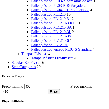
Pallet plástico PL03-A com alma de aço
1
Pallet plástico PL03-R Reforçado
2
Pallet plástico PL04-T Termoformado
4
Pallet plástico PL1210
15
Pallet plástico PL1210-3
12
Pallet plástico PL1210-3 KLT
1
Pallet plástico PL1210-3A
1
Pallet plástico PL1210-3L
2
Pallet plástico PL1210-3S
1
Pallet plástico PL1210-6
1
Pallet plástico PL1210L
1
Pallet plástico vazado PL03-S Standard
4
Tampas Plásticas
4
Tampa Plástica 60x40x3cm
4
Sacolas Ecológicas
6
Sem Categorias
29
Faixa de Preços
Preço mínimo
Preço máximo
Filtrar
Disponibilidade