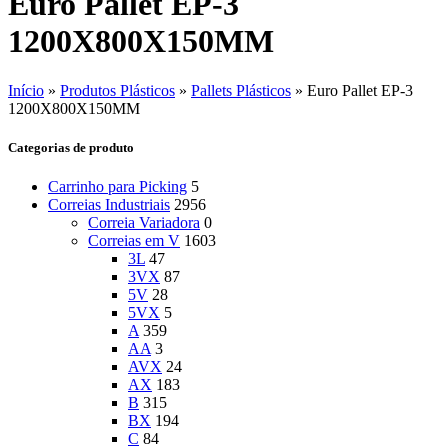
Euro Pallet EP-3
1200X800X150MM
Início
»
Produtos Plásticos
»
Pallets Plásticos
»
Euro Pallet EP-3
1200X800X150MM
Categorias de produto
Carrinho para Picking
5
Correias Industriais
2956
Correia Variadora
0
Correias em V
1603
3L
47
3VX
87
5V
28
5VX
5
A
359
AA
3
AVX
24
AX
183
B
315
BX
194
C
84