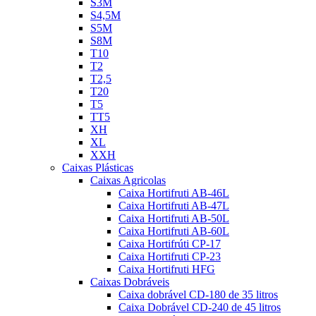
S3M
S4,5M
S5M
S8M
T10
T2
T2,5
T20
T5
TT5
XH
XL
XXH
Caixas Plásticas
Caixas Agricolas
Caixa Hortifruti AB-46L
Caixa Hortifruti AB-47L
Caixa Hortifruti AB-50L
Caixa Hortifruti AB-60L
Caixa Hortifrúti CP-17
Caixa Hortifruti CP-23
Caixa Hortifruti HFG
Caixas Dobráveis
Caixa dobrável CD-180 de 35 litros
Caixa Dobrável CD-240 de 45 litros