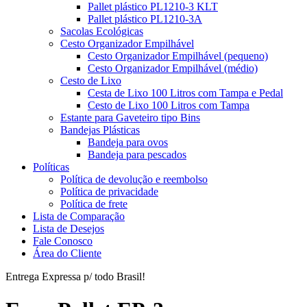
Pallet plástico PL1210-3 KLT
Pallet plástico PL1210-3A
Sacolas Ecológicas
Cesto Organizador Empilhável
Cesto Organizador Empilhável (pequeno)
Cesto Organizador Empilhável (médio)
Cesto de Lixo
Cesta de Lixo 100 Litros com Tampa e Pedal
Cesto de Lixo 100 Litros com Tampa
Estante para Gaveteiro tipo Bins
Bandejas Plásticas
Bandeja para ovos
Bandeja para pescados
Políticas
Política de devolução e reembolso
Política de privacidade
Política de frete
Lista de Comparação
Lista de Desejos
Fale Conosco
Área do Cliente
Entrega Expressa p/ todo Brasil!