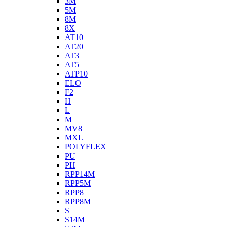
3M
5M
8M
8X
AT10
AT20
AT3
AT5
ATP10
ELO
F2
H
L
M
MV8
MXL
POLYFLEX
PU
PH
RPP14M
RPP5M
RPP8
RPP8M
S
S14M