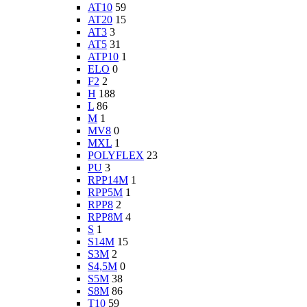
AT10
59
AT20
15
AT3
3
AT5
31
ATP10
1
ELO
0
F2
2
H
188
L
86
M
1
MV8
0
MXL
1
POLYFLEX
23
PU
3
RPP14M
1
RPP5M
1
RPP8
2
RPP8M
4
S
1
S14M
15
S3M
2
S4,5M
0
S5M
38
S8M
86
T10
59