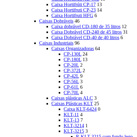
Caixa Hortifrúti CP-17
13
Caixa Hortifruti CP-23
14
Caixa Hortifruti HFG
6
Caixas Dobráveis
46
Caixa dobrável CD-180 de 35 litros
12
Caixa Dobrável CD-240 de 45 litros
31
Caixa Dobrável CD-40 de 40 litros
6
Caixas Industriais
96
Caixas Organizadoras
64
CP-130L
24
CP-180L
13
CP-20L
2
CP-372L
2
CP-42L
9
CP-56L
3
CP-61L
6
CP-70L
4
Caixas plásticas ALC
3
Caixas Plásticas KLT
25
Caixa KLT-6424
0
KLT-11
4
KLT-13
7
KLT-3214
1
KLT-3215
3
R-KLT-3215 com fundo lego