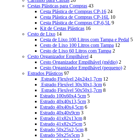
Carrinho para Caixas
26
Cestas Plásticas para Compras
43
Cesta Plástica de Compras CP-16
24
Cesta Plástica de Compras CP-16L
10
Cesta Plástica de Compras CP-6,5L
9
Kit de Cestas Plásticas
16
Cesto de Lixo
14
Cesta de Lixo 100 Litros com Tampa e Pedal
5
Cesto de Lixo 100 Litros com Tampa
12
Cesto de Lixo 60 Litros com Tampa
2
Cesto Organizador Empilhável
4
Cesto Organizador Empilhável (médio)
2
Cesto Organizador Empilhável (pequeno)
2
Estrados Plásticos
97
Estrado Flexível 24x24x1,7cm
12
Estrado Flexível 30x30x1,3cm
6
Estrado Flexível 50x50x1,7cm
8
Estrado 100x60x4,5cm
5
Estrado 40x40x13,5cm
3
Estrado 40x40x4,5cm
6
Estrado 40x40x9cm
3
Estrado 41x82x13cm
8
Estrado 41x82x25cm
5
Estrado 50x25x2,5cm
8
Estrado 50x25x5cm
3