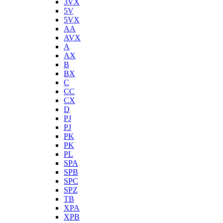
3VX
5V
5VX
AA
AVX
A
AX
B
BX
C
CC
CX
D
PJ
PJ
PK
PK
PL
SPA
SPB
SPC
SPZ
TB
XPA
XPB