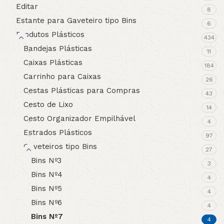
Editar
8
Estante para Gaveteiro tipo Bins
6
Produtos Plásticos
434
Bandejas Plásticas
11
Caixas Plásticas
184
Carrinho para Caixas
26
Cestas Plásticas para Compras
43
Cesto de Lixo
14
Cesto Organizador Empilhável
4
Estrados Plásticos
97
Gaveteiros tipo Bins
27
Bins Nº3
3
Bins Nº4
4
Bins Nº5
4
Bins Nº6
4
Bins Nº7
4