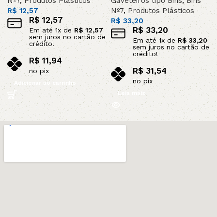
Nº7
,
Produtos Plásticos
Gaveteiros tipo Bins
,
Bins
R$
12,57
Nº7
,
Produtos Plásticos
R$
12,57
R$
33,20
R$
33,20
Em até
1
x de
R$
12,57
sem juros no cartão de
Em até
1
x de
R$
33,20
crédito!
sem juros no cartão de
crédito!
R$
11,94
R$
31,54
no pix
no pix
Adicionar ao carrinho
Leia mais