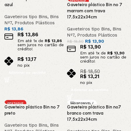
DESTAQUE
azul
Gaveteiro plástico Bin nº 7
marrom com trava
Gaveteiros tipo Bins
,
Bins
17,5x22x34cm
Nº7
,
Produtos Plásticos
R$
13,86
Gaveteiros tipo Bins
,
Bins
R$
13,86
Nº7
,
Produtos Plásticos
Em até
1
x de
R$
13,86
R$
13,90
R$
18,50
sem juros no cartão de
R$
13,90
crédito!
Em até
1
x de
R$
13,90
sem juros no cartão de
R$
13,17
crédito!
no pix
R$
18,50
Adicionar ao carrinho
R$
13,21
no pix
Adicionar ao carrinho
DESTAQUE
INDISPONIVEL /
Gaveteiro plástico Bin nº 7
Gaveteiro plástico Bin nº7
SOB ENCOMEND
A
preto
branco com trava
17,5x22x34cm
Gaveteiros tipo Bins
,
Bins