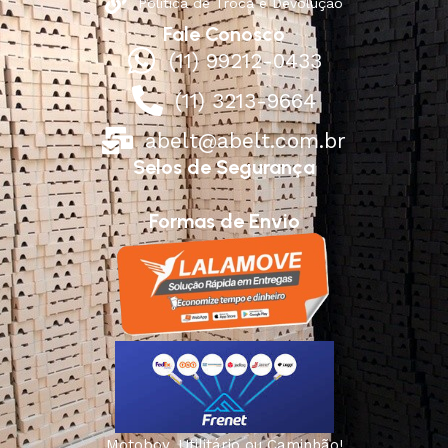
Política de Troca e Devolução
Fale Conosco
(11) 99212-0433
(11) 3213-9664
abelt@abelt.com.br
Selos de Segurança
Formas de Envio
Motoboy, Utilitário ou Caminhão!