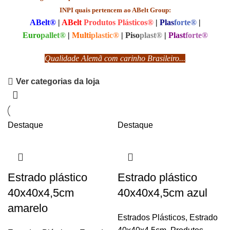
INPI quais pertencem ao ABelt Group:
ABelt®
|
ABelt
Produtos Plásticos®
|
Plas
forte®
|
Euro
pallet®
|
Multi
plastic®
|
Piso
plast®
|
Plast
forte®
Qualidade Alemã com carinho Brasileiro...
Ver categorias da loja
Destaque
Destaque
Estrado plástico
Estrado plástico
40x40x4,5cm
40x40x4,5cm azul
amarelo
Estrados Plásticos
,
Estrado