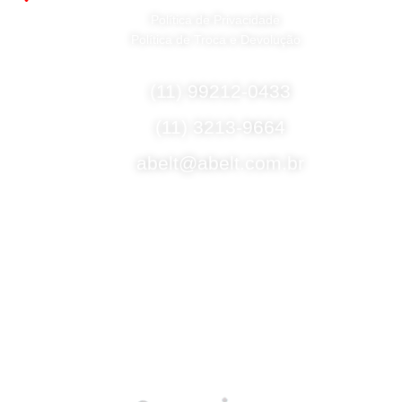
Política de Privacidade
Política de Troca e Devolução
Fale Conosco
(11) 99212-0433
(11) 3213-9664
abelt@abelt.com.br
Selos de Segurança
Formas de Envio
Motoboy, Utilitário ou Caminhão!
(Lalamove, Correios ou 400+ Transportadoras)
Entrega para todo Brasil!
Formas de Pagamento