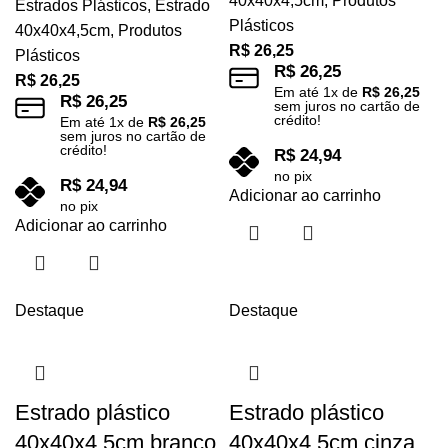
40x40x4,5cm
,
Produtos
Estrados Plásticos
,
Estrado
Plásticos
40x40x4,5cm
,
Produtos
R$
26,25
Plásticos
R$
26,25
R$
26,25
Em até
1
x de
R$
26,25
R$
26,25
sem juros no cartão de
crédito!
Em até
1
x de
R$
26,25
sem juros no cartão de
crédito!
R$
24,94
no pix
R$
24,94
Adicionar ao carrinho
no pix
Adicionar ao carrinho
Destaque
Destaque
Estrado plástico
Estrado plástico
40x40x4,5cm branco
40x40x4,5cm cinza