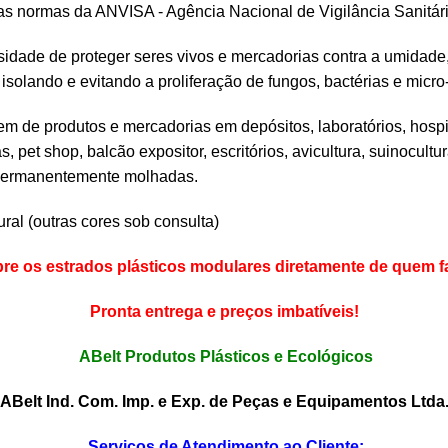
 as normas da ANVISA - Agência Nacional de Vigilância Sanitár
idade de proteger seres vivos e mercadorias contra a umidade, 
isolando e evitando a proliferação de fungos, bactérias e micr
m de produtos e mercadorias em depósitos, laboratórios, hospi
as, pet shop, balcão expositor, escritórios, avicultura, suinocult
as permanentemente molhadas.
ural (outras cores sob consulta)
e os estrados plásticos modulares diretamente de quem fa
Pronta entrega e preços imbatíveis!
ABelt Produtos Plásticos e Ecológicos
ABelt Ind. Com. Imp. e Exp. de Peças e Equipamentos Ltda
Serviços de Atendimento ao Cliente: