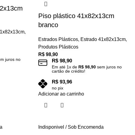
x82x13cm
Piso plástico 41x82x13cm
branco
41x82x13cm
,
Estrados Plásticos
,
Estrado 41x82x13cm
,
Produtos Plásticos
R$
98,90
m juros no
R$
98,90
Em até
1
x de
R$
98,90
sem juros no
cartão de crédito!
R$
93,96
no pix
Adicionar ao carrinho
da
Indisponivel / Sob Encomenda