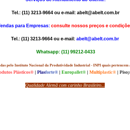
Tel.: (11) 3213-9664 ou e-mail:
abelt@abelt.com.br
endas para Empresas:
consulte nossos preços e condiçõe
Tel.: (11) 3213-9664 ou e-mail:
abelt@abelt.com.br
Whatsapp: (11) 99212-0433
das pelo Instituto Nacional da Produtividade Industrial - INPI quais pertencem
odutos Plásticos®
|
Plas
forte®
|
Euro
pallet®
|
Multi
plastic®
|
Piso
p
Qualidade Alemã com carinho Brasileiro...