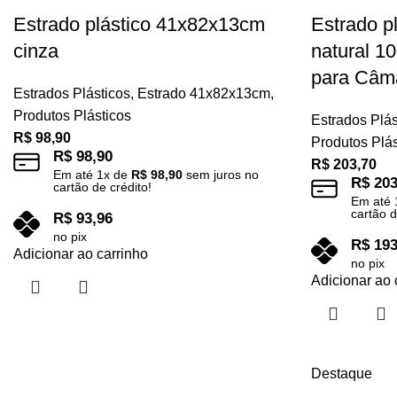
Estrado plástico 41x82x13cm
Estrado p
cinza
natural 
para Câma
Estrados Plásticos
,
Estrado 41x82x13cm
,
Produtos Plásticos
Estrados Plás
R$
98,90
Produtos Plás
R$
98,90
R$
203,70
Em até
1
x de
R$
98,90
sem juros no
R$
203
cartão de crédito!
Em até
cartão d
R$
93,96
no pix
R$
193
Adicionar ao carrinho
no pix
Adicionar ao 
Destaque