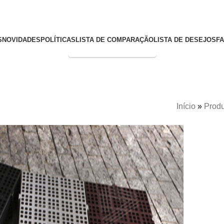
S
NOVIDADES
POLÍTICAS
LISTA DE COMPARAÇÃO
LISTA DE DESEJOS
F
Entrega Expressa p/ todo Brasil!
Início
»
Produ