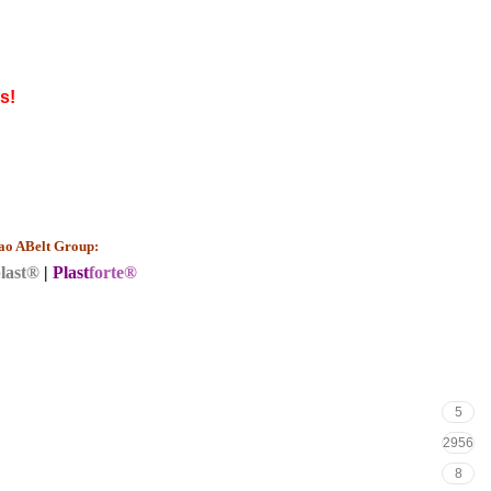
s!
 ao ABelt Group:
last®
|
Plast
forte®
5
2956
8