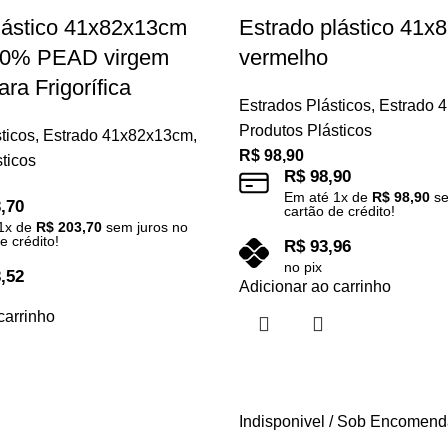
lástico 41x82x13cm
Estrado plástico 41
100% PEAD virgem
vermelho
ra Frigorífica
Estrados Plásticos
,
Estrado 
Produtos Plásticos
ticos
,
Estrado 41x82x13cm
,
R$
98,90
ticos
R$
98,90
Em até
1
x de
R$
98,90
se
,70
cartão de crédito!
1
x de
R$
203,70
sem juros no
e crédito!
R$
93,96
no pix
,52
Adicionar ao carrinho
carrinho
Indisponivel / Sob Encomen