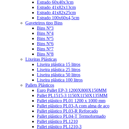
Estrado 60x40x3cm
Estrado 41x82x13cm
Estrado 41x82x25cm
Estrado 100x60x4,5cm
Gaveteiros tipo Bins
Bins Nº3
Bins Nº4
Bins Nº5
Bins Nº6
Bins Nº7
Bins Nº8
Lixeiras Plásticas
Lixeira plástica 15 litros
Lixeira plástica 25 litros
Lixeira plástica 50 litros
Lixeira plástica 100 litros
Pallets Plásticos
Euro Pallet EP-3 1200X800X150MM
Pallet PL1515-3 1150X1150X135MM
Pallet plástico PL01 1200 x 1000 mm
Pallet plástico PL03-A com alma de aço
Pallet plástico PL03-R Reforçado
Pallet plástico PL04-T Termoformado
Pallet plástico PL1210
Pallet plástico PL1210-3