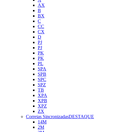
AX
B
BX
C
CC
CX
D
PJ
PJ
PK
PK
PL
SPA
SPB
SPC
SPZ
TB
XPA
XPB
XPZ
ZX
Correias Sincronizadas
DESTAQUE
14M
2M