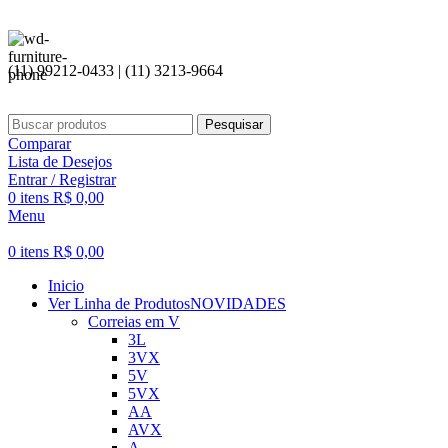
(11) 99212-0433 | (11) 3213-9664
Pesquisar
Comparar
Lista de Desejos
Entrar / Registrar
0
itens
R$
0,00
Menu
0
itens
R$
0,00
Inicio
Ver Linha de Produtos
NOVIDADES
Correias em V
3L
3VX
5V
5VX
AA
AVX
A