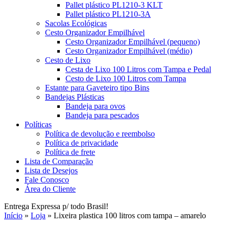
Pallet plástico PL1210-3 KLT
Pallet plástico PL1210-3A
Sacolas Ecológicas
Cesto Organizador Empilhável
Cesto Organizador Empilhável (pequeno)
Cesto Organizador Empilhável (médio)
Cesto de Lixo
Cesta de Lixo 100 Litros com Tampa e Pedal
Cesto de Lixo 100 Litros com Tampa
Estante para Gaveteiro tipo Bins
Bandejas Plásticas
Bandeja para ovos
Bandeja para pescados
Políticas
Política de devolução e reembolso
Política de privacidade
Política de frete
Lista de Comparação
Lista de Desejos
Fale Conosco
Área do Cliente
Entrega Expressa p/ todo Brasil!
Início
»
Loja
»
Lixeira plastica 100 litros com tampa – amarelo