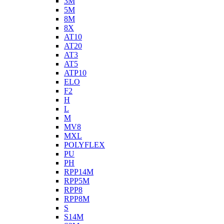
3M
5M
8M
8X
AT10
AT20
AT3
AT5
ATP10
ELO
F2
H
L
M
MV8
MXL
POLYFLEX
PU
PH
RPP14M
RPP5M
RPP8
RPP8M
S
S14M