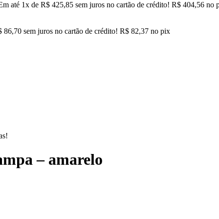
Em até
1
x de
R$
425,85
sem juros no cartão de crédito!
R$
404,56
no 
$
86,70
sem juros no cartão de crédito!
R$
82,37
no pix
as!
 tampa – amarelo