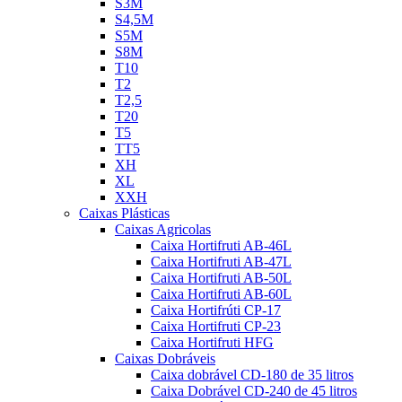
S3M
S4,5M
S5M
S8M
T10
T2
T2,5
T20
T5
TT5
XH
XL
XXH
Caixas Plásticas
Caixas Agricolas
Caixa Hortifruti AB-46L
Caixa Hortifruti AB-47L
Caixa Hortifruti AB-50L
Caixa Hortifruti AB-60L
Caixa Hortifrúti CP-17
Caixa Hortifruti CP-23
Caixa Hortifruti HFG
Caixas Dobráveis
Caixa dobrável CD-180 de 35 litros
Caixa Dobrável CD-240 de 45 litros