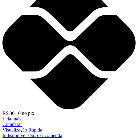
R$
36,10
no pix
Leia mais
Comparar
Visualização Rápida
Indisponivel / Sob Encomenda