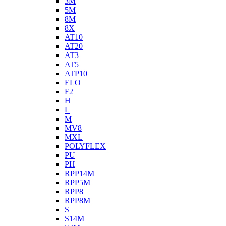
3M
5M
8M
8X
AT10
AT20
AT3
AT5
ATP10
ELO
F2
H
L
M
MV8
MXL
POLYFLEX
PU
PH
RPP14M
RPP5M
RPP8
RPP8M
S
S14M