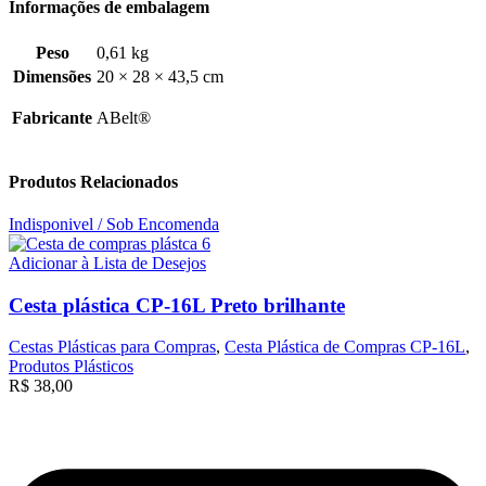
Informações de embalagem
Peso
0,61 kg
Dimensões
20 × 28 × 43,5 cm
Fabricante
ABelt®
Produtos Relacionados
Indisponivel / Sob Encomenda
Adicionar à Lista de Desejos
Cesta plástica CP-16L Preto brilhante
Cestas Plásticas para Compras
,
Cesta Plástica de Compras CP-16L
,
Produtos Plásticos
R$
38,00