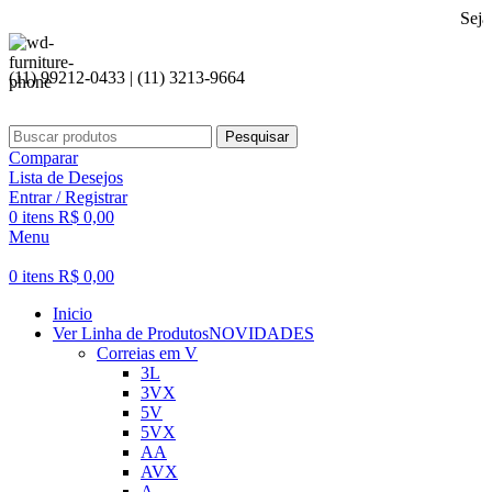
Seja bem vindo
(11) 99212-0433 | (11) 3213-9664
Pesquisar
Comparar
Lista de Desejos
Entrar / Registrar
0
itens
R$
0,00
Menu
0
itens
R$
0,00
Inicio
Ver Linha de Produtos
NOVIDADES
Correias em V
3L
3VX
5V
5VX
AA
AVX
A