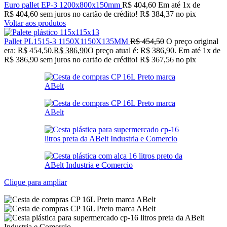
Euro pallet EP-3 1200x800x150mm
R$
404,60
Em até
1
x de
R$
404,60
sem juros no cartão de crédito!
R$
384,37
no pix
Voltar aos produtos
Pallet PL1515-3 1150X1150X135MM
R$
454,50
O preço original
era: R$ 454,50.
R$
386,90
O preço atual é: R$ 386,90.
Em até
1
x de
R$
386,90
sem juros no cartão de crédito!
R$
367,56
no pix
Clique para ampliar