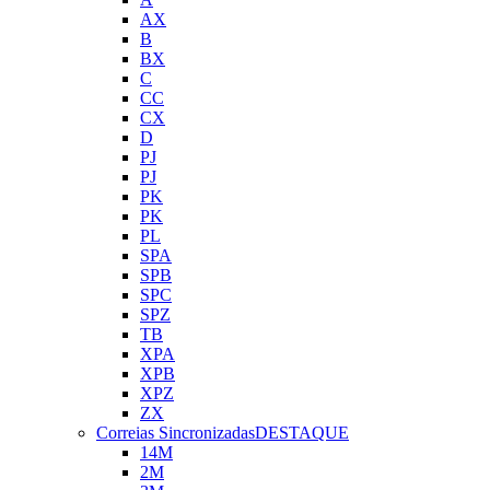
AX
B
BX
C
CC
CX
D
PJ
PJ
PK
PK
PL
SPA
SPB
SPC
SPZ
TB
XPA
XPB
XPZ
ZX
Correias Sincronizadas
DESTAQUE
14M
2M