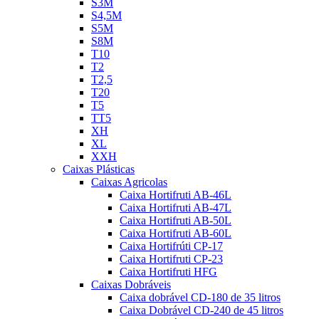
S3M
S4,5M
S5M
S8M
T10
T2
T2,5
T20
T5
TT5
XH
XL
XXH
Caixas Plásticas
Caixas Agricolas
Caixa Hortifruti AB-46L
Caixa Hortifruti AB-47L
Caixa Hortifruti AB-50L
Caixa Hortifruti AB-60L
Caixa Hortifrúti CP-17
Caixa Hortifruti CP-23
Caixa Hortifruti HFG
Caixas Dobráveis
Caixa dobrável CD-180 de 35 litros
Caixa Dobrável CD-240 de 45 litros