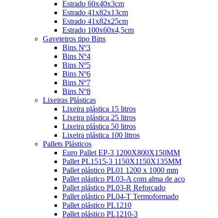
Estrado 60x40x3cm
Estrado 41x82x13cm
Estrado 41x82x25cm
Estrado 100x60x4,5cm
Gaveteiros tipo Bins
Bins Nº3
Bins Nº4
Bins Nº5
Bins Nº6
Bins Nº7
Bins Nº8
Lixeiras Plásticas
Lixeira plástica 15 litros
Lixeira plástica 25 litros
Lixeira plástica 50 litros
Lixeira plástica 100 litros
Pallets Plásticos
Euro Pallet EP-3 1200X800X150MM
Pallet PL1515-3 1150X1150X135MM
Pallet plástico PL01 1200 x 1000 mm
Pallet plástico PL03-A com alma de aço
Pallet plástico PL03-R Reforçado
Pallet plástico PL04-T Termoformado
Pallet plástico PL1210
Pallet plástico PL1210-3