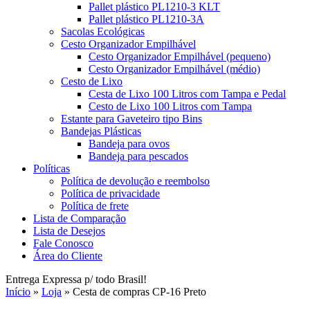
Pallet plástico PL1210-3 KLT
Pallet plástico PL1210-3A
Sacolas Ecológicas
Cesto Organizador Empilhável
Cesto Organizador Empilhável (pequeno)
Cesto Organizador Empilhável (médio)
Cesto de Lixo
Cesta de Lixo 100 Litros com Tampa e Pedal
Cesto de Lixo 100 Litros com Tampa
Estante para Gaveteiro tipo Bins
Bandejas Plásticas
Bandeja para ovos
Bandeja para pescados
Políticas
Política de devolução e reembolso
Política de privacidade
Política de frete
Lista de Comparação
Lista de Desejos
Fale Conosco
Área do Cliente
Entrega Expressa p/ todo Brasil!
Início
»
Loja
»
Cesta de compras CP-16 Preto