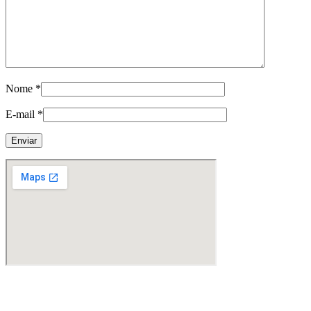
Nome
*
E-mail
*
Fabricante de Produtos Plásticos com atendimento em abrangência
nacional!