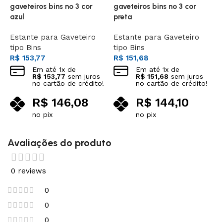
DA
DA
gaveteiros bins nº 3 cor
gaveteiros bins nº 3 cor
g
azul
preta
p
Estante para Gaveteiro
Estante para Gaveteiro
E
tipo Bins
tipo Bins
t
R$
153,77
R$
151,68
R
Em até
1
x de
Em até
1
x de
R$
153,77
sem juros
R$
151,68
sem juros
no cartão de crédito!
no cartão de crédito!
R$
146,08
R$
144,10
no pix
no pix
Leia mais
Leia mais
Avaliações do produto
0 reviews
0
0
0