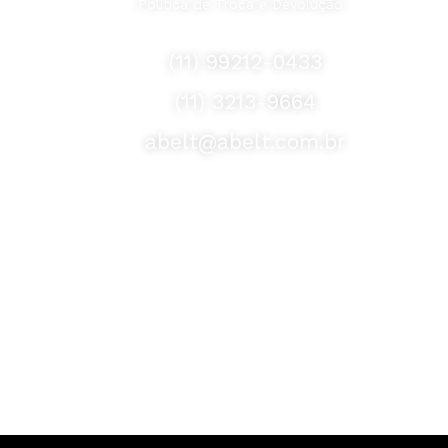
Política de Troca e Devolução
Fale Conosco
(11) 99212-0433
(11) 3213-9664
abelt@abelt.com.br
Selos de Segurança
Formas de Envio
Motoboy, Utilitário ou Caminhão!
(Lalamove, Correios ou 400+ Transportadoras)
Entrega para todo Brasil!
Formas de Pagamento