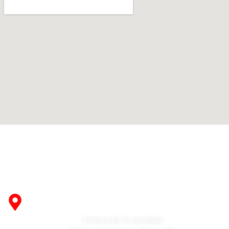
Fabricante de Produtos Plásticos com atendimento em
abrangência nacional!
R. Desembargador Olavo Ferreira Prado, 565 A -
Americanópolis - São Paulo - SP - 04427-000
Política de Privacidade