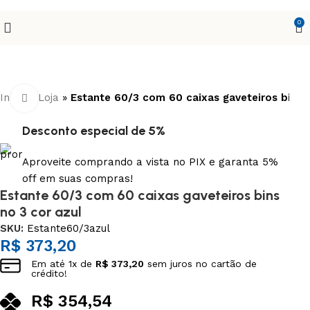
0
Início
»
Loja
»
Estante 60/3 com 60 caixas gaveteiros bins n
Clique para ampliar
Desconto especial de 5%
Aproveite comprando a vista no PIX e garanta 5%
off em suas compras!
Estante 60/3 com 60 caixas gaveteiros bins
nº 3 cor azul
SKU:
Estante60/3azul
R$
373,20
Em até
1
x de
R$
373,20
sem juros no cartão de
crédito!
R$
354,54