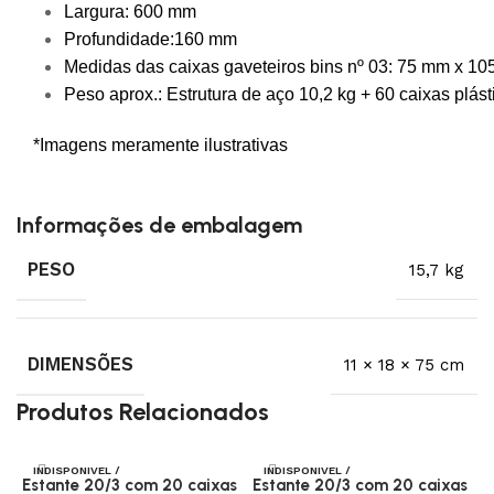
Largura: 600 mm
Profundidade:160 mm
Medidas das caixas gaveteiros bins nº 03: 75 mm x 1
Peso aprox.: Estrutura de aço 10,2 kg + 60 caixas plásti
*Imagens meramente ilustrativas
Informações de embalagem
PESO
15,7 kg
DIMENSÕES
11 × 18 × 75 cm
Produtos Relacionados
INDISPONIVEL /
INDISPONIVEL /
Estante 20/3 com 20 caixas
Estante 20/3 com 20 caixas
E
SOB ENCOMEN
SOB ENCOMEN