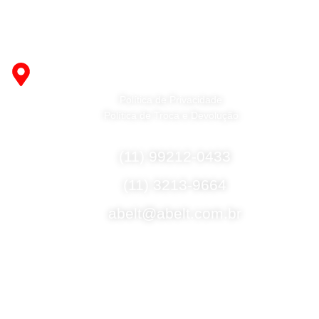
Fabricante de Produtos Plásticos com atendimento em
abrangência nacional!
R. Desembargador Olavo Ferreira Prado, 565 A -
Americanópolis - São Paulo - SP - 04427-000
Política de Privacidade
Política de Troca e Devolução
Fale Conosco
(11) 99212-0433
(11) 3213-9664
abelt@abelt.com.br
Selos de Segurança
Formas de Envio