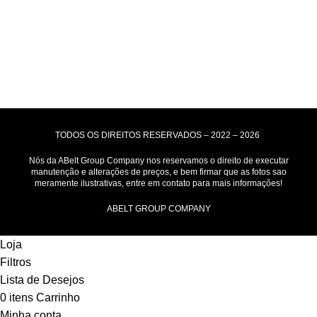
Motoboy, Utilitário ou Caminhão!
(Lalamove, Correios ou 400+ Transportadoras)
Entrega para todo Brasil!
Formas de Pagamento
TODOS OS DIREITOS RESERVADOS – 2022 – 2026
Nós da ABelt Group Company nos reservamos o direito de executar
manutenção e alterações de preços, e bem firmar que as fotos sao
meramente ilustrativas, entre em contato para mais informações!
ABELT GROUP COMPANY
Loja
Filtros
Lista de Desejos
0
itens
Carrinho
Minha conta