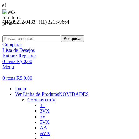
Seja bem 
(11) 99212-0433 | (11) 3213-9664
Pesquisar
Comparar
Lista de Desejos
Entrar / Registrar
0
itens
R$
0,00
Menu
0
itens
R$
0,00
Inicio
Ver Linha de Produtos
NOVIDADES
Correias em V
3L
3VX
5V
5VX
AA
AVX
A