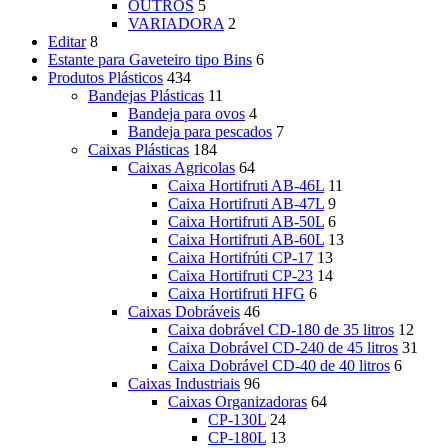
OUTROS
5
VARIADORA
2
Editar
8
Estante para Gaveteiro tipo Bins
6
Produtos Plásticos
434
Bandejas Plásticas
11
Bandeja para ovos
4
Bandeja para pescados
7
Caixas Plásticas
184
Caixas Agricolas
64
Caixa Hortifruti AB-46L
11
Caixa Hortifruti AB-47L
9
Caixa Hortifruti AB-50L
6
Caixa Hortifruti AB-60L
13
Caixa Hortifrúti CP-17
13
Caixa Hortifruti CP-23
14
Caixa Hortifruti HFG
6
Caixas Dobráveis
46
Caixa dobrável CD-180 de 35 litros
12
Caixa Dobrável CD-240 de 45 litros
31
Caixa Dobrável CD-40 de 40 litros
6
Caixas Industriais
96
Caixas Organizadoras
64
CP-130L
24
CP-180L
13