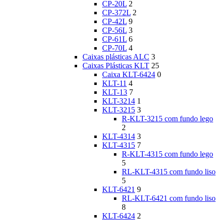
CP-20L
2
CP-372L
2
CP-42L
9
CP-56L
3
CP-61L
6
CP-70L
4
Caixas plásticas ALC
3
Caixas Plásticas KLT
25
Caixa KLT-6424
0
KLT-11
4
KLT-13
7
KLT-3214
1
KLT-3215
3
R-KLT-3215 com fundo lego
2
KLT-4314
3
KLT-4315
7
R-KLT-4315 com fundo lego
5
RL-KLT-4315 com fundo liso
5
KLT-6421
9
RL-KLT-6421 com fundo liso
8
KLT-6424
2