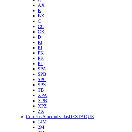
AX
B
BX
C
CC
CX
D
PJ
PJ
PK
PK
PL
SPA
SPB
SPC
SPZ
TB
XPA
XPB
XPZ
ZX
Correias Sincronizadas
DESTAQUE
14M
2M