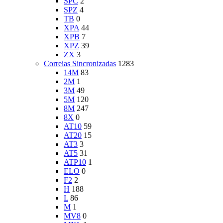
SPC
2
SPZ
4
TB
0
XPA
44
XPB
7
XPZ
39
ZX
3
Correias Sincronizadas
1283
14M
83
2M
1
3M
49
5M
120
8M
247
8X
0
AT10
59
AT20
15
AT3
3
AT5
31
ATP10
1
ELO
0
F2
2
H
188
L
86
M
1
MV8
0