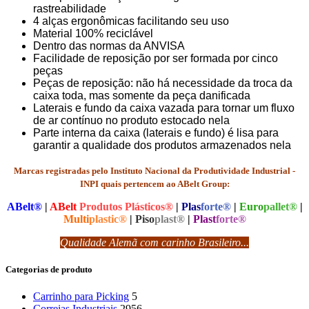
rastreabilidade
4 alças ergonômicas facilitando seu uso
Material 100% reciclável
Dentro das normas da ANVISA
Facilidade de reposição por ser formada por cinco
peças
Peças de reposição: não há necessidade da troca da
caixa toda, mas somente da peça danificada
Laterais e fundo da caixa vazada para tornar um fluxo
de ar contínuo no produto estocado nela
Parte interna da caixa (laterais e fundo) é lisa para
garantir a qualidade dos produtos armazenados nela
Marcas registradas pelo Instituto Nacional da Produtividade Industrial -
INPI quais pertencem ao ABelt Group:
ABelt®
|
ABelt
Produtos Plásticos®
|
Plas
forte®
|
Euro
pallet®
|
Multi
plastic®
|
Piso
plast®
|
Plast
forte®
Qualidade Alemã com carinho Brasileiro...
Categorias de produto
Carrinho para Picking
5
Correias Industriais
2956