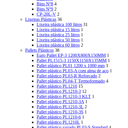
Bins Nº8
4
Bins Nº9
2
CP-20L-V
2
Lixeiras Plásticas
36
Lixeira plástica 100 litros
31
Lixeira plástica 15 litros
1
Lixeira plástica 25 litros
1
Lixeira plástica 50 litros
1
Lixeira plástica 60 litros
2
Pallets Plásticos
38
Euro Pallet EP-3 1200X800X150MM
1
Pallet PL1515-3 1150X1150X135MM
1
Pallet plástico PL01 1200 x 1000 mm
3
Pallet plástico PL03-A com alma de aço
1
Pallet plástico PL03-R Reforçado
2
Pallet plástico PL04-T Termoformado
4
Pallet plástico PL1210
15
Pallet plástico PL1210-3
12
Pallet plástico PL1210-3 KLT
1
Pallet plástico PL1210-3A
1
Pallet plástico PL1210-3L
2
Pallet plástico PL1210-3S
1
Pallet plástico PL1210-6
1
Pallet plástico PL1210L
1
Pallet plástico vazado PL03-S Standard
4