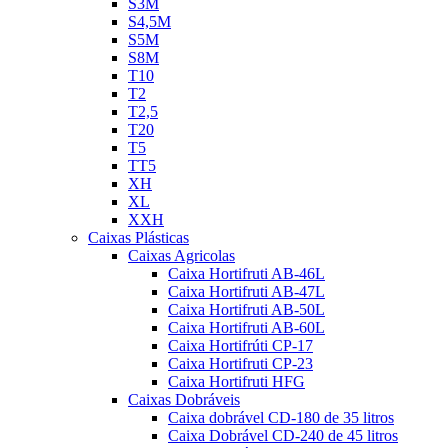
S3M
S4,5M
S5M
S8M
T10
T2
T2,5
T20
T5
TT5
XH
XL
XXH
Caixas Plásticas
Caixas Agricolas
Caixa Hortifruti AB-46L
Caixa Hortifruti AB-47L
Caixa Hortifruti AB-50L
Caixa Hortifruti AB-60L
Caixa Hortifrúti CP-17
Caixa Hortifruti CP-23
Caixa Hortifruti HFG
Caixas Dobráveis
Caixa dobrável CD-180 de 35 litros
Caixa Dobrável CD-240 de 45 litros