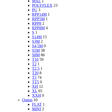
MXL
1
POLYFLEX
23
PU
3
RPP14M
1
RPP5M
1
RPP8
2
RPP8M
4
S
1
S14M
15
S3M
2
S4,5M
0
S5M
38
S8M
86
T10
59
T2
1
T2,5
1
T20
8
T5
74
TT5
0
XH
12
XL
65
XXH
0
Outras
10
FLAT
1
MINI
2