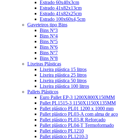
Estrado 60x40x3cm
Estrado 41x82x13cm
Estrado 41x82x25cm
Estrado 100x60x4,5cm
Gaveteiros tipo Bins
Bins Nº3
Bins Nº4
Bins Nº5
Bins Nº6
Bins Nº7
Bins Nº8
Lixeiras Plásticas
Lixeira plástica 15 litros
Lixeira plástica 25 litros
Lixeira plástica 50 litros
Lixeira plástica 100 litros
Pallets Plásticos
Euro Pallet EP-3 1200X800X150MM
Pallet PL1515-3 1150X1150X135MM
Pallet plástico PL01 1200 x 1000 mm
Pallet plástico PL03-A com alma de aço
Pallet plástico PL03-R Reforçado
Pallet plástico PL04-T Termoformado
Pallet plástico PL1210
Pallet plástico PL1210-3