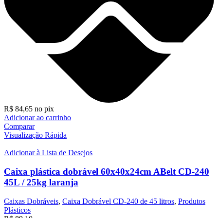
R$
84,65
no pix
Adicionar ao carrinho
Comparar
Visualização Rápida
Adicionar à Lista de Desejos
Caixa plástica dobrável 60x40x24cm ABelt CD-240
45L / 25kg laranja
Caixas Dobráveis
,
Caixa Dobrável CD-240 de 45 litros
,
Produtos
Plásticos