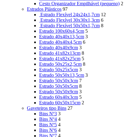
Cesto Organizador Empilhável (pequeno)
2
Estrados Plásticos
97
Estrado Flexível 24x24x1,7cm
12
Estrado Flexível 30x30x1,3cm
6
Estrado Flexível 50x50x1,7cm
8
Estrado 100x60x4,5cm
5
Estrado 40x40x13,5cm
3
Estrado 40x40x4,5cm
6
Estrado 40x40x9cm
3
Estrado 41x82x13cm
8
Estrado 41x82x25cm
5
Estrado 50x25x2,5cm
8
Estrado 50x25x5cm
3
Estrado 50x50x13,5cm
3
Estrado 50x50x3cm
7
Estrado 50x50x5cm
8
Estrado 50x50x9cm
3
Estrado 60x40x3cm
5
Estrado 60x50x15cm
2
Gaveteiros tipo Bins
27
Bins Nº3
3
Bins Nº4
4
Bins Nº5
4
Bins Nº6
4
Bins Nº7
4