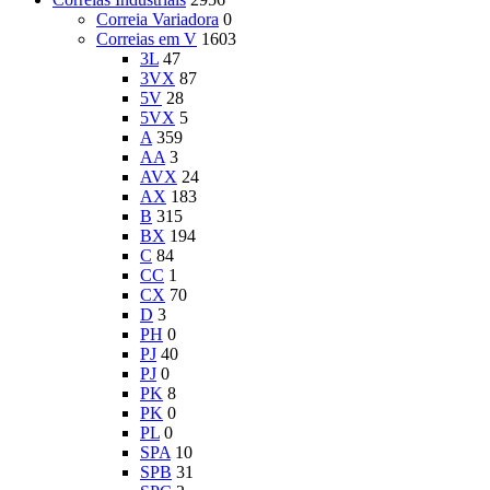
Correia Variadora
0
Correias em V
1603
3L
47
3VX
87
5V
28
5VX
5
A
359
AA
3
AVX
24
AX
183
B
315
BX
194
C
84
CC
1
CX
70
D
3
PH
0
PJ
40
PJ
0
PK
8
PK
0
PL
0
SPA
10
SPB
31