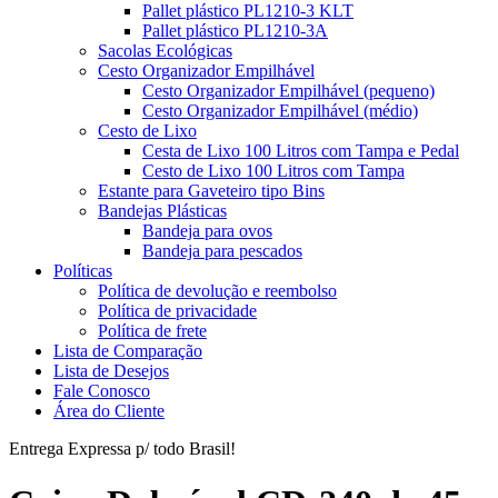
Pallet plástico PL1210-3 KLT
Pallet plástico PL1210-3A
Sacolas Ecológicas
Cesto Organizador Empilhável
Cesto Organizador Empilhável (pequeno)
Cesto Organizador Empilhável (médio)
Cesto de Lixo
Cesta de Lixo 100 Litros com Tampa e Pedal
Cesto de Lixo 100 Litros com Tampa
Estante para Gaveteiro tipo Bins
Bandejas Plásticas
Bandeja para ovos
Bandeja para pescados
Políticas
Política de devolução e reembolso
Política de privacidade
Política de frete
Lista de Comparação
Lista de Desejos
Fale Conosco
Área do Cliente
Entrega Expressa p/ todo Brasil!