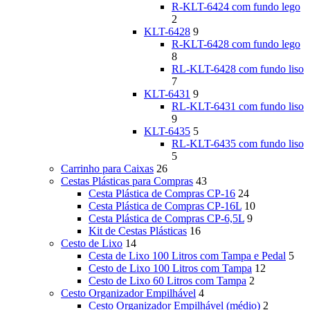
R-KLT-6424 com fundo lego
2
KLT-6428
9
R-KLT-6428 com fundo lego
8
RL-KLT-6428 com fundo liso
7
KLT-6431
9
RL-KLT-6431 com fundo liso
9
KLT-6435
5
RL-KLT-6435 com fundo liso
5
Carrinho para Caixas
26
Cestas Plásticas para Compras
43
Cesta Plástica de Compras CP-16
24
Cesta Plástica de Compras CP-16L
10
Cesta Plástica de Compras CP-6,5L
9
Kit de Cestas Plásticas
16
Cesto de Lixo
14
Cesta de Lixo 100 Litros com Tampa e Pedal
5
Cesto de Lixo 100 Litros com Tampa
12
Cesto de Lixo 60 Litros com Tampa
2
Cesto Organizador Empilhável
4
Cesto Organizador Empilhável (médio)
2