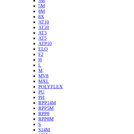
3M
5M
8M
8X
AT10
AT20
AT3
AT5
ATP10
ELO
F2
H
L
M
MV8
MXL
POLYFLEX
PU
PH
RPP14M
RPP5M
RPP8
RPP8M
S
S14M