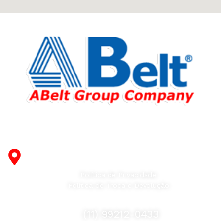
Fabricante de Produtos Plásticos com atendimento em
abrangência nacional!
R. Desembargador Olavo Ferreira Prado, 565 A -
Americanópolis - São Paulo - SP - 04427-000
Política de Privacidade
Política de Troca e Devolução
Fale Conosco
(11) 99212-0433