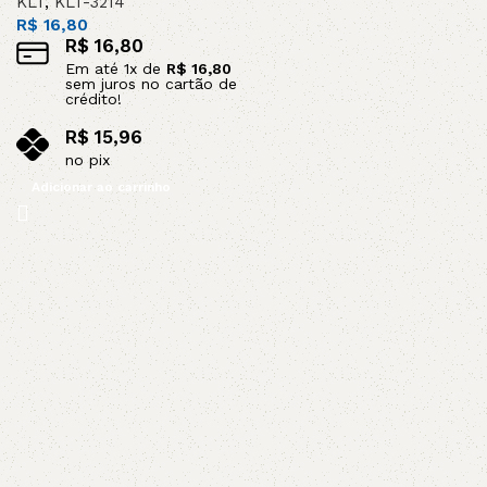
KLT
,
KLT-3214
R$
16,80
R$
16,80
Em até
1
x de
R$
16,80
sem juros no cartão de
crédito!
R$
15,96
no pix
Adicionar ao carrinho