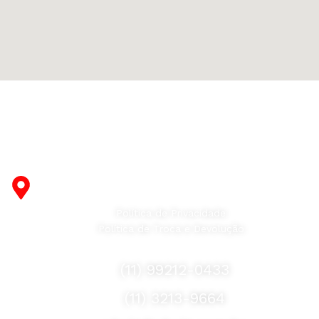
Fabricante de Produtos Plásticos com atendimento em
abrangência nacional!
R. Desembargador Olavo Ferreira Prado, 565 A -
Americanópolis - São Paulo - SP - 04427-000
Política de Privacidade
Política de Troca e Devolução
Fale Conosco
(11) 99212-0433
(11) 3213-9664