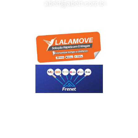
abelt@abelt.com.br
Selos de Segurança
Formas de Envio
Motoboy, Utilitário ou Caminhão!
(Lalamove, Correios ou 400+ Transportadoras)
Entrega para todo Brasil!
Formas de Pagamento