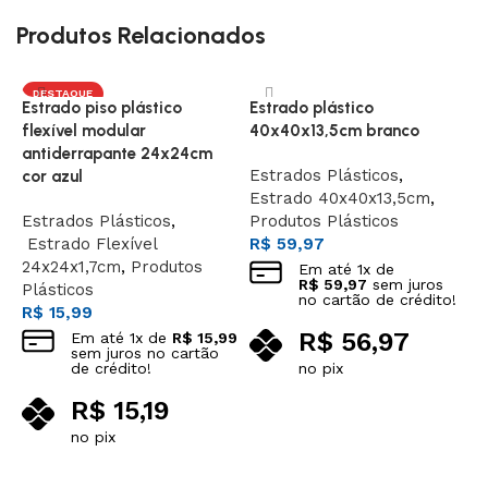
Produtos Relacionados
DESTAQUE
Estrado piso plástico
Estrado plástico
E
flexível modular
40x40x13,5cm branco
4
antiderrapante 24x24cm
Estrados Plásticos
,
E
cor azul
Estrado 40x40x13,5cm
,
E
Estrados Plásticos
,
Produtos Plásticos
P
Estrado Flexível
R$
59,97
R
24x24x1,7cm
,
Produtos
Em até
1
x de
R$
59,97
sem juros
Plásticos
no cartão de crédito!
R$
15,99
R$
56,97
Em até
1
x de
R$
15,99
sem juros no cartão
de crédito!
no pix
Adicionar ao carrinho
R$
15,19
no pix
Adicionar ao carrinho