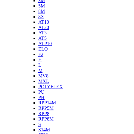
3M
5M
8M
8X
AT10
AT20
AT3
AT5
ATP10
ELO
F2
H
L
M
MV8
MXL
POLYFLEX
PU
PH
RPP14M
RPP5M
RPP8
RPP8M
S
S14M