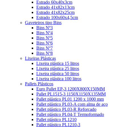
Estrado 60x40x3cm
Estrado 41x82x13cm
Estrado 41x82x25cm
Estrado 100x60x4,5cm
Gaveteiros tipo Bins
Bins Nº3
Bins Nº4
Bins Nº5
Bins Nº6
Bins Nº7
Bins Nº8
Lixeiras Plásticas
Lixeira plástica 15 litros
Lixeira plástica 25 litros
Lixeira plástica 50 litros
Lixeira plástica 100 litros
Pallets Plásticos
Euro Pallet EP-3 1200X800X150MM
Pallet PL1515-3 1150X1150X135MM
Pallet plástico PL01 1200 x 1000 mm
Pallet plástico PL03-A com alma de aço
Pallet plástico PL03-R Reforçado
Pallet plástico PL04-T Termoformado
Pallet plástico PL1210
Pallet plástico PL1210-3