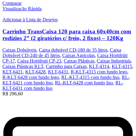
Comparar
Visualização Rápida
Adicionar à Lista de Desejos
Carrinho TransCaixa 120 para caixa 60x40cm com
rodízios 2” (2 giratórios c/ freio, 2 fixos) – 120Kg
Caixas Dobráveis
,
Caixa dobrável CD-180 de 35 litros
,
Caixa
Dobrável CD-240 de 45 litros
,
Caixas Agricolas
,
Caixa Hortifrúti
CP-17
,
Caixa Hortifruti CP-23
,
Caixas Plásticas
,
Caixas Industriais
,
Caixas Plásticas KLT
,
Carrinho para Caixas
,
KLT-4314
,
KLT-4315
,
KLT-6421
,
KLT-6428
,
KLT-6431
,
R-KLT-4315 com fundo lego
,
R-KLT-6428 com fundo lego
,
RL-KLT-4315 com fundo liso
,
RL-
KLT-6421 com fundo liso
,
RL-KLT-6428 com fundo liso
,
RL-
KLT-6431 com fundo liso
R$
296,60