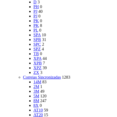
D
3
PH
0
PJ
40
PJ
0
PK
0
PK
8
PL
0
SPA
10
SPB
31
SPC
2
SPZ
4
TB
0
XPA
44
XPB
7
XPZ
39
ZX
3
Correias Sincronizadas
1283
14M
83
2M
1
3M
49
5M
120
8M
247
8X
0
AT10
59
AT20
15