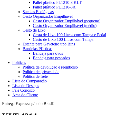
Pallet plástico PL1210-3 KLT
Pallet plástico PL1210-3A
Sacolas Ecológicas
Cesto Organizador Empilhável
Cesto Organizador Empilhável (pequeno)
Cesto Organizador Empilhável (médio)
Cesto de Lixo
Cesta de Lixo 100 Litros com Tampa e Pedal
Cesto de Lixo 100 Litros com Tampa
Estante para Gaveteiro tipo Bins
Bandejas Plásticas
Bandeja para ovos
Bandeja para pescados
Políticas
Política de devolução e reembolso
Política de privacidade
Política de frete
Lista de Comparação
Lista de Desejos
Fale Conosco
Área do Cliente
Entrega Expressa p/ todo Brasil!