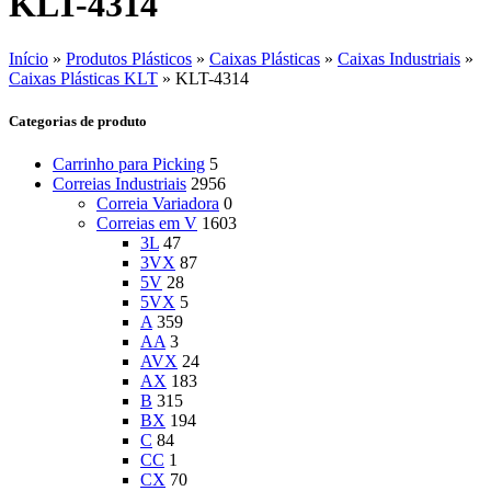
KLT-4314
Início
»
Produtos Plásticos
»
Caixas Plásticas
»
Caixas Industriais
»
Caixas Plásticas KLT
»
KLT-4314
Categorias de produto
Carrinho para Picking
5
Correias Industriais
2956
Correia Variadora
0
Correias em V
1603
3L
47
3VX
87
5V
28
5VX
5
A
359
AA
3
AVX
24
AX
183
B
315
BX
194
C
84
CC
1
CX
70