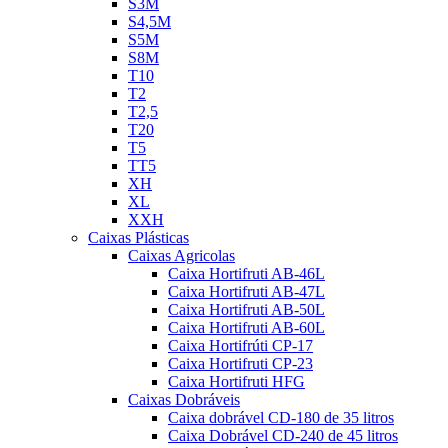
S3M
S4,5M
S5M
S8M
T10
T2
T2,5
T20
T5
TT5
XH
XL
XXH
Caixas Plásticas
Caixas Agricolas
Caixa Hortifruti AB-46L
Caixa Hortifruti AB-47L
Caixa Hortifruti AB-50L
Caixa Hortifruti AB-60L
Caixa Hortifrúti CP-17
Caixa Hortifruti CP-23
Caixa Hortifruti HFG
Caixas Dobráveis
Caixa dobrável CD-180 de 35 litros
Caixa Dobrável CD-240 de 45 litros