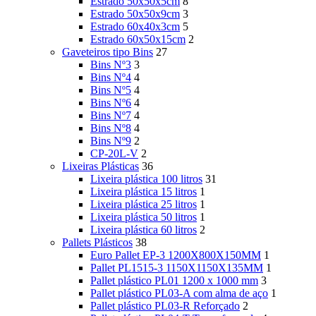
Estrado 50x50x5cm
8
Estrado 50x50x9cm
3
Estrado 60x40x3cm
5
Estrado 60x50x15cm
2
Gaveteiros tipo Bins
27
Bins Nº3
3
Bins Nº4
4
Bins Nº5
4
Bins Nº6
4
Bins Nº7
4
Bins Nº8
4
Bins Nº9
2
CP-20L-V
2
Lixeiras Plásticas
36
Lixeira plástica 100 litros
31
Lixeira plástica 15 litros
1
Lixeira plástica 25 litros
1
Lixeira plástica 50 litros
1
Lixeira plástica 60 litros
2
Pallets Plásticos
38
Euro Pallet EP-3 1200X800X150MM
1
Pallet PL1515-3 1150X1150X135MM
1
Pallet plástico PL01 1200 x 1000 mm
3
Pallet plástico PL03-A com alma de aço
1
Pallet plástico PL03-R Reforçado
2