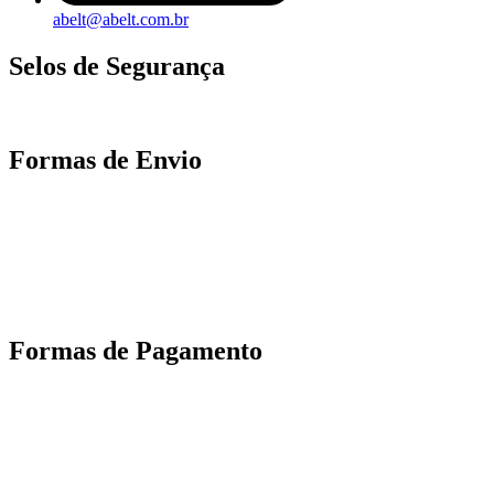
abelt@abelt.com.br
Selos de Segurança
Formas de Envio
Motoboy, Utilitário ou Caminhão!
(Lalamove, Correios ou 400+ Transportadoras)
Entrega para todo Brasil!
Formas de Pagamento
TODOS OS DIREITOS RESERVADOS – 2022 – 2026