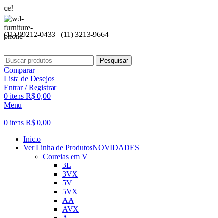
Seja bem
(11) 99212-0433 | (11) 3213-9664
Pesquisar
Comparar
Lista de Desejos
Entrar / Registrar
0
itens
R$
0,00
Menu
0
itens
R$
0,00
Inicio
Ver Linha de Produtos
NOVIDADES
Correias em V
3L
3VX
5V
5VX
AA
AVX
A