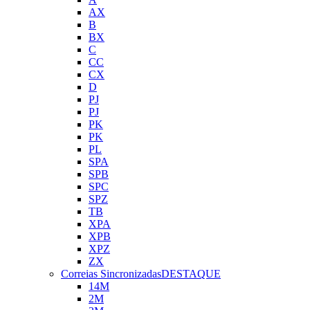
AX
B
BX
C
CC
CX
D
PJ
PJ
PK
PK
PL
SPA
SPB
SPC
SPZ
TB
XPA
XPB
XPZ
ZX
Correias Sincronizadas
DESTAQUE
14M
2M