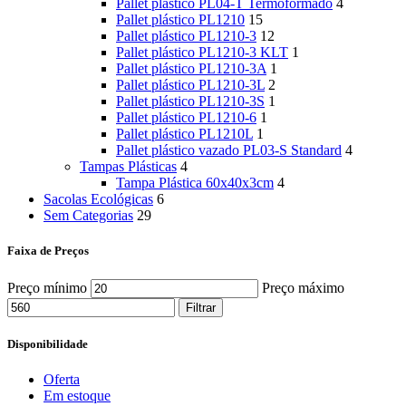
Pallet plástico PL04-T Termoformado
4
Pallet plástico PL1210
15
Pallet plástico PL1210-3
12
Pallet plástico PL1210-3 KLT
1
Pallet plástico PL1210-3A
1
Pallet plástico PL1210-3L
2
Pallet plástico PL1210-3S
1
Pallet plástico PL1210-6
1
Pallet plástico PL1210L
1
Pallet plástico vazado PL03-S Standard
4
Tampas Plásticas
4
Tampa Plástica 60x40x3cm
4
Sacolas Ecológicas
6
Sem Categorias
29
Faixa de Preços
Preço mínimo
Preço máximo
Filtrar
Disponibilidade
Oferta
Em estoque