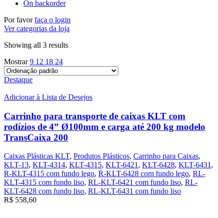
On backorder
Por favor
faça o login
Ver categorias da loja
Showing all 3 results
Mostrar
9
12
18
24
Destaque
Adicionar à Lista de Desejos
Carrinho para transporte de caixas KLT com
rodízios de 4” Ø100mm e carga até 200 kg modelo
TransCaixa 200
Caixas Plásticas KLT
,
Produtos Plásticos
,
Carrinho para Caixas
,
KLT-13
,
KLT-4314
,
KLT-4315
,
KLT-6421
,
KLT-6428
,
KLT-6431
,
R-KLT-4315 com fundo lego
,
R-KLT-6428 com fundo lego
,
RL-
KLT-4315 com fundo liso
,
RL-KLT-6421 com fundo liso
,
RL-
KLT-6428 com fundo liso
,
RL-KLT-6431 com fundo liso
R$
558,60