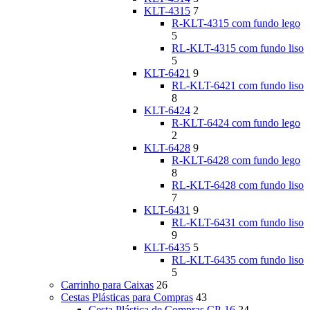
KLT-4315
7
R-KLT-4315 com fundo lego
5
RL-KLT-4315 com fundo liso
5
KLT-6421
9
RL-KLT-6421 com fundo liso
8
KLT-6424
2
R-KLT-6424 com fundo lego
2
KLT-6428
9
R-KLT-6428 com fundo lego
8
RL-KLT-6428 com fundo liso
7
KLT-6431
9
RL-KLT-6431 com fundo liso
9
KLT-6435
5
RL-KLT-6435 com fundo liso
5
Carrinho para Caixas
26
Cestas Plásticas para Compras
43
Cesta Plástica de Compras CP-16
24