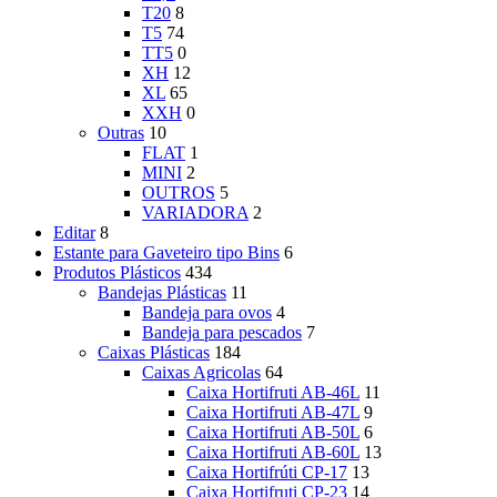
T20
8
T5
74
TT5
0
XH
12
XL
65
XXH
0
Outras
10
FLAT
1
MINI
2
OUTROS
5
VARIADORA
2
Editar
8
Estante para Gaveteiro tipo Bins
6
Produtos Plásticos
434
Bandejas Plásticas
11
Bandeja para ovos
4
Bandeja para pescados
7
Caixas Plásticas
184
Caixas Agricolas
64
Caixa Hortifruti AB-46L
11
Caixa Hortifruti AB-47L
9
Caixa Hortifruti AB-50L
6
Caixa Hortifruti AB-60L
13
Caixa Hortifrúti CP-17
13
Caixa Hortifruti CP-23
14