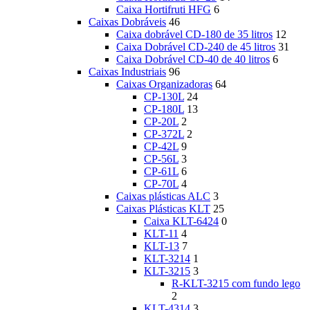
Caixa Hortifruti HFG
6
Caixas Dobráveis
46
Caixa dobrável CD-180 de 35 litros
12
Caixa Dobrável CD-240 de 45 litros
31
Caixa Dobrável CD-40 de 40 litros
6
Caixas Industriais
96
Caixas Organizadoras
64
CP-130L
24
CP-180L
13
CP-20L
2
CP-372L
2
CP-42L
9
CP-56L
3
CP-61L
6
CP-70L
4
Caixas plásticas ALC
3
Caixas Plásticas KLT
25
Caixa KLT-6424
0
KLT-11
4
KLT-13
7
KLT-3214
1
KLT-3215
3
R-KLT-3215 com fundo lego
2
KLT-4314
3