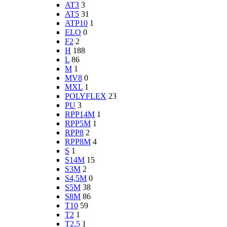
AT3
3
AT5
31
ATP10
1
ELO
0
F2
2
H
188
L
86
M
1
MV8
0
MXL
1
POLYFLEX
23
PU
3
RPP14M
1
RPP5M
1
RPP8
2
RPP8M
4
S
1
S14M
15
S3M
2
S4,5M
0
S5M
38
S8M
86
T10
59
T2
1
T2,5
1