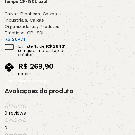
tampa CP-180L azul
Caixas Plásticas
,
Caixas
Industriais
,
Caixas
Organizadoras
,
Produtos
Plásticos
,
CP-180L
R$
284,11
Em até
1
x de
R$
284,11
sem juros no cartão de
crédito!
R$
269,90
no pix
Adicionar ao carrinho
Avaliações do produto
0 reviews
0