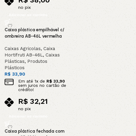
R$
38,00
no pix
Adicionar ao carrinho
Caixa plástica empilhável c/
ombreira AB-46L vermelha
Caixas Agricolas
,
Caixa
Hortifruti AB-46L
,
Caixas
Plásticas
,
Produtos
Plásticos
R$
33,90
Em até
1
x de
R$
33,90
sem juros no cartão de
crédito!
R$
32,21
no pix
Adicionar ao carrinho
Caixa plástica fechada com