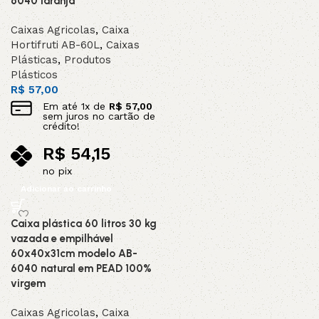
6040 laranja
Caixas Agricolas
,
Caixa
Hortifruti AB-60L
,
Caixas
Plásticas
,
Produtos
Plásticos
R$
57,00
Em até
1
x de
R$
57,00
sem juros no cartão de
crédito!
R$
54,15
no pix
Adicionar ao carrinho
Caixa plástica 60 litros 30 kg
vazada e empilhável
60x40x31cm modelo AB-
6040 natural em PEAD 100%
virgem
Caixas Agricolas
,
Caixa