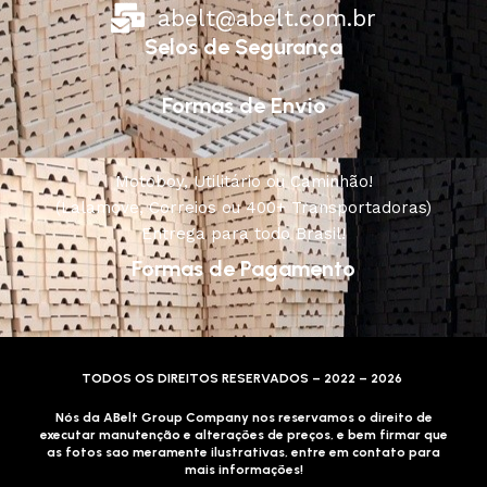
abelt@abelt.com.br
Selos de Segurança
Formas de Envio
Motoboy, Utilitário ou Caminhão!
(Lalamove, Correios ou 400+ Transportadoras)
Entrega para todo Brasil!
Formas de Pagamento
TODOS OS DIREITOS RESERVADOS – 2022 – 2026
Nós da ABelt Group Company nos reservamos o direito de
executar manutenção e alterações de preços, e bem firmar que
as fotos sao meramente ilustrativas, entre em contato para
mais informações!