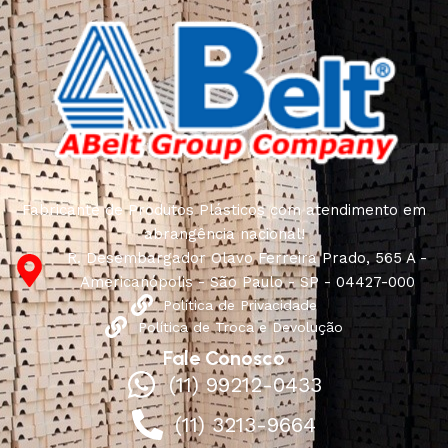
Fabricante de Produtos Plásticos com atendimento em
abrangência nacional!
R. Desembargador Olavo Ferreira Prado, 565 A -
Americanópolis - São Paulo - SP - 04427-000
Política de Privacidade
Política de Troca e Devolução
Fale Conosco
(11) 99212-0433
(11) 3213-9664