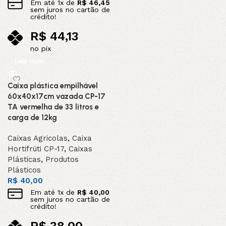
Em até
1
x de
R$
46,45
sem juros no cartão de
crédito!
R$
44,13
no pix
Leia mais
Caixa plástica empilhável
60x40x17cm vazada CP-17
TA vermelha de 33 litros e
carga de 12kg
Caixas Agricolas
,
Caixa
Hortifrúti CP-17
,
Caixas
Plásticas
,
Produtos
Plásticos
R$
40,00
Em até
1
x de
R$
40,00
sem juros no cartão de
crédito!