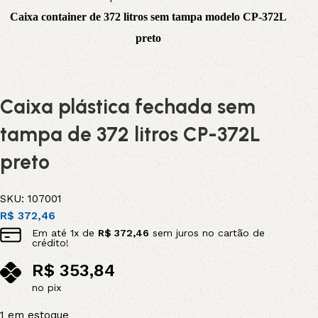
Caixa container de 372 litros
sem tampa modelo CP-372L
preto
Caixa plástica fechada sem
tampa de 372 litros CP-372L
preto
SKU:
107001
R$
372,46
Em até
1
x de
R$
372,46
sem juros no cartão de
crédito!
R$
353,84
no pix
1 em estoque