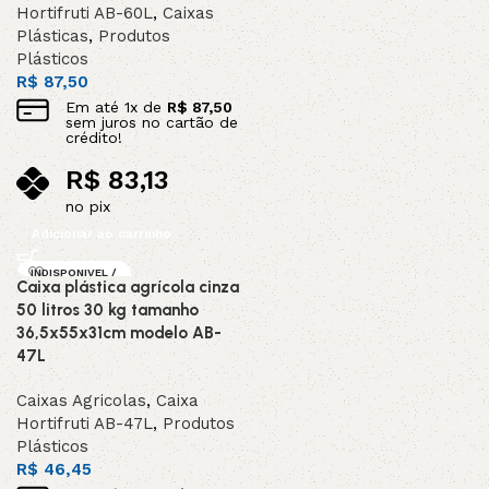
Hortifruti AB-60L
,
Caixas
Plásticas
,
Produtos
Plásticos
R$
87,50
Em até
1
x de
R$
87,50
sem juros no cartão de
crédito!
R$
83,13
no pix
Adicionar ao carrinho
INDISPONIVEL /
Caixa plástica agrícola cinza
SOB ENCOMEND
A
50 litros 30 kg tamanho
36,5x55x31cm modelo AB-
47L
Caixas Agricolas
,
Caixa
Hortifruti AB-47L
,
Produtos
Plásticos
R$
46,45