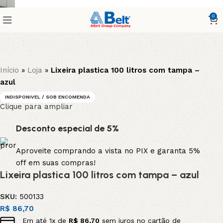
0
Início
»
Loja
»
Lixeira plastica 100 litros com tampa –
azul
INDISPONIVEL / SOB ENCOMENDA
Clique para ampliar
Desconto especial de 5%
Aproveite comprando a vista no PIX e garanta 5%
off em suas compras!
Lixeira plastica 100 litros com tampa – azul
SKU:
500133
R$
86,70
Em até
1
x de
R$
86,70
sem juros no cartão de