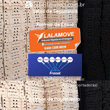
abelt@abelt.com.br
Selos de Segurança
Formas de Envio
Motoboy, Utilitário ou Caminhão!
(Lalamove, Correios ou 400+ Transportadoras)
Entrega para todo Brasil!
Formas de Pagamento