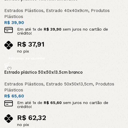
Estrados Plásticos
,
Estrado 40x40x9cm
,
Produtos
Plásticos
R$
39,90
Em até
1
x de
R$
39,90
sem juros no cartão de
crédito!
R$
37,91
no pix
Adicionar ao carrinho
Estrado plástico 50x50x13,5cm branco
Estrados Plásticos
,
Estrado 50x50x13,5cm
,
Produtos
Plásticos
R$
65,60
Em até
1
x de
R$
65,60
sem juros no cartão de
crédito!
R$
62,32
no pix