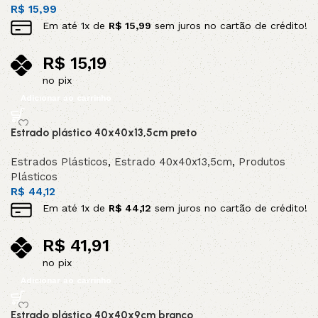
R$
15,99
Em até
1
x de
R$
15,99
sem juros no cartão de crédito!
R$
15,19
no pix
Adicionar ao carrinho
Estrado plástico 40x40x13,5cm preto
Estrados Plásticos
,
Estrado 40x40x13,5cm
,
Produtos
Plásticos
R$
44,12
Em até
1
x de
R$
44,12
sem juros no cartão de crédito!
R$
41,91
no pix
Adicionar ao carrinho
Estrado plástico 40x40x9cm branco