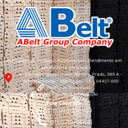
Fabricante de Produtos Plásticos com atendimento em
abrangência nacional!
R. Desembargador Olavo Ferreira Prado, 565 A -
Americanópolis - São Paulo - SP - 04427-000
Política de Privacidade
Política de Troca e Devolução
Fale Conosco
(11) 99212-0433
(11) 3213-9664