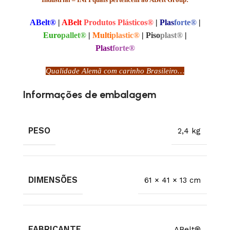
ABelt®
|
ABelt
Produtos Plásticos®
|
Plas
forte®
|
Euro
pallet®
|
Multi
plastic®
|
Piso
plast®
|
Plast
forte®
Qualidade Alemã com carinho Brasileiro…
Informações de embalagem
PESO
2,4 kg
DIMENSÕES
61 × 41 × 13 cm
FABRICANTE
ABelt®