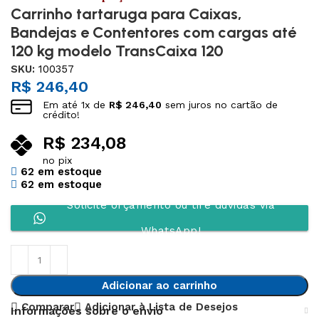
Carrinho tartaruga para Caixas,
Bandejas e Contentores com cargas até
120 kg modelo TransCaixa 120
SKU:
100357
R$
246,40
Em até
1
x de
R$
246,40
sem juros no cartão de
crédito!
R$
234,08
no pix
62 em estoque
62 em estoque
Solicite orçamento ou tire dúvidas via
WhatsApp!
Adicionar ao carrinho
Comparar
Adicionar à Lista de Desejos
Informações sobre o envio