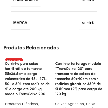
MARCA
ABelt®
Produtos Relacionados
DESTAQUE
Carrinho para caixa
Carrinho tartaruga modelo
C
hortifrúti do tamanho
“TransCaixa 120″ para
c
55×36,5cm e carga
transporte de caixas do
T
volumétrica de 46L, 47L,
tamanho 60x40cm com 4
r
50L e 60L com rodízios de
rodízios giratórios 360° de
(
4” e carga até 200 kg
Ø 50mm (2”) para carga de
C
modelo TransCaixa 200
120 kg
P
Produtos Plásticos
,
Caixas Agricolas
,
Caixa
C