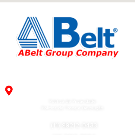
Fabricante de Produtos Plásticos com atendimento em
abrangência nacional!
R. Desembargador Olavo Ferreira Prado, 565 A -
Americanópolis - São Paulo - SP - 04427-000
Política de Privacidade
Política de Troca e Devolução
Fale Conosco
(11) 99212-0433