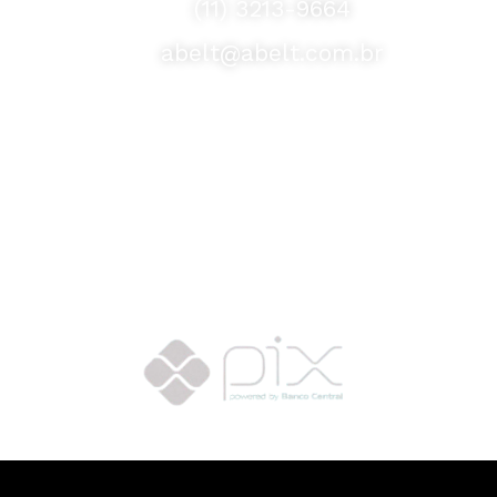
(11) 3213-9664
abelt@abelt.com.br
Selos de Segurança
Formas de Envio
Motoboy, Utilitário ou Caminhão!
(Lalamove, Correios ou 400+ Transportadoras)
Entrega para todo Brasil!
Formas de Pagamento