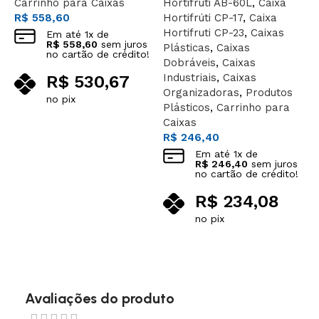
Carrinho para Caixas
Hortifruti AB-60L
,
Caixa
1
R$
558,60
Hortifrúti CP-17
,
Caixa
K
Hortifruti CP-23
,
Caixas
K
Em até
1
x de
R$
558,60
sem juros
Plásticas
,
Caixas
R
no cartão de crédito!
Dobráveis
,
Caixas
l
Industriais
,
Caixas
f
R$
530,67
Organizadoras
,
Produtos
c
no pix
Plásticos
,
Carrinho para
6
Adicionar ao carrinho
Caixas
K
R$
246,40
R
Em até
1
x de
R$
246,40
sem juros
no cartão de crédito!
R$
234,08
no pix
Adicionar ao carrinho
Avaliações do produto