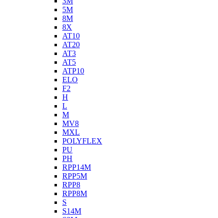
3M
5M
8M
8X
AT10
AT20
AT3
AT5
ATP10
ELO
F2
H
L
M
MV8
MXL
POLYFLEX
PU
PH
RPP14M
RPP5M
RPP8
RPP8M
S
S14M