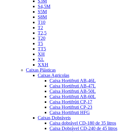
S3M
S4,5M
S5M
S8M
T10
T2
T2,5
T20
T5
TT5
XH
XL
XXH
Caixas Plásticas
Caixas Agricolas
Caixa Hortifruti AB-46L
Caixa Hortifruti AB-47L
Caixa Hortifruti AB-50L
Caixa Hortifruti AB-60L
Caixa Hortifrúti CP-17
Caixa Hortifruti CP-23
Caixa Hortifruti HFG
Caixas Dobráveis
Caixa dobrável CD-180 de 35 litros
Caixa Dobrável CD-240 de 45 litros