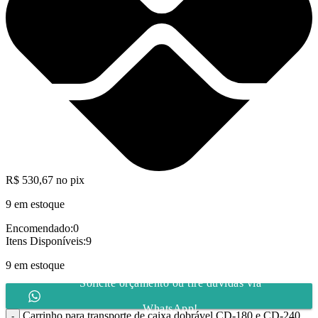
R$
530,67
no pix
9 em estoque
Encomendado:
0
Itens Disponíveis:
9
9 em estoque
Solicite orçamento ou tire dúvidas via
WhatsApp!
Carrinho para transporte de caixa dobrável CD-180 e CD-240