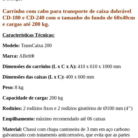
Carrinho com cabo para transporte de caixa dobrável
CD-180 e CD-240 com o tamanho do fundo de 60x40cm
e cargas até 200 kg.
Características Técnicas:
Modelo:
TransCaixa 200
Marca:
ABelt
®
Dimensões do carrinho (L x C x A):
410 x 610 x 1000 mm
Dimensões das caixas (L x C):
400 x 600 mm
Peso:
8 kg
Capacidade de c
arga:
20
0 kg
Rodízios:
2 rodízios fixos e 2 rodízios giratórios de Ø100 mm (4’’)
Empilhamento:
máximo recomendado até 06 caixas
Material:
Chassi com chapa cantoneira de 3 mm em aço carbono
galvanizado com tratamento anticorrosivo, que evita que as partes