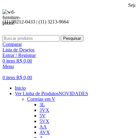
Seja bem vindo
(11) 99212-0433 | (11) 3213-9664
Pesquisar
Comparar
Lista de Desejos
Entrar / Registrar
0
itens
R$
0,00
Menu
0
itens
R$
0,00
Inicio
Ver Linha de Produtos
NOVIDADES
Correias em V
3L
3VX
5V
5VX
AA
AVX
A