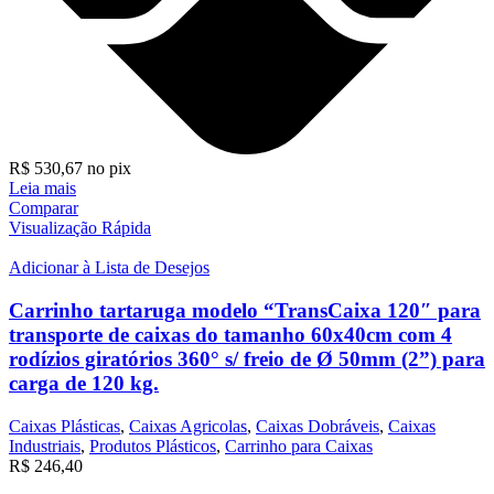
R$
530,67
no pix
Leia mais
Comparar
Visualização Rápida
Adicionar à Lista de Desejos
Carrinho tartaruga modelo “TransCaixa 120″ para
transporte de caixas do tamanho 60x40cm com 4
rodízios giratórios 360° s/ freio de Ø 50mm (2”) para
carga de 120 kg.
Caixas Plásticas
,
Caixas Agricolas
,
Caixas Dobráveis
,
Caixas
Industriais
,
Produtos Plásticos
,
Carrinho para Caixas
R$
246,40