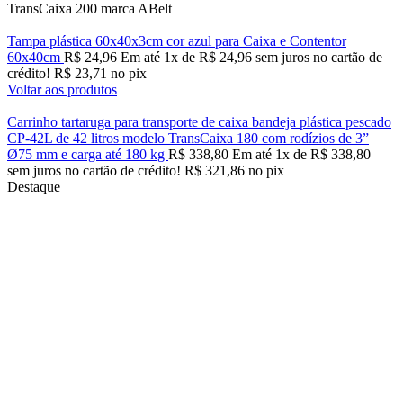
TransCaixa 200 marca ABelt
Tampa plástica 60x40x3cm cor azul para Caixa e Contentor
60x40cm
R$
24,96
Em até
1
x de
R$
24,96
sem juros no cartão de
crédito!
R$
23,71
no pix
Voltar aos produtos
Carrinho tartaruga para transporte de caixa bandeja plástica pescado
CP-42L de 42 litros modelo TransCaixa 180 com rodízios de 3”
Ø75 mm e carga até 180 kg
R$
338,80
Em até
1
x de
R$
338,80
sem juros no cartão de crédito!
R$
321,86
no pix
Destaque