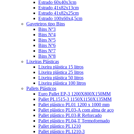
Estrado 60x40x3cm
Estrado 41x82x13cm
Estrado 41x82x25cm
Estrado 100x60x4,5cm
Gaveteiros tipo Bins
Bins Nº3
Bins Nº4
Bins Nº5
Bins Nº6
Bins Nº7
Bins Nº8
Lixeiras Plásticas
Lixeira plástica 15 litros
Lixeira plástica 25 litros
Lixeira plástica 50 litros
Lixeira plástica 100 litros
Pallets Plásticos
Euro Pallet EP-3 1200X800X150MM
Pallet PL1515-3 1150X1150X135MM
Pallet plástico PL01 1200 x 1000 mm
Pallet plástico PL03-A com alma de aço
Pallet plástico PL03-R Reforçado
Pallet plástico PL04-T Termoformado
Pallet plástico PL1210
Pallet plástico PL1210-3