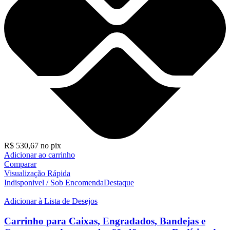
R$
530,67
no pix
Adicionar ao carrinho
Comparar
Visualização Rápida
Indisponivel / Sob Encomenda
Destaque
Adicionar à Lista de Desejos
Carrinho para Caixas, Engradados, Bandejas e