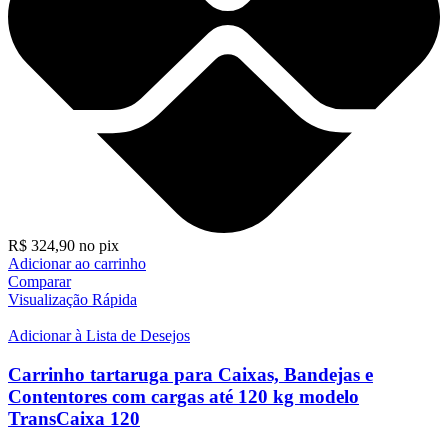
R$
324,90
no pix
Adicionar ao carrinho
Comparar
Visualização Rápida
Adicionar à Lista de Desejos
Carrinho tartaruga para Caixas, Bandejas e
Contentores com cargas até 120 kg modelo
TransCaixa 120