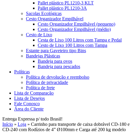
Pallet plástico PL1210-3 KLT
Pallet plástico PL1210-3A
Sacolas Ecológicas
Cesto Organizador Empilhável
Cesto Organizador Empilhável (pequeno)
Cesto Organizador Empilhável (médio)
Cesto de Lixo
Cesta de Lixo 100 Litros com Tampa e Pedal
Cesto de Lixo 100 Litros com Tampa
Estante para Gaveteiro tipo Bins
Bandejas Plásticas
Bandeja para ovos
Bandeja para pescados
Políticas
Política de devolução e reembolso
Política de privacidade
Política de frete
Lista de Comparação
Lista de Desejos
Fale Conosco
Área do Cliente
Entrega Expressa p/ todo Brasil!
Início
»
Loja
»
Carrinho para transporte de caixa dobrável CD-180 e
CD-240 com Rodízios de 4” Ø100mm e Carga até 200 kg modelo