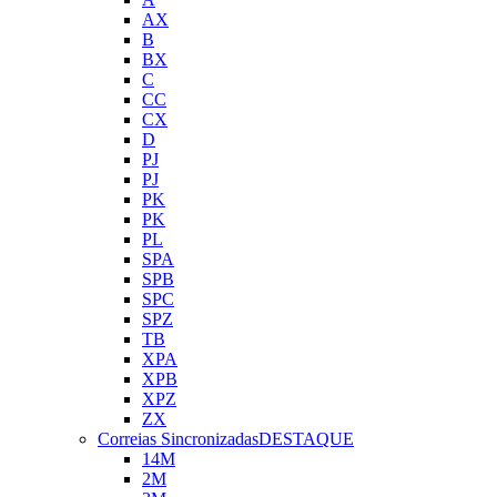
AX
B
BX
C
CC
CX
D
PJ
PJ
PK
PK
PL
SPA
SPB
SPC
SPZ
TB
XPA
XPB
XPZ
ZX
Correias Sincronizadas
DESTAQUE
14M
2M