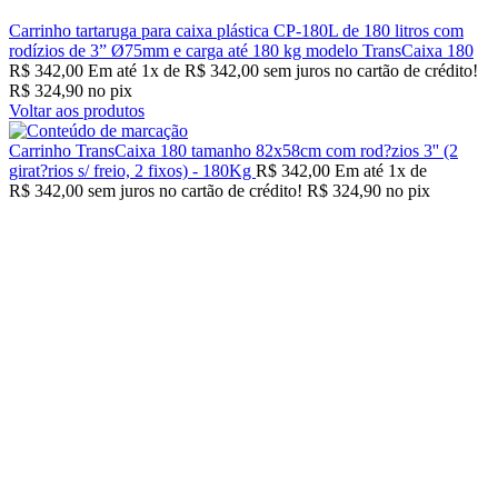
Carrinho tartaruga para caixa plástica CP-180L de 180 litros com
rodízios de 3” Ø75mm e carga até 180 kg modelo TransCaixa 180
R$
342,00
Em até
1
x de
R$
342,00
sem juros no cartão de crédito!
R$
324,90
no pix
Voltar aos produtos
Carrinho TransCaixa 180 tamanho 82x58cm com rod?zios 3'' (2
girat?rios s/ freio, 2 fixos) - 180Kg
R$
342,00
Em até
1
x de
R$
342,00
sem juros no cartão de crédito!
R$
324,90
no pix