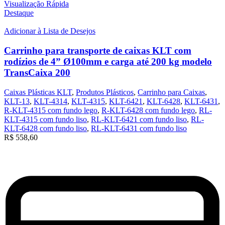
Visualização Rápida
Destaque
Adicionar à Lista de Desejos
Carrinho para transporte de caixas KLT com
rodízios de 4” Ø100mm e carga até 200 kg modelo
TransCaixa 200
Caixas Plásticas KLT
,
Produtos Plásticos
,
Carrinho para Caixas
,
KLT-13
,
KLT-4314
,
KLT-4315
,
KLT-6421
,
KLT-6428
,
KLT-6431
,
R-KLT-4315 com fundo lego
,
R-KLT-6428 com fundo lego
,
RL-
KLT-4315 com fundo liso
,
RL-KLT-6421 com fundo liso
,
RL-
KLT-6428 com fundo liso
,
RL-KLT-6431 com fundo liso
R$
558,60