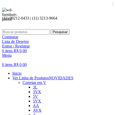
Seja bem 
(11) 99212-0433 | (11) 3213-9664
Pesquisar
Comparar
Lista de Desejos
Entrar / Registrar
0
itens
R$
0,00
Menu
0
itens
R$
0,00
Inicio
Ver Linha de Produtos
NOVIDADES
Correias em V
3L
3VX
5V
5VX
AA
AVX
A