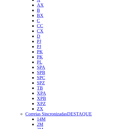
AX
B
BX
C
CC
CX
D
PJ
PJ
PK
PK
PL
SPA
SPB
SPC
SPZ
TB
XPA
XPB
XPZ
ZX
Correias Sincronizadas
DESTAQUE
14M
2M