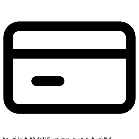
Em até
1
x de
R$
439,90
sem juros no cartão de crédito!