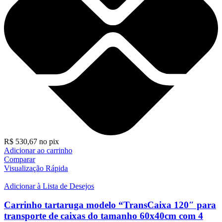
R$
530,67
no pix
Adicionar ao carrinho
Comparar
Visualização Rápida
Adicionar à Lista de Desejos
Carrinho tartaruga modelo “TransCaixa 120″ para
transporte de caixas do tamanho 60x40cm com 4