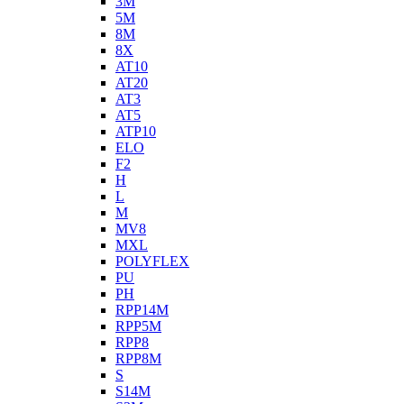
3M
5M
8M
8X
AT10
AT20
AT3
AT5
ATP10
ELO
F2
H
L
M
MV8
MXL
POLYFLEX
PU
PH
RPP14M
RPP5M
RPP8
RPP8M
S
S14M