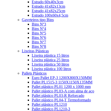
Estrado 60x40x3cm
Estrado 41x82x13cm
Estrado 41x82x25cm
Estrado 100x60x4,5cm
Gaveteiros tipo Bins
Bins Nº3
Bins Nº4
Bins Nº5
Bins Nº6
Bins Nº7
Bins Nº8
Lixeiras Plásticas
Lixeira plástica 15 litros
Lixeira plástica 25 litros
Lixeira plástica 50 litros
Lixeira plástica 100 litros
Pallets Plásticos
Euro Pallet EP-3 1200X800X150MM
Pallet PL1515-3 1150X1150X135MM
Pallet plástico PL01 1200 x 1000 mm
Pallet plástico PL03-A com alma de aço
Pallet plástico PL03-R Reforçado
Pallet plástico PL04-T Termoformado
Pallet plástico PL1210
Pallet plástico PL1210-3