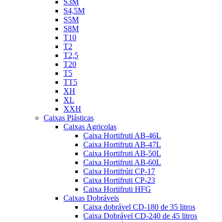
S3M
S4,5M
S5M
S8M
T10
T2
T2,5
T20
T5
TT5
XH
XL
XXH
Caixas Plásticas
Caixas Agricolas
Caixa Hortifruti AB-46L
Caixa Hortifruti AB-47L
Caixa Hortifruti AB-50L
Caixa Hortifruti AB-60L
Caixa Hortifrúti CP-17
Caixa Hortifruti CP-23
Caixa Hortifruti HFG
Caixas Dobráveis
Caixa dobrável CD-180 de 35 litros
Caixa Dobrável CD-240 de 45 litros