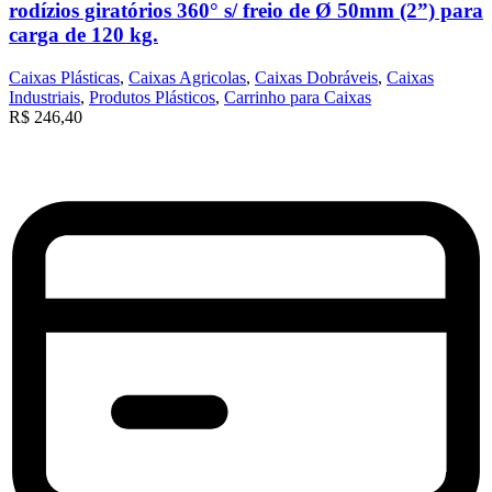
rodízios giratórios 360° s/ freio de Ø 50mm (2”) para
carga de 120 kg.
Caixas Plásticas
,
Caixas Agricolas
,
Caixas Dobráveis
,
Caixas
Industriais
,
Produtos Plásticos
,
Carrinho para Caixas
R$
246,40