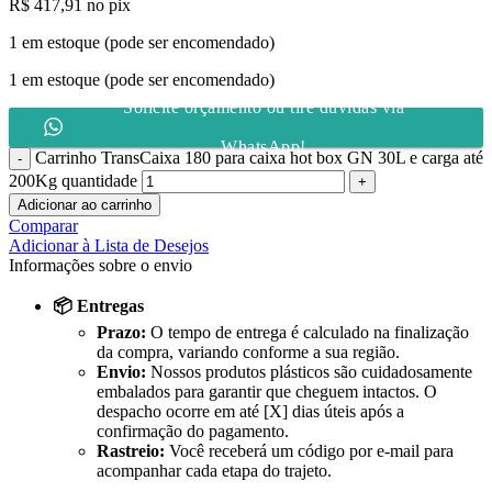
R$
417,91
no pix
1 em estoque (pode ser encomendado)
1 em estoque (pode ser encomendado)
Solicite orçamento ou tire dúvidas via
WhatsApp!
Carrinho TransCaixa 180 para caixa hot box GN 30L e carga até
200Kg quantidade
Adicionar ao carrinho
Comparar
Adicionar à Lista de Desejos
Informações sobre o envio
📦 Entregas
Prazo:
O tempo de entrega é calculado na finalização
da compra, variando conforme a sua região.
Envio:
Nossos produtos plásticos são cuidadosamente
embalados para garantir que cheguem intactos. O
despacho ocorre em até [X] dias úteis após a
confirmação do pagamento.
Rastreio:
Você receberá um código por e-mail para
acompanhar cada etapa do trajeto.