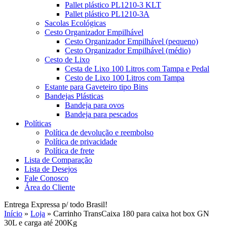
Pallet plástico PL1210-3 KLT
Pallet plástico PL1210-3A
Sacolas Ecológicas
Cesto Organizador Empilhável
Cesto Organizador Empilhável (pequeno)
Cesto Organizador Empilhável (médio)
Cesto de Lixo
Cesta de Lixo 100 Litros com Tampa e Pedal
Cesto de Lixo 100 Litros com Tampa
Estante para Gaveteiro tipo Bins
Bandejas Plásticas
Bandeja para ovos
Bandeja para pescados
Políticas
Política de devolução e reembolso
Política de privacidade
Política de frete
Lista de Comparação
Lista de Desejos
Fale Conosco
Área do Cliente
Entrega Expressa p/ todo Brasil!
Início
»
Loja
»
Carrinho TransCaixa 180 para caixa hot box GN
30L e carga até 200Kg