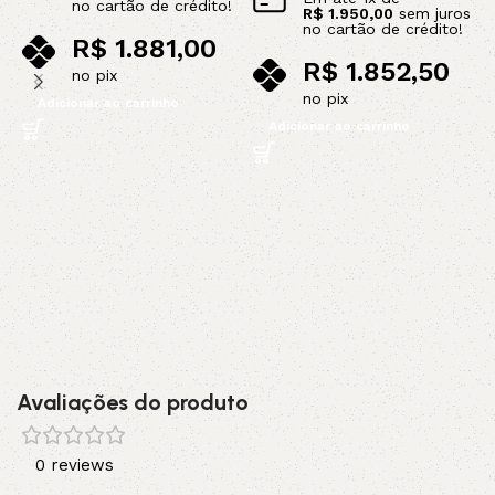
no cartão de crédito!
R$
1.950,00
sem juros
C
no cartão de crédito!
R$
1.881,00
t
R$
1.852,50
m
no pix
C
no pix
Adicionar ao carrinho
p
Adicionar ao carrinho
6
C
R
Avaliações do produto
0 reviews