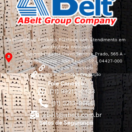
Fabricante de Produtos Plásticos com atendimento em
abrangência nacional!
R. Desembargador Olavo Ferreira Prado, 565 A -
Americanópolis - São Paulo - SP - 04427-000
Política de Privacidade
Política de Troca e Devolução
Fale Conosco
(11) 99212-0433
(11) 3213-9664
abelt@abelt.com.br
Selos de Segurança