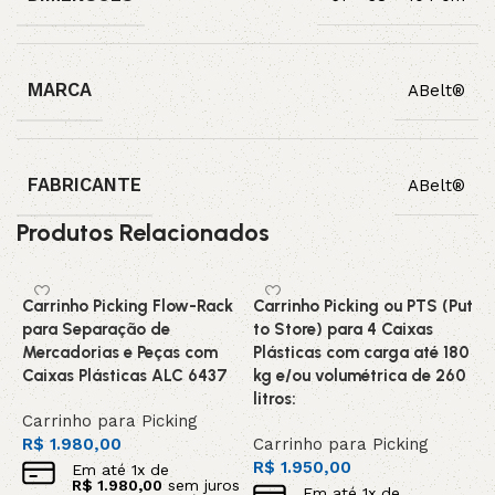
MARCA
ABelt®
FABRICANTE
ABelt®
Produtos Relacionados
Carrinho Picking Flow-Rack
Carrinho Picking ou PTS (Put
para Separação de
to Store) para 4 Caixas
Mercadorias e Peças com
Plásticas com carga até 180
Caixas Plásticas ALC 6437
kg e/ou volumétrica de 260
litros:
Carrinho para Picking
R$
1.980,00
Carrinho para Picking
R$
1.950,00
Em até
1
x de
R$
1.980,00
sem juros
Em até
1
x de