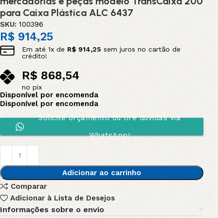
mercadorias e peças modelo TransCaixa 200
para Caixa Plástica ALC 6437
SKU:
100396
R$
914,25
Em até
1
x de
R$
914,25
sem juros no cartão de
crédito!
R$
868,54
no pix
Disponível por encomenda
Disponível por encomenda
Solicite orçamento ou tire dúvidas via
WhatsApp!
Adicionar ao carrinho
Comparar
Adicionar à Lista de Desejos
Informações sobre o envio