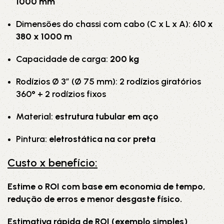
1000 mm
Dimensões do chassi com cabo (C x L x A): 610
x
380 x 1000 m
Capacidade de carga:
200 kg
Rodízios Ø 3” (
Ø
75 mm):
2 rodízios giratórios
360° + 2 rodízios fixos
Material:
estrutura tubular em aço
Pintura:
eletrostática na cor preta
Custo x benefício:
Estime o ROI com base em economia de tempo,
redução de erros e menor desgaste físico.
Estimativa rápida de ROI (exemplo simples)