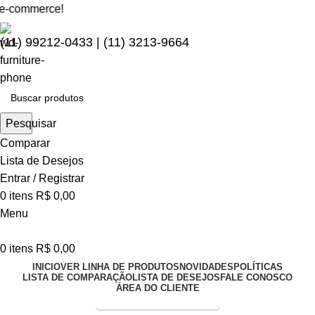
rce!
(11) 99212-0433 | (11) 3213-9664
Pesquisar
Comparar
Lista de Desejos
Entrar / Registrar
0
itens
R$
0,00
Menu
0
itens
R$
0,00
INICIO
VER LINHA DE PRODUTOS
NOVIDADES
POLÍTICAS
LISTA DE COMPARAÇÃO
LISTA DE DESEJOS
FALE CONOSCO
ÁREA DO CLIENTE
Entrega Expressa p/ todo Brasil!