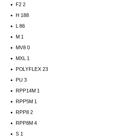
F2
2
H
188
L
86
M
1
MV8
0
MXL
1
POLYFLEX
23
PU
3
RPP14M
1
RPP5M
1
RPP8
2
RPP8M
4
S
1