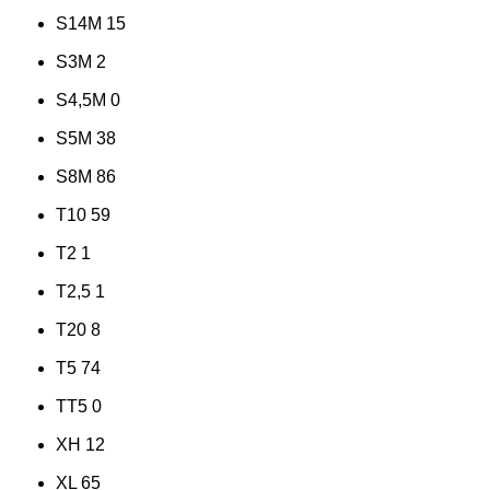
S14M
15
S3M
2
S4,5M
0
S5M
38
S8M
86
T10
59
T2
1
T2,5
1
T20
8
T5
74
TT5
0
XH
12
XL
65