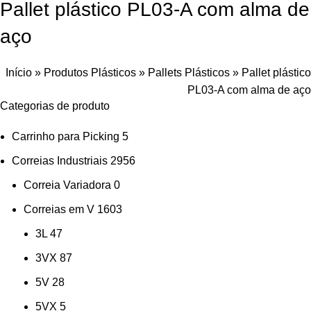
Pallet plástico PL03-A com alma de
aço
Início
»
Produtos Plásticos
»
Pallets Plásticos
»
Pallet plástico
PL03-A com alma de aço
Categorias de produto
Carrinho para Picking
5
Correias Industriais
2956
Correia Variadora
0
Correias em V
1603
3L
47
3VX
87
5V
28
5VX
5