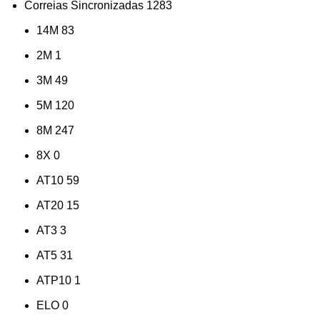
Correias Sincronizadas
1283
14M
83
2M
1
3M
49
5M
120
8M
247
8X
0
AT10
59
AT20
15
AT3
3
AT5
31
ATP10
1
ELO
0