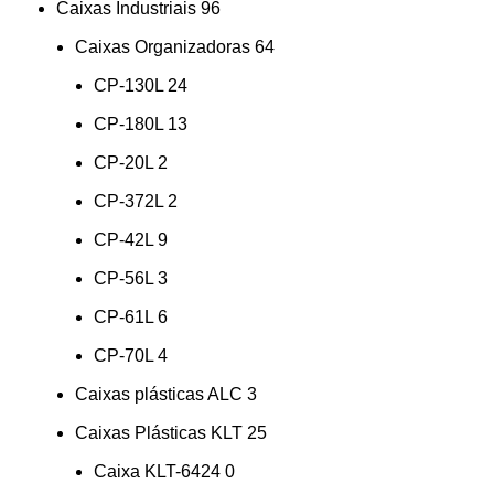
Caixas Industriais
96
Caixas Organizadoras
64
CP-130L
24
CP-180L
13
CP-20L
2
CP-372L
2
CP-42L
9
CP-56L
3
CP-61L
6
CP-70L
4
Caixas plásticas ALC
3
Caixas Plásticas KLT
25
Caixa KLT-6424
0