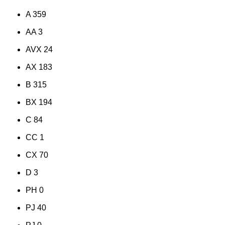
A
359
AA
3
AVX
24
AX
183
B
315
BX
194
C
84
CC
1
CX
70
D
3
PH
0
PJ
40