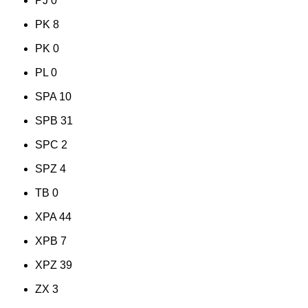
PJ
0
PK
8
PK
0
PL
0
SPA
10
SPB
31
SPC
2
SPZ
4
TB
0
XPA
44
XPB
7
XPZ
39
ZX
3