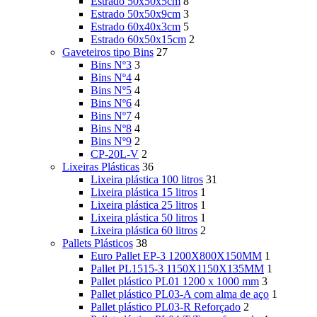
Estrado 50x50x5cm
8
Estrado 50x50x9cm
3
Estrado 60x40x3cm
5
Estrado 60x50x15cm
2
Gaveteiros tipo Bins
27
Bins Nº3
3
Bins Nº4
4
Bins Nº5
4
Bins Nº6
4
Bins Nº7
4
Bins Nº8
4
Bins Nº9
2
CP-20L-V
2
Lixeiras Plásticas
36
Lixeira plástica 100 litros
31
Lixeira plástica 15 litros
1
Lixeira plástica 25 litros
1
Lixeira plástica 50 litros
1
Lixeira plástica 60 litros
2
Pallets Plásticos
38
Euro Pallet EP-3 1200X800X150MM
1
Pallet PL1515-3 1150X1150X135MM
1
Pallet plástico PL01 1200 x 1000 mm
3
Pallet plástico PL03-A com alma de aço
1
Pallet plástico PL03-R Reforçado
2