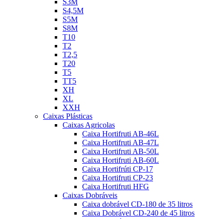
S3M
S4,5M
S5M
S8M
T10
T2
T2,5
T20
T5
TT5
XH
XL
XXH
Caixas Plásticas
Caixas Agricolas
Caixa Hortifruti AB-46L
Caixa Hortifruti AB-47L
Caixa Hortifruti AB-50L
Caixa Hortifruti AB-60L
Caixa Hortifrúti CP-17
Caixa Hortifruti CP-23
Caixa Hortifruti HFG
Caixas Dobráveis
Caixa dobrável CD-180 de 35 litros
Caixa Dobrável CD-240 de 45 litros