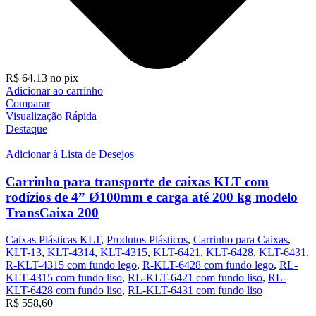
R$
64,13
no pix
Adicionar ao carrinho
Comparar
Visualização Rápida
Destaque
Adicionar à Lista de Desejos
Carrinho para transporte de caixas KLT com
rodízios de 4” Ø100mm e carga até 200 kg modelo
TransCaixa 200
Caixas Plásticas KLT
,
Produtos Plásticos
,
Carrinho para Caixas
,
KLT-13
,
KLT-4314
,
KLT-4315
,
KLT-6421
,
KLT-6428
,
KLT-6431
,
R-KLT-4315 com fundo lego
,
R-KLT-6428 com fundo lego
,
RL-
KLT-4315 com fundo liso
,
RL-KLT-6421 com fundo liso
,
RL-
KLT-6428 com fundo liso
,
RL-KLT-6431 com fundo liso
R$
558,60