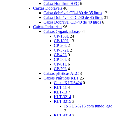
Caixa Hortifruti HFG
6
Caixas Dobráveis
46
Caixa dobrável CD-180 de 35 litros
12
Caixa Dobrável CD-240 de 45 litros
31
Caixa Dobrável CD-40 de 40 litros
6
Caixas Industriais
96
Caixas Organizadoras
64
CP-130L
24
CP-180L
13
CP-20L
2
CP-372L
2
CP-42L
9
CP-56L
3
CP-61L
6
CP-70L
4
Caixas plásticas ALC
3
Caixas Plásticas KLT
25
Caixa KLT-6424
0
KLT-11
4
KLT-13
7
KLT-3214
1
KLT-3215
3
R-KLT-3215 com fundo lego
2
KLT-4314
3