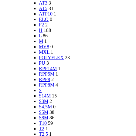
AT3
3
AT5
31
ATP10
1
ELO
0
F2
2
H
188
L
86
M
1
MV8
0
MXL
1
POLYFLEX
23
PU
3
RPP14M
1
RPP5M
1
RPP8
2
RPP8M
4
S
1
S14M
15
S3M
2
S4,5M
0
S5M
38
S8M
86
T10
59
T2
1
T2,5
1