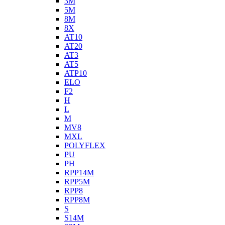
3M
5M
8M
8X
AT10
AT20
AT3
AT5
ATP10
ELO
F2
H
L
M
MV8
MXL
POLYFLEX
PU
PH
RPP14M
RPP5M
RPP8
RPP8M
S
S14M