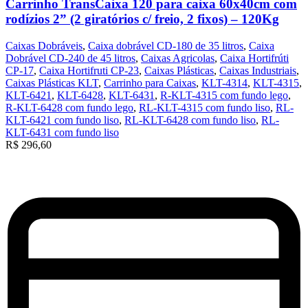
Carrinho TransCaixa 120 para caixa 60x40cm com
rodízios 2” (2 giratórios c/ freio, 2 fixos) – 120Kg
Caixas Dobráveis
,
Caixa dobrável CD-180 de 35 litros
,
Caixa
Dobrável CD-240 de 45 litros
,
Caixas Agricolas
,
Caixa Hortifrúti
CP-17
,
Caixa Hortifruti CP-23
,
Caixas Plásticas
,
Caixas Industriais
,
Caixas Plásticas KLT
,
Carrinho para Caixas
,
KLT-4314
,
KLT-4315
,
KLT-6421
,
KLT-6428
,
KLT-6431
,
R-KLT-4315 com fundo lego
,
R-KLT-6428 com fundo lego
,
RL-KLT-4315 com fundo liso
,
RL-
KLT-6421 com fundo liso
,
RL-KLT-6428 com fundo liso
,
RL-
KLT-6431 com fundo liso
R$
296,60