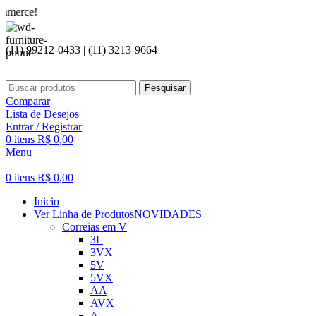
Seja
(11) 99212-0433 | (11) 3213-9664
Pesquisar
Comparar
Lista de Desejos
Entrar / Registrar
0
itens
R$
0,00
Menu
0
itens
R$
0,00
Inicio
Ver Linha de Produtos
NOVIDADES
Correias em V
3L
3VX
5V
5VX
AA
AVX
A