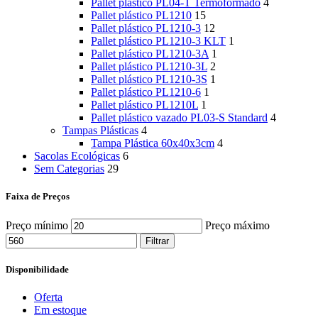
Pallet plástico PL04-T Termoformado
4
Pallet plástico PL1210
15
Pallet plástico PL1210-3
12
Pallet plástico PL1210-3 KLT
1
Pallet plástico PL1210-3A
1
Pallet plástico PL1210-3L
2
Pallet plástico PL1210-3S
1
Pallet plástico PL1210-6
1
Pallet plástico PL1210L
1
Pallet plástico vazado PL03-S Standard
4
Tampas Plásticas
4
Tampa Plástica 60x40x3cm
4
Sacolas Ecológicas
6
Sem Categorias
29
Faixa de Preços
Preço mínimo
Preço máximo
Filtrar
Disponibilidade
Oferta
Em estoque