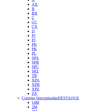
AX
B
BX
C
CC
CX
D
PJ
PJ
PK
PK
PL
SPA
SPB
SPC
SPZ
TB
XPA
XPB
XPZ
ZX
Correias Sincronizadas
DESTAQUE
14M
2M