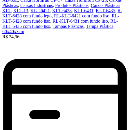
AB-60L
,
Caixa Hortifrúti CP-17
,
Caixa Hortifruti CP-23
,
Caixas
Plásticas
,
Caixas Industriais
,
Produtos Plásticos
,
Caixas Plásticas
KLT
,
KLT-13
,
KLT-6421
,
KLT-6428
,
KLT-6431
,
KLT-6435
,
R-
KLT-6428 com fundo lego
,
RL-KLT-6421 com fundo liso
,
RL-
KLT-6428 com fundo liso
,
RL-KLT-6431 com fundo liso
,
RL-
KLT-6435 com fundo liso
,
Tampas Plásticas
,
Tampa Plástica
60x40x3cm
R$
24,96