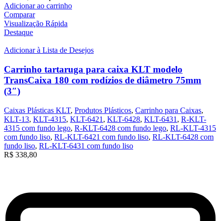
Adicionar ao carrinho
Comparar
Visualização Rápida
Destaque
Adicionar à Lista de Desejos
Carrinho tartaruga para caixa KLT modelo
TransCaixa 180 com rodízios de diâmetro 75mm
(3″)
Caixas Plásticas KLT
,
Produtos Plásticos
,
Carrinho para Caixas
,
KLT-13
,
KLT-4315
,
KLT-6421
,
KLT-6428
,
KLT-6431
,
R-KLT-
4315 com fundo lego
,
R-KLT-6428 com fundo lego
,
RL-KLT-4315
com fundo liso
,
RL-KLT-6421 com fundo liso
,
RL-KLT-6428 com
fundo liso
,
RL-KLT-6431 com fundo liso
R$
338,80