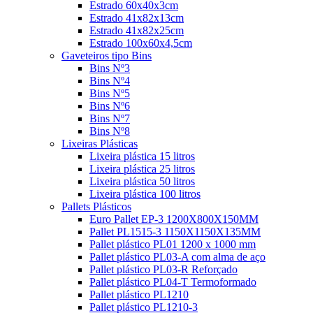
Estrado 60x40x3cm
Estrado 41x82x13cm
Estrado 41x82x25cm
Estrado 100x60x4,5cm
Gaveteiros tipo Bins
Bins Nº3
Bins Nº4
Bins Nº5
Bins Nº6
Bins Nº7
Bins Nº8
Lixeiras Plásticas
Lixeira plástica 15 litros
Lixeira plástica 25 litros
Lixeira plástica 50 litros
Lixeira plástica 100 litros
Pallets Plásticos
Euro Pallet EP-3 1200X800X150MM
Pallet PL1515-3 1150X1150X135MM
Pallet plástico PL01 1200 x 1000 mm
Pallet plástico PL03-A com alma de aço
Pallet plástico PL03-R Reforçado
Pallet plástico PL04-T Termoformado
Pallet plástico PL1210
Pallet plástico PL1210-3