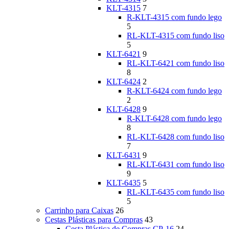
KLT-4315
7
R-KLT-4315 com fundo lego
5
RL-KLT-4315 com fundo liso
5
KLT-6421
9
RL-KLT-6421 com fundo liso
8
KLT-6424
2
R-KLT-6424 com fundo lego
2
KLT-6428
9
R-KLT-6428 com fundo lego
8
RL-KLT-6428 com fundo liso
7
KLT-6431
9
RL-KLT-6431 com fundo liso
9
KLT-6435
5
RL-KLT-6435 com fundo liso
5
Carrinho para Caixas
26
Cestas Plásticas para Compras
43
Cesta Plástica de Compras CP-16
24