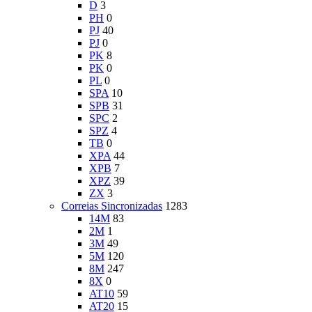
D
3
PH
0
PJ
40
PJ
0
PK
8
PK
0
PL
0
SPA
10
SPB
31
SPC
2
SPZ
4
TB
0
XPA
44
XPB
7
XPZ
39
ZX
3
Correias Sincronizadas
1283
14M
83
2M
1
3M
49
5M
120
8M
247
8X
0
AT10
59
AT20
15