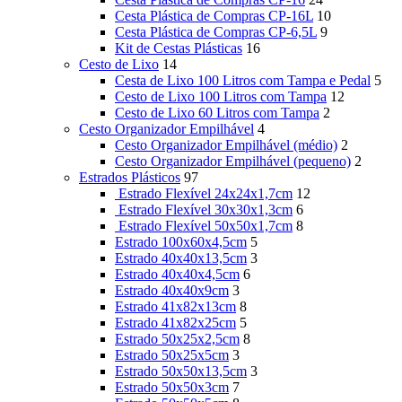
Cesta Plástica de Compras CP-16L
10
Cesta Plástica de Compras CP-6,5L
9
Kit de Cestas Plásticas
16
Cesto de Lixo
14
Cesta de Lixo 100 Litros com Tampa e Pedal
5
Cesto de Lixo 100 Litros com Tampa
12
Cesto de Lixo 60 Litros com Tampa
2
Cesto Organizador Empilhável
4
Cesto Organizador Empilhável (médio)
2
Cesto Organizador Empilhável (pequeno)
2
Estrados Plásticos
97
Estrado Flexível 24x24x1,7cm
12
Estrado Flexível 30x30x1,3cm
6
Estrado Flexível 50x50x1,7cm
8
Estrado 100x60x4,5cm
5
Estrado 40x40x13,5cm
3
Estrado 40x40x4,5cm
6
Estrado 40x40x9cm
3
Estrado 41x82x13cm
8
Estrado 41x82x25cm
5
Estrado 50x25x2,5cm
8
Estrado 50x25x5cm
3
Estrado 50x50x13,5cm
3
Estrado 50x50x3cm
7