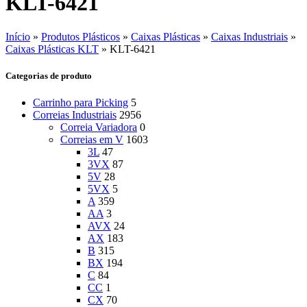
KLT-6421
Início
»
Produtos Plásticos
»
Caixas Plásticas
»
Caixas Industriais
»
Caixas Plásticas KLT
»
KLT-6421
Categorias de produto
Carrinho para Picking
5
Correias Industriais
2956
Correia Variadora
0
Correias em V
1603
3L
47
3VX
87
5V
28
5VX
5
A
359
AA
3
AVX
24
AX
183
B
315
BX
194
C
84
CC
1
CX
70