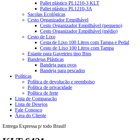
Pallet plástico PL1210-3 KLT
Pallet plástico PL1210-3A
Sacolas Ecológicas
Cesto Organizador Empilhável
Cesto Organizador Empilhável (pequeno)
Cesto Organizador Empilhável (médio)
Cesto de Lixo
Cesta de Lixo 100 Litros com Tampa e Pedal
Cesto de Lixo 100 Litros com Tampa
Estante para Gaveteiro tipo Bins
Bandejas Plásticas
Bandeja para ovos
Bandeja para pescados
Políticas
Política de devolução e reembolso
Política de privacidade
Política de frete
Lista de Comparação
Lista de Desejos
Fale Conosco
Área do Cliente
Entrega Expressa p/ todo Brasil!