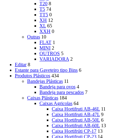
T20
8
T5
74
TT5
0
XH
12
XL
65
XXH
0
Outras
10
FLAT
1
MINI
2
OUTROS
5
VARIADORA
2
Editar
8
Estante para Gaveteiro tipo Bins
6
Produtos Plásticos
434
Bandejas Plásticas
11
Bandeja para ovos
4
Bandeja para pescados
7
Caixas Plásticas
184
Caixas Agricolas
64
Caixa Hortifruti AB-46L
11
Caixa Hortifruti AB-47L
9
Caixa Hortifruti AB-50L
6
Caixa Hortifruti AB-60L
13
Caixa Hortifrúti CP-17
13
Caixa Hortifruti CP-23
14