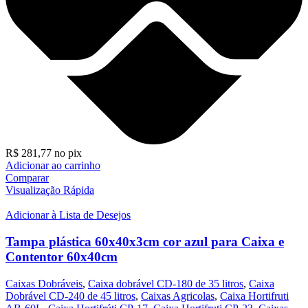
R$
281,77
no pix
Adicionar ao carrinho
Comparar
Visualização Rápida
Adicionar à Lista de Desejos
Tampa plástica 60x40x3cm cor azul para Caixa e
Contentor 60x40cm
Caixas Dobráveis
,
Caixa dobrável CD-180 de 35 litros
,
Caixa
Dobrável CD-240 de 45 litros
,
Caixas Agricolas
,
Caixa Hortifruti