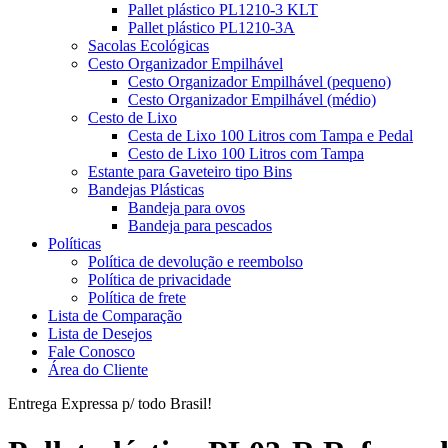
Pallet plástico PL1210-3 KLT
Pallet plástico PL1210-3A
Sacolas Ecológicas
Cesto Organizador Empilhável
Cesto Organizador Empilhável (pequeno)
Cesto Organizador Empilhável (médio)
Cesto de Lixo
Cesta de Lixo 100 Litros com Tampa e Pedal
Cesto de Lixo 100 Litros com Tampa
Estante para Gaveteiro tipo Bins
Bandejas Plásticas
Bandeja para ovos
Bandeja para pescados
Políticas
Política de devolução e reembolso
Política de privacidade
Política de frete
Lista de Comparação
Lista de Desejos
Fale Conosco
Área do Cliente
Entrega Expressa p/ todo Brasil!