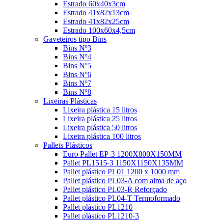
Estrado 60x40x3cm
Estrado 41x82x13cm
Estrado 41x82x25cm
Estrado 100x60x4,5cm
Gaveteiros tipo Bins
Bins Nº3
Bins Nº4
Bins Nº5
Bins Nº6
Bins Nº7
Bins Nº8
Lixeiras Plásticas
Lixeira plástica 15 litros
Lixeira plástica 25 litros
Lixeira plástica 50 litros
Lixeira plástica 100 litros
Pallets Plásticos
Euro Pallet EP-3 1200X800X150MM
Pallet PL1515-3 1150X1150X135MM
Pallet plástico PL01 1200 x 1000 mm
Pallet plástico PL03-A com alma de aço
Pallet plástico PL03-R Reforçado
Pallet plástico PL04-T Termoformado
Pallet plástico PL1210
Pallet plástico PL1210-3