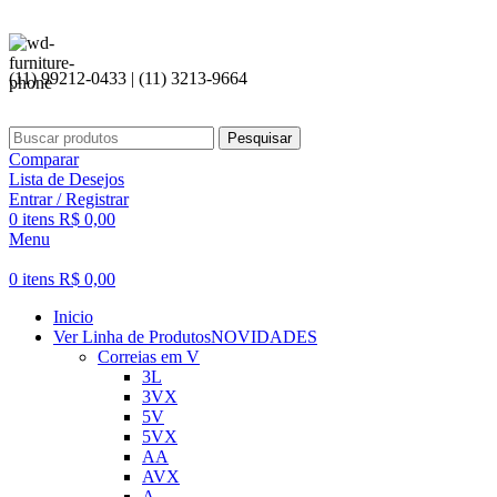
(11) 99212-0433 | (11) 3213-9664
Pesquisar
Comparar
Lista de Desejos
Entrar / Registrar
0
itens
R$
0,00
Menu
0
itens
R$
0,00
Inicio
Ver Linha de Produtos
NOVIDADES
Correias em V
3L
3VX
5V
5VX
AA
AVX
A