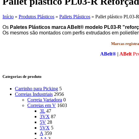
Pallet plástico PL03-R Reforça
Início
»
Produtos Plásticos
»
Pallets Plásticos
»
Pallet plástico PL03-
Os
Paletes Plásticos marca ABelt® modelo PL03-R "refor
Os mesmos são montados com perfis extrudados em polietilen
Marcas registra
ABelt®
|
ABelt
Pr
Categorias de produto
Carrinho para Picking
5
Correias Industriais
2956
Correia Variadora
0
Correias em V
1603
3L
47
3VX
87
5V
28
5VX
5
A
359
AA
3