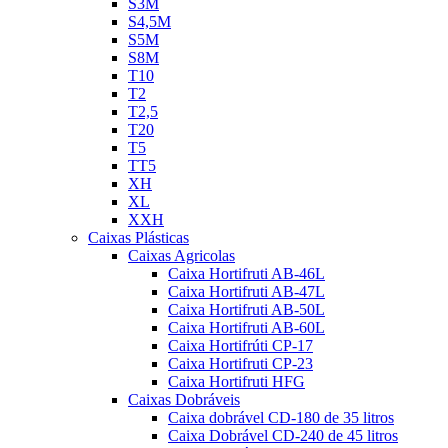
S3M
S4,5M
S5M
S8M
T10
T2
T2,5
T20
T5
TT5
XH
XL
XXH
Caixas Plásticas
Caixas Agricolas
Caixa Hortifruti AB-46L
Caixa Hortifruti AB-47L
Caixa Hortifruti AB-50L
Caixa Hortifruti AB-60L
Caixa Hortifrúti CP-17
Caixa Hortifruti CP-23
Caixa Hortifruti HFG
Caixas Dobráveis
Caixa dobrável CD-180 de 35 litros
Caixa Dobrável CD-240 de 45 litros