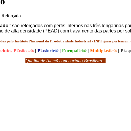
do
R Reforçado
çado"
são reforçados com perfis internos nas três longarinas p
o de alta densidade (PEAD) com travamento das partes por sol
das pelo Instituto Nacional da Produtividade Industrial - INPI quais pertencem
odutos Plásticos®
|
Plas
forte®
|
Euro
pallet®
|
Multi
plastic®
|
Piso
p
Qualidade Alemã com carinho Brasileiro...