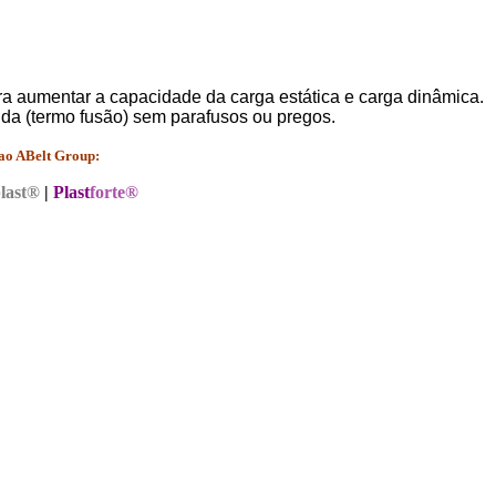
ara aumentar a capacidade da carga estática e carga dinâmica.
da (termo fusão) sem parafusos ou pregos.
 ao ABelt Group:
last®
|
Plast
forte®