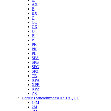
AX
B
BX
C
CC
CX
D
PJ
PJ
PK
PK
PL
SPA
SPB
SPC
SPZ
TB
XPA
XPB
XPZ
ZX
Correias Sincronizadas
DESTAQUE
14M
2M