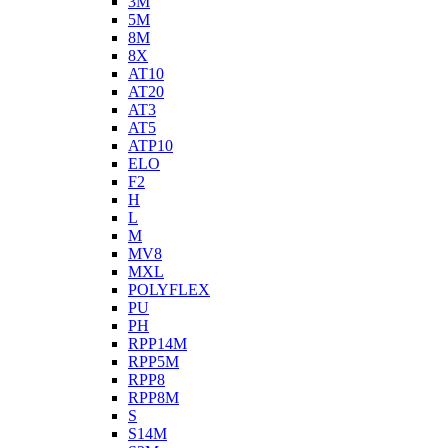
3M
5M
8M
8X
AT10
AT20
AT3
AT5
ATP10
ELO
F2
H
L
M
MV8
MXL
POLYFLEX
PU
PH
RPP14M
RPP5M
RPP8
RPP8M
S
S14M