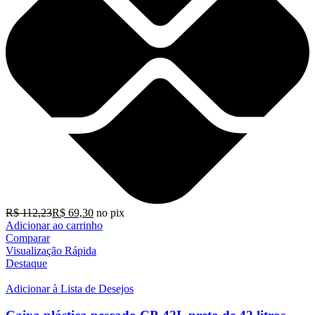
R$
112,23
R$
69,30
no pix
Adicionar ao carrinho
Comparar
Visualização Rápida
Destaque
Adicionar à Lista de Desejos