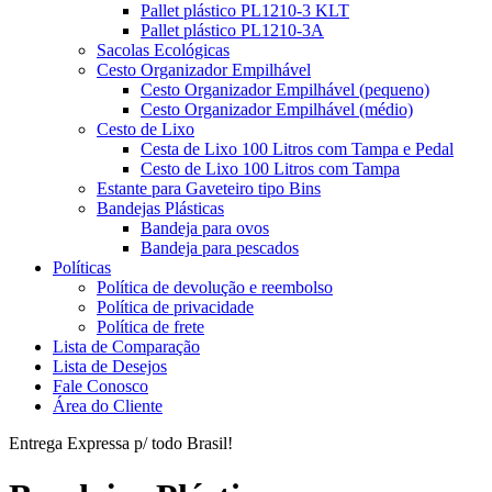
Pallet plástico PL1210-3 KLT
Pallet plástico PL1210-3A
Sacolas Ecológicas
Cesto Organizador Empilhável
Cesto Organizador Empilhável (pequeno)
Cesto Organizador Empilhável (médio)
Cesto de Lixo
Cesta de Lixo 100 Litros com Tampa e Pedal
Cesto de Lixo 100 Litros com Tampa
Estante para Gaveteiro tipo Bins
Bandejas Plásticas
Bandeja para ovos
Bandeja para pescados
Políticas
Política de devolução e reembolso
Política de privacidade
Política de frete
Lista de Comparação
Lista de Desejos
Fale Conosco
Área do Cliente
Entrega Expressa p/ todo Brasil!