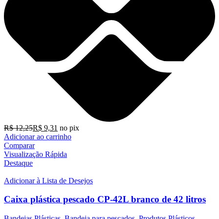
R$
12,25
R$
9,31
no pix
Adicionar ao carrinho
Comparar
Visualização Rápida
Destaque
Adicionar à Lista de Desejos
Caixa plástica pescado CP-42L branco de 42 litros
Bandejas Plásticas
,
Bandeja para pescados
,
Produtos Plásticos
,