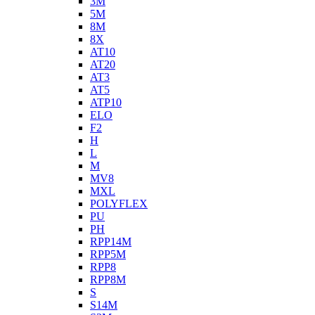
3M
5M
8M
8X
AT10
AT20
AT3
AT5
ATP10
ELO
F2
H
L
M
MV8
MXL
POLYFLEX
PU
PH
RPP14M
RPP5M
RPP8
RPP8M
S
S14M