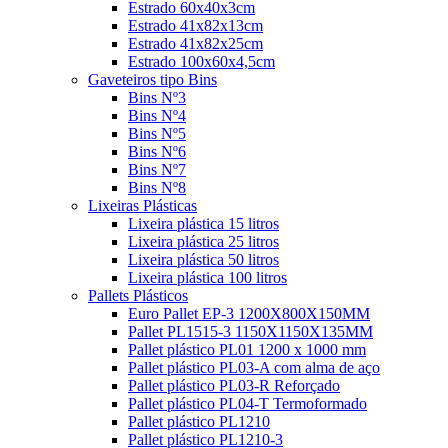
Estrado 60x40x3cm
Estrado 41x82x13cm
Estrado 41x82x25cm
Estrado 100x60x4,5cm
Gaveteiros tipo Bins
Bins Nº3
Bins Nº4
Bins Nº5
Bins Nº6
Bins Nº7
Bins Nº8
Lixeiras Plásticas
Lixeira plástica 15 litros
Lixeira plástica 25 litros
Lixeira plástica 50 litros
Lixeira plástica 100 litros
Pallets Plásticos
Euro Pallet EP-3 1200X800X150MM
Pallet PL1515-3 1150X1150X135MM
Pallet plástico PL01 1200 x 1000 mm
Pallet plástico PL03-A com alma de aço
Pallet plástico PL03-R Reforçado
Pallet plástico PL04-T Termoformado
Pallet plástico PL1210
Pallet plástico PL1210-3