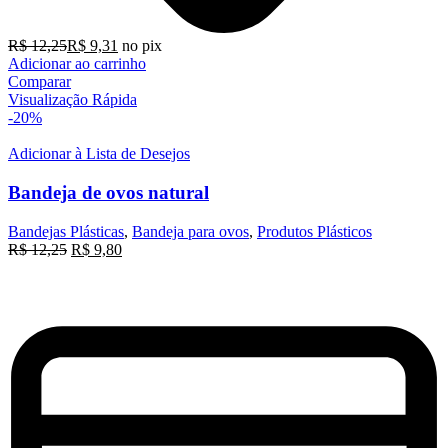
R$
12,25
R$
9,31
no pix
Adicionar ao carrinho
Comparar
Visualização Rápida
-20%
Adicionar à Lista de Desejos
Bandeja de ovos natural
Bandejas Plásticas
,
Bandeja para ovos
,
Produtos Plásticos
O
O
R$
12,25
R$
9,80
preço
preço
original
atual
era:
é:
R$ 12,25.
R$ 9,80.