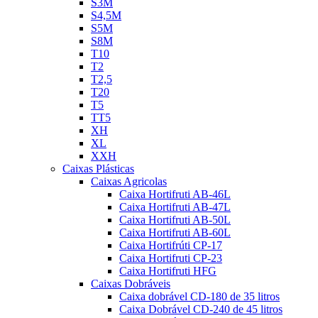
S3M
S4,5M
S5M
S8M
T10
T2
T2,5
T20
T5
TT5
XH
XL
XXH
Caixas Plásticas
Caixas Agricolas
Caixa Hortifruti AB-46L
Caixa Hortifruti AB-47L
Caixa Hortifruti AB-50L
Caixa Hortifruti AB-60L
Caixa Hortifrúti CP-17
Caixa Hortifruti CP-23
Caixa Hortifruti HFG
Caixas Dobráveis
Caixa dobrável CD-180 de 35 litros
Caixa Dobrável CD-240 de 45 litros