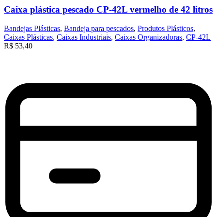
Caixa plástica pescado CP-42L vermelho de 42 litros
Bandejas Plásticas
,
Bandeja para pescados
,
Produtos Plásticos
,
Caixas Plásticas
,
Caixas Industriais
,
Caixas Organizadoras
,
CP-42L
R$
53,40