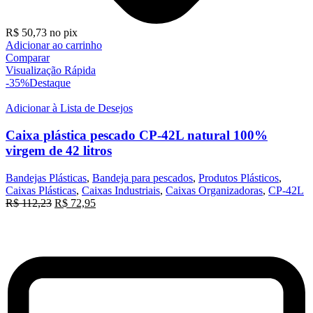
R$
50,73
no pix
Adicionar ao carrinho
Comparar
Visualização Rápida
-35%
Destaque
Adicionar à Lista de Desejos
Caixa plástica pescado CP-42L natural 100%
virgem de 42 litros
Bandejas Plásticas
,
Bandeja para pescados
,
Produtos Plásticos
,
Caixas Plásticas
,
Caixas Industriais
,
Caixas Organizadoras
,
CP-42L
O
O
R$
112,23
R$
72,95
preço
preço
original
atual
era:
é:
R$ 112,23.
R$ 72,95.