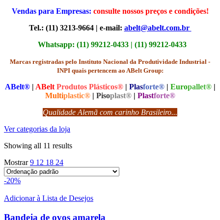
Vendas para Empresas:
consulte nossos preços e condições!
Tel.: (11) 3213-9664 | e-mail:
abelt@abelt.com.br
Whatsapp: (11) 99212-0433 | (11) 99212-0433
Marcas registradas pelo Instituto Nacional da Produtividade Industrial -
INPI quais pertencem ao ABelt Group:
ABelt®
|
ABelt
Produtos Plásticos®
|
Plas
forte®
|
Euro
pallet®
|
Multi
plastic®
|
Piso
plast®
|
Plast
forte®
Qualidade Alemã com carinho Brasileiro...
Ver categorias da loja
Showing all 11 results
Mostrar
9
12
18
24
-20%
Adicionar à Lista de Desejos
Bandeja de ovos amarela