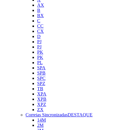
AX
B
BX
C
CC
CX
D
PJ
PJ
PK
PK
PL
SPA
SPB
SPC
SPZ
TB
XPA
XPB
XPZ
ZX
Correias Sincronizadas
DESTAQUE
14M
2M