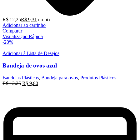
R$
12,25
R$
9,31
no pix
Adicionar ao carrinho
Comparar
Visualização Rápida
-20%
Adicionar à Lista de Desejos
Bandeja de ovos azul
Bandejas Plásticas
,
Bandeja para ovos
,
Produtos Plásticos
O
O
R$
12,25
R$
9,80
preço
preço
original
atual
era:
é:
R$ 12,25.
R$ 9,80.