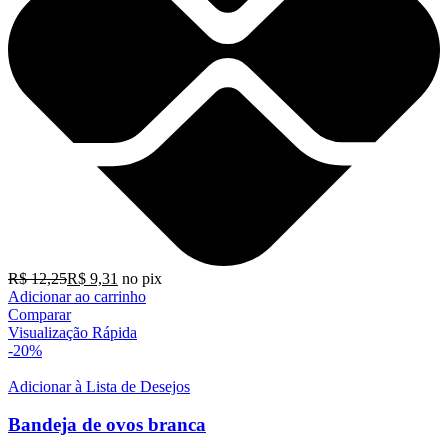
R$
12,25
R$
9,31
no pix
Adicionar ao carrinho
Comparar
Visualização Rápida
-20%
Adicionar à Lista de Desejos
Bandeja de ovos branca