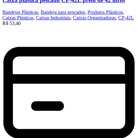
Caixa plástica pescado CP-42L preto de 42 litros
Bandejas Plásticas
,
Bandeja para pescados
,
Produtos Plásticos
,
Caixas Plásticas
,
Caixas Industriais
,
Caixas Organizadoras
,
CP-42L
R$
53,40