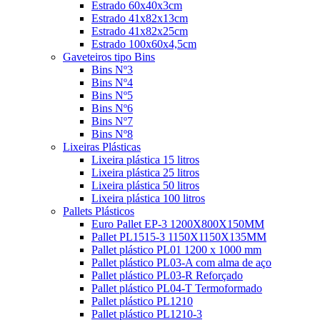
Estrado 60x40x3cm
Estrado 41x82x13cm
Estrado 41x82x25cm
Estrado 100x60x4,5cm
Gaveteiros tipo Bins
Bins Nº3
Bins Nº4
Bins Nº5
Bins Nº6
Bins Nº7
Bins Nº8
Lixeiras Plásticas
Lixeira plástica 15 litros
Lixeira plástica 25 litros
Lixeira plástica 50 litros
Lixeira plástica 100 litros
Pallets Plásticos
Euro Pallet EP-3 1200X800X150MM
Pallet PL1515-3 1150X1150X135MM
Pallet plástico PL01 1200 x 1000 mm
Pallet plástico PL03-A com alma de aço
Pallet plástico PL03-R Reforçado
Pallet plástico PL04-T Termoformado
Pallet plástico PL1210
Pallet plástico PL1210-3