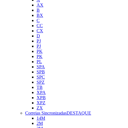
AX
B
BX
C
CC
CX
D
PJ
PJ
PK
PK
PL
SPA
SPB
SPC
SPZ
TB
XPA
XPB
XPZ
ZX
Correias Sincronizadas
DESTAQUE
14M
2M