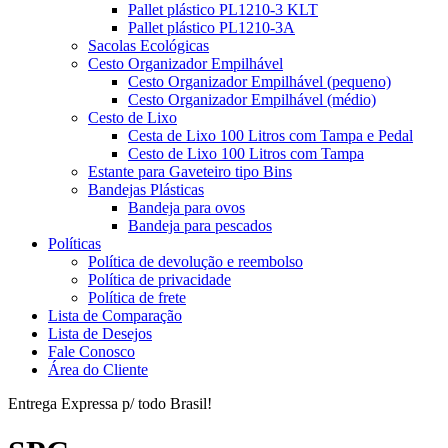
Pallet plástico PL1210-3 KLT
Pallet plástico PL1210-3A
Sacolas Ecológicas
Cesto Organizador Empilhável
Cesto Organizador Empilhável (pequeno)
Cesto Organizador Empilhável (médio)
Cesto de Lixo
Cesta de Lixo 100 Litros com Tampa e Pedal
Cesto de Lixo 100 Litros com Tampa
Estante para Gaveteiro tipo Bins
Bandejas Plásticas
Bandeja para ovos
Bandeja para pescados
Políticas
Política de devolução e reembolso
Política de privacidade
Política de frete
Lista de Comparação
Lista de Desejos
Fale Conosco
Área do Cliente
Entrega Expressa p/ todo Brasil!