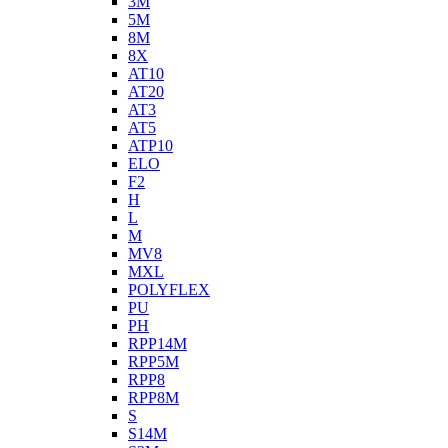
3M
5M
8M
8X
AT10
AT20
AT3
AT5
ATP10
ELO
F2
H
L
M
MV8
MXL
POLYFLEX
PU
PH
RPP14M
RPP5M
RPP8
RPP8M
S
S14M