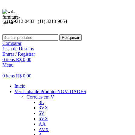
(11) 99212-0433 | (11) 3213-9664
Pesquisar
Comparar
Lista de Desejos
Entrar / Registrar
0
itens
R$
0,00
Menu
0
itens
R$
0,00
Inicio
Ver Linha de Produtos
NOVIDADES
Correias em V
3L
3VX
5V
5VX
AA
AVX
A