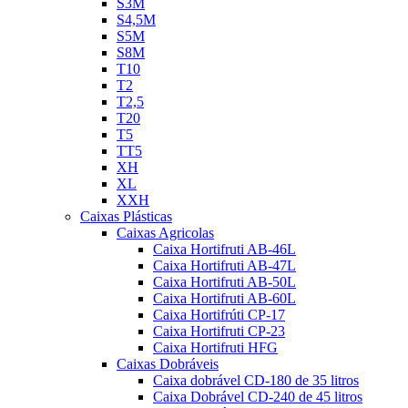
S3M
S4,5M
S5M
S8M
T10
T2
T2,5
T20
T5
TT5
XH
XL
XXH
Caixas Plásticas
Caixas Agricolas
Caixa Hortifruti AB-46L
Caixa Hortifruti AB-47L
Caixa Hortifruti AB-50L
Caixa Hortifruti AB-60L
Caixa Hortifrúti CP-17
Caixa Hortifruti CP-23
Caixa Hortifruti HFG
Caixas Dobráveis
Caixa dobrável CD-180 de 35 litros
Caixa Dobrável CD-240 de 45 litros