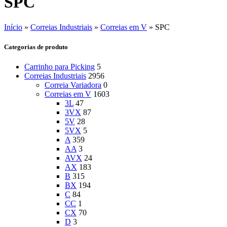
SPC
Início
»
Correias Industriais
»
Correias em V
»
SPC
Categorias de produto
Carrinho para Picking
5
Correias Industriais
2956
Correia Variadora
0
Correias em V
1603
3L
47
3VX
87
5V
28
5VX
5
A
359
AA
3
AVX
24
AX
183
B
315
BX
194
C
84
CC
1
CX
70
D
3