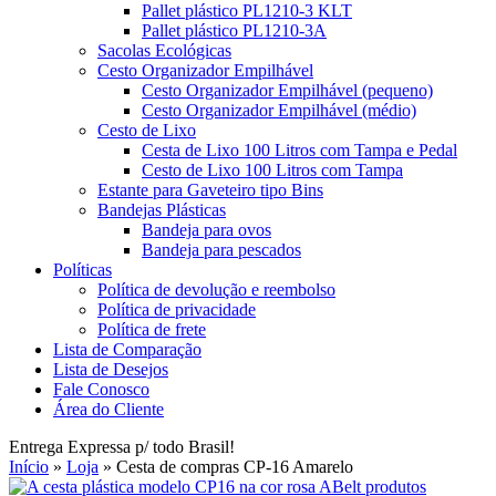
Pallet plástico PL1210-3 KLT
Pallet plástico PL1210-3A
Sacolas Ecológicas
Cesto Organizador Empilhável
Cesto Organizador Empilhável (pequeno)
Cesto Organizador Empilhável (médio)
Cesto de Lixo
Cesta de Lixo 100 Litros com Tampa e Pedal
Cesto de Lixo 100 Litros com Tampa
Estante para Gaveteiro tipo Bins
Bandejas Plásticas
Bandeja para ovos
Bandeja para pescados
Políticas
Política de devolução e reembolso
Política de privacidade
Política de frete
Lista de Comparação
Lista de Desejos
Fale Conosco
Área do Cliente
Entrega Expressa p/ todo Brasil!
Início
»
Loja
»
Cesta de compras CP-16 Amarelo