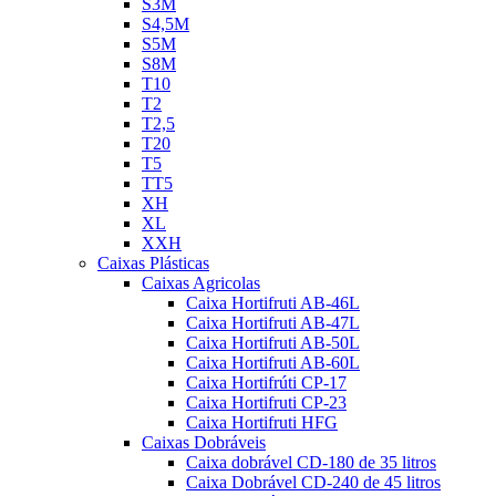
S3M
S4,5M
S5M
S8M
T10
T2
T2,5
T20
T5
TT5
XH
XL
XXH
Caixas Plásticas
Caixas Agricolas
Caixa Hortifruti AB-46L
Caixa Hortifruti AB-47L
Caixa Hortifruti AB-50L
Caixa Hortifruti AB-60L
Caixa Hortifrúti CP-17
Caixa Hortifruti CP-23
Caixa Hortifruti HFG
Caixas Dobráveis
Caixa dobrável CD-180 de 35 litros
Caixa Dobrável CD-240 de 45 litros