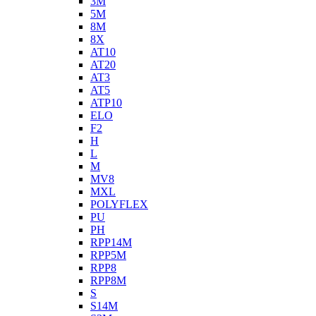
3M
5M
8M
8X
AT10
AT20
AT3
AT5
ATP10
ELO
F2
H
L
M
MV8
MXL
POLYFLEX
PU
PH
RPP14M
RPP5M
RPP8
RPP8M
S
S14M