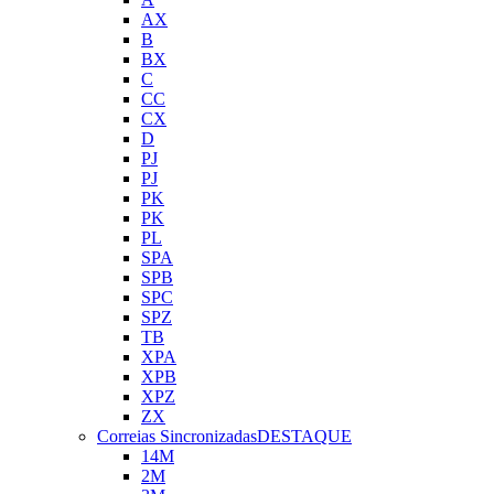
AX
B
BX
C
CC
CX
D
PJ
PJ
PK
PK
PL
SPA
SPB
SPC
SPZ
TB
XPA
XPB
XPZ
ZX
Correias Sincronizadas
DESTAQUE
14M
2M