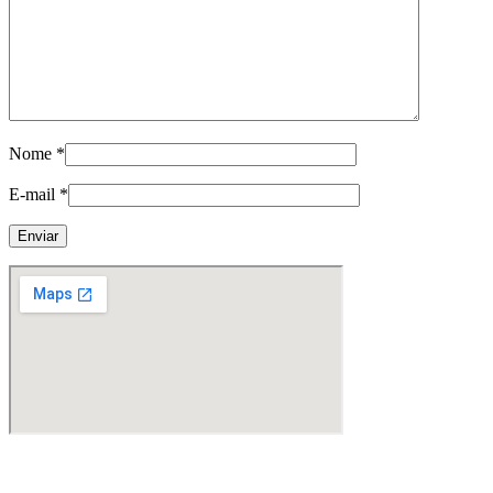
Nome
*
E-mail
*
Fabricante de Produtos Plásticos com atendimento em abrangência