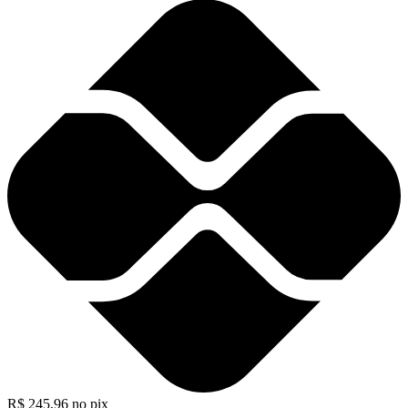
R$
245,96
no pix