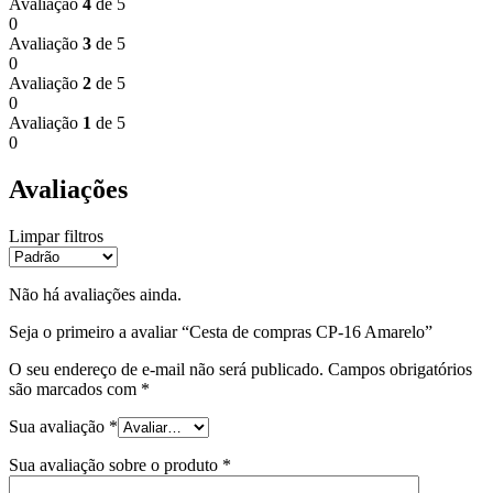
Avaliação
4
de 5
0
Avaliação
3
de 5
0
Avaliação
2
de 5
0
Avaliação
1
de 5
0
Avaliações
Limpar filtros
Não há avaliações ainda.
Seja o primeiro a avaliar “Cesta de compras CP-16 Amarelo”
O seu endereço de e-mail não será publicado.
Campos obrigatórios
são marcados com
*
Sua avaliação
*
Sua avaliação sobre o produto
*