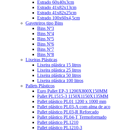
Estrado 60x40x3cm
Estrado 41x82x13cm
Estrado 41x82x25cm
Estrado 100x60x4,5cm
Gaveteiros tipo Bins
Bins Nº3
Bins Nº4
Bins Nº5
Bins Nº6
Bins Nº7
Bins Nº8
Lixeiras Plásticas
Lixeira plástica 15 litros
Lixeira plástica 25 litros
Lixeira plástica 50 litros
Lixeira plástica 100 litros
Pallets Plásticos
Euro Pallet EP-3 1200X800X150MM
Pallet PL1515-3 1150X1150X135MM
Pallet plástico PL01 1200 x 1000 mm
Pallet plástico PL03-A com alma de aço
Pallet plástico PL03-R Reforçado
Pallet plástico PL04-T Termoformado
Pallet plástico PL1210
Pallet plástico PL1210-3