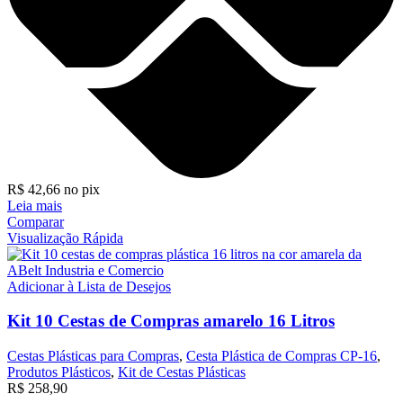
R$
42,66
no pix
Leia mais
Comparar
Visualização Rápida
Adicionar à Lista de Desejos
Kit 10 Cestas de Compras amarelo 16 Litros
Cestas Plásticas para Compras
,
Cesta Plástica de Compras CP-16
,
Produtos Plásticos
,
Kit de Cestas Plásticas
R$
258,90