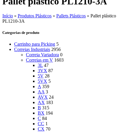
Pallet plástico PL1210-3A
Início
»
Produtos Plásticos
»
Pallets Plásticos
»
Pallet plástico
PL1210-3A
Categorias de produto
Carrinho para Picking
5
Correias Industriais
2956
Correia Variadora
0
Correias em V
1603
3L
47
3VX
87
5V
28
5VX
5
A
359
AA
3
AVX
24
AX
183
B
315
BX
194
C
84
CC
1
CX
70