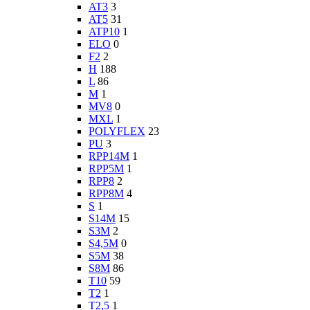
AT3
3
AT5
31
ATP10
1
ELO
0
F2
2
H
188
L
86
M
1
MV8
0
MXL
1
POLYFLEX
23
PU
3
RPP14M
1
RPP5M
1
RPP8
2
RPP8M
4
S
1
S14M
15
S3M
2
S4,5M
0
S5M
38
S8M
86
T10
59
T2
1
T2,5
1