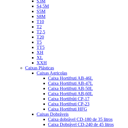
S3M
S4,5M
S5M
S8M
T10
T2
T2,5
T20
T5
TT5
XH
XL
XXH
Caixas Plásticas
Caixas Agricolas
Caixa Hortifruti AB-46L
Caixa Hortifruti AB-47L
Caixa Hortifruti AB-50L
Caixa Hortifruti AB-60L
Caixa Hortifrúti CP-17
Caixa Hortifruti CP-23
Caixa Hortifruti HFG
Caixas Dobráveis
Caixa dobrável CD-180 de 35 litros
Caixa Dobrável CD-240 de 45 litros