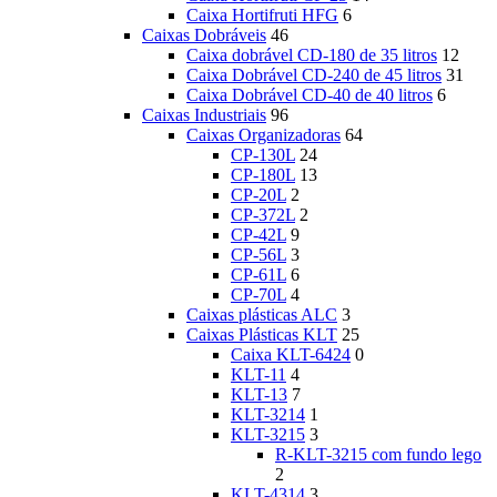
Caixa Hortifruti HFG
6
Caixas Dobráveis
46
Caixa dobrável CD-180 de 35 litros
12
Caixa Dobrável CD-240 de 45 litros
31
Caixa Dobrável CD-40 de 40 litros
6
Caixas Industriais
96
Caixas Organizadoras
64
CP-130L
24
CP-180L
13
CP-20L
2
CP-372L
2
CP-42L
9
CP-56L
3
CP-61L
6
CP-70L
4
Caixas plásticas ALC
3
Caixas Plásticas KLT
25
Caixa KLT-6424
0
KLT-11
4
KLT-13
7
KLT-3214
1
KLT-3215
3
R-KLT-3215 com fundo lego
2
KLT-4314
3