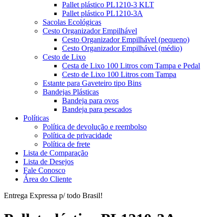
Pallet plástico PL1210-3 KLT
Pallet plástico PL1210-3A
Sacolas Ecológicas
Cesto Organizador Empilhável
Cesto Organizador Empilhável (pequeno)
Cesto Organizador Empilhável (médio)
Cesto de Lixo
Cesta de Lixo 100 Litros com Tampa e Pedal
Cesto de Lixo 100 Litros com Tampa
Estante para Gaveteiro tipo Bins
Bandejas Plásticas
Bandeja para ovos
Bandeja para pescados
Políticas
Política de devolução e reembolso
Política de privacidade
Política de frete
Lista de Comparação
Lista de Desejos
Fale Conosco
Área do Cliente
Entrega Expressa p/ todo Brasil!