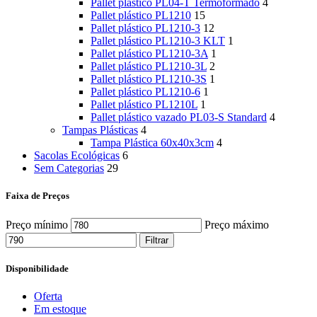
Pallet plástico PL04-T Termoformado
4
Pallet plástico PL1210
15
Pallet plástico PL1210-3
12
Pallet plástico PL1210-3 KLT
1
Pallet plástico PL1210-3A
1
Pallet plástico PL1210-3L
2
Pallet plástico PL1210-3S
1
Pallet plástico PL1210-6
1
Pallet plástico PL1210L
1
Pallet plástico vazado PL03-S Standard
4
Tampas Plásticas
4
Tampa Plástica 60x40x3cm
4
Sacolas Ecológicas
6
Sem Categorias
29
Faixa de Preços
Preço mínimo
Preço máximo
Filtrar
Disponibilidade
Oferta
Em estoque