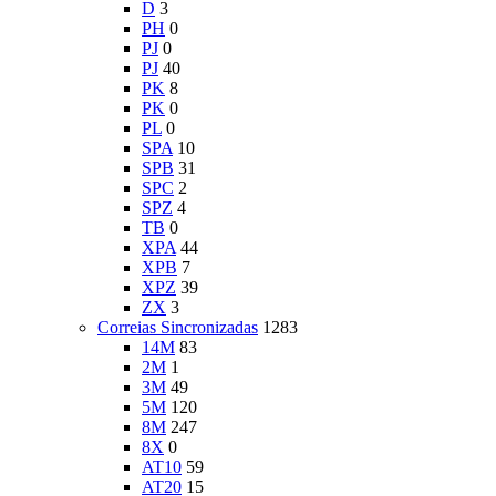
D
3
PH
0
PJ
0
PJ
40
PK
8
PK
0
PL
0
SPA
10
SPB
31
SPC
2
SPZ
4
TB
0
XPA
44
XPB
7
XPZ
39
ZX
3
Correias Sincronizadas
1283
14M
83
2M
1
3M
49
5M
120
8M
247
8X
0
AT10
59
AT20
15