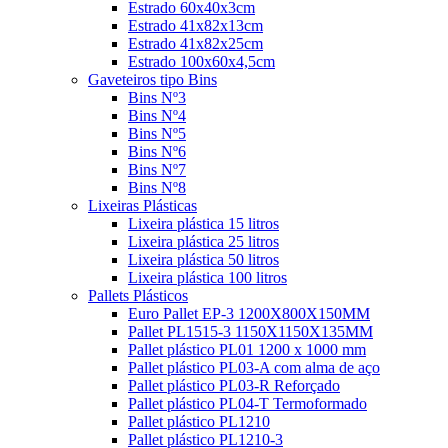
Estrado 60x40x3cm
Estrado 41x82x13cm
Estrado 41x82x25cm
Estrado 100x60x4,5cm
Gaveteiros tipo Bins
Bins Nº3
Bins Nº4
Bins Nº5
Bins Nº6
Bins Nº7
Bins Nº8
Lixeiras Plásticas
Lixeira plástica 15 litros
Lixeira plástica 25 litros
Lixeira plástica 50 litros
Lixeira plástica 100 litros
Pallets Plásticos
Euro Pallet EP-3 1200X800X150MM
Pallet PL1515-3 1150X1150X135MM
Pallet plástico PL01 1200 x 1000 mm
Pallet plástico PL03-A com alma de aço
Pallet plástico PL03-R Reforçado
Pallet plástico PL04-T Termoformado
Pallet plástico PL1210
Pallet plástico PL1210-3