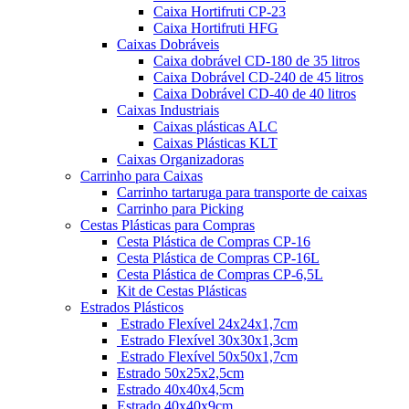
Caixa Hortifruti CP-23
Caixa Hortifruti HFG
Caixas Dobráveis
Caixa dobrável CD-180 de 35 litros
Caixa Dobrável CD-240 de 45 litros
Caixa Dobrável CD-40 de 40 litros
Caixas Industriais
Caixas plásticas ALC
Caixas Plásticas KLT
Caixas Organizadoras
Carrinho para Caixas
Carrinho tartaruga para transporte de caixas
Carrinho para Picking
Cestas Plásticas para Compras
Cesta Plástica de Compras CP-16
Cesta Plástica de Compras CP-16L
Cesta Plástica de Compras CP-6,5L
Kit de Cestas Plásticas
Estrados Plásticos
Estrado Flexível 24x24x1,7cm
Estrado Flexível 30x30x1,3cm
Estrado Flexível 50x50x1,7cm
Estrado 50x25x2,5cm
Estrado 40x40x4,5cm
Estrado 40x40x9cm