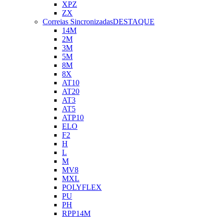
XPZ
ZX
Correias Sincronizadas
DESTAQUE
14M
2M
3M
5M
8M
8X
AT10
AT20
AT3
AT5
ATP10
ELO
F2
H
L
M
MV8
MXL
POLYFLEX
PU
PH
RPP14M