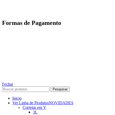
Motoboy, Utilitário ou Caminhão!
(Lalamove, Correios ou 400+ Transportadoras)
Entrega para todo Brasil!
Formas de Pagamento
TODOS OS DIREITOS RESERVADOS – 2022 – 2026
Nós da ABelt Group Company nos reservamos o direito de executar manutenção e
alterações de preços, e bem firmar que as fotos sao meramente ilustrativas, entre em
contato para mais informações!
ABELT GROUP COMPANY
Fechar
Pesquisar
Inicio
Ver Linha de Produtos
NOVIDADES
Correias em V
3L