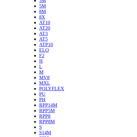
3M
5M
8M
8X
AT10
AT20
AT3
AT5
ATP10
ELO
F2
H
L
M
MV8
MXL
POLYFLEX
PU
PH
RPP14M
RPP5M
RPP8
RPP8M
S
S14M