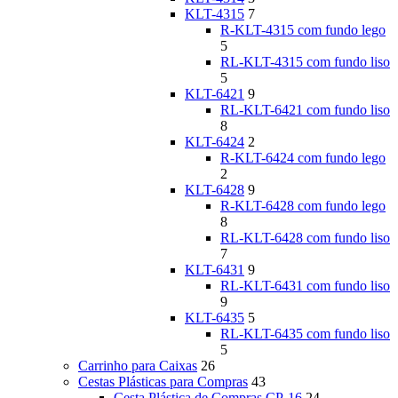
KLT-4315
7
R-KLT-4315 com fundo lego
5
RL-KLT-4315 com fundo liso
5
KLT-6421
9
RL-KLT-6421 com fundo liso
8
KLT-6424
2
R-KLT-6424 com fundo lego
2
KLT-6428
9
R-KLT-6428 com fundo lego
8
RL-KLT-6428 com fundo liso
7
KLT-6431
9
RL-KLT-6431 com fundo liso
9
KLT-6435
5
RL-KLT-6435 com fundo liso
5
Carrinho para Caixas
26
Cestas Plásticas para Compras
43
Cesta Plástica de Compras CP-16
24