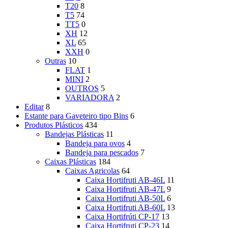
T20
8
T5
74
TT5
0
XH
12
XL
65
XXH
0
Outras
10
FLAT
1
MINI
2
OUTROS
5
VARIADORA
2
Editar
8
Estante para Gaveteiro tipo Bins
6
Produtos Plásticos
434
Bandejas Plásticas
11
Bandeja para ovos
4
Bandeja para pescados
7
Caixas Plásticas
184
Caixas Agricolas
64
Caixa Hortifruti AB-46L
11
Caixa Hortifruti AB-47L
9
Caixa Hortifruti AB-50L
6
Caixa Hortifruti AB-60L
13
Caixa Hortifrúti CP-17
13
Caixa Hortifruti CP-23
14