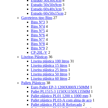
Estrado 50x50x5cm
8
Estrado 50x50x9cm
3
Estrado 60x40x3cm
5
Estrado 60x50x15cm
2
Gaveteiros tipo Bins
27
Bins Nº3
3
Bins Nº4
4
Bins Nº5
4
Bins Nº6
4
Bins Nº7
4
Bins Nº8
4
Bins Nº9
2
CP-20L-V
2
Lixeiras Plásticas
36
Lixeira plástica 100 litros
31
Lixeira plástica 15 litros
1
Lixeira plástica 25 litros
1
Lixeira plástica 50 litros
1
Lixeira plástica 60 litros
2
Pallets Plásticos
38
Euro Pallet EP-3 1200X800X150MM
1
Pallet PL1515-3 1150X1150X135MM
1
Pallet plástico PL01 1200 x 1000 mm
3
Pallet plástico PL03-A com alma de aço
1
Pallet plástico PL03-R Reforçado
2