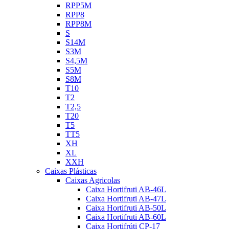
RPP5M
RPP8
RPP8M
S
S14M
S3M
S4,5M
S5M
S8M
T10
T2
T2,5
T20
T5
TT5
XH
XL
XXH
Caixas Plásticas
Caixas Agricolas
Caixa Hortifruti AB-46L
Caixa Hortifruti AB-47L
Caixa Hortifruti AB-50L
Caixa Hortifruti AB-60L
Caixa Hortifrúti CP-17