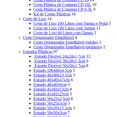
Cesta Plástica de Compras CP-16L
10
Cesta Plástica de Compras CP-6,5L
9
Kit de Cestas Plásticas
16
Cesto de Lixo
14
Cesta de Lixo 100 Litros com Tampa e Pedal
5
Cesto de Lixo 100 Litros com Tampa
12
Cesto de Lixo 60 Litros com Tampa
2
Cesto Organizador Empilhável
4
Cesto Organizador Empilhável (médio)
2
Cesto Organizador Empilhável (pequeno)
2
Estrados Plásticos
97
Estrado Flexível 24x24x1,7cm
12
Estrado Flexível 30x30x1,3cm
6
Estrado Flexível 50x50x1,7cm
8
Estrado 100x60x4,5cm
5
Estrado 40x40x13,5cm
3
Estrado 40x40x4,5cm
6
Estrado 40x40x9cm
3
Estrado 41x82x13cm
8
Estrado 41x82x25cm
5
Estrado 50x25x2,5cm
8
Estrado 50x25x5cm
3
Estrado 50x50x13,5cm
3
Estrado 50x50x3cm
7