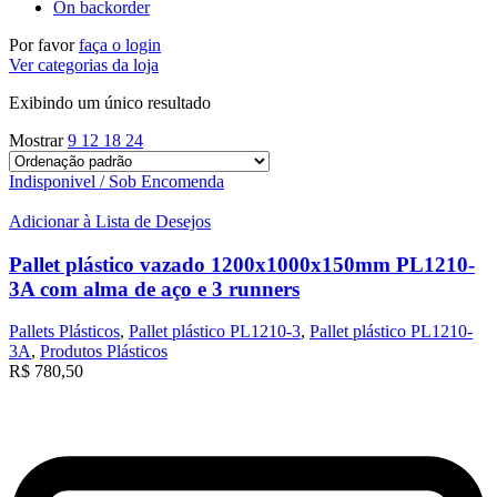
On backorder
Por favor
faça o login
Ver categorias da loja
Exibindo um único resultado
Mostrar
9
12
18
24
Indisponivel / Sob Encomenda
Adicionar à Lista de Desejos
Pallet plástico vazado 1200x1000x150mm PL1210-
3A com alma de aço e 3 runners
Pallets Plásticos
,
Pallet plástico PL1210-3
,
Pallet plástico PL1210-
3A
,
Produtos Plásticos
R$
780,50