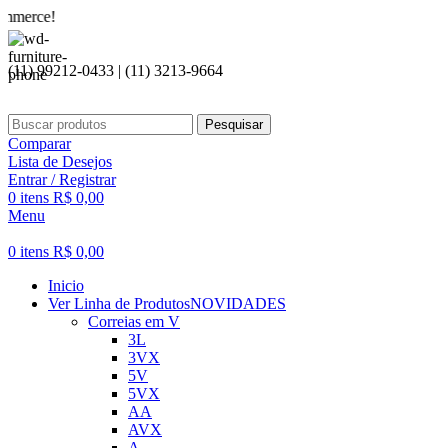
Sej
(11) 99212-0433 | (11) 3213-9664
Pesquisar
Comparar
Lista de Desejos
Entrar / Registrar
0
itens
R$
0,00
Menu
0
itens
R$
0,00
Inicio
Ver Linha de Produtos
NOVIDADES
Correias em V
3L
3VX
5V
5VX
AA
AVX
A