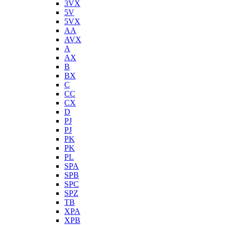
3VX
5V
5VX
AA
AVX
A
AX
B
BX
C
CC
CX
D
PJ
PJ
PK
PK
PL
SPA
SPB
SPC
SPZ
TB
XPA
XPB