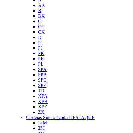
AX
B
BX
C
CC
CX
D
PJ
PJ
PK
PK
PL
SPA
SPB
SPC
SPZ
TB
XPA
XPB
XPZ
ZX
Correias Sincronizadas
DESTAQUE
14M
2M