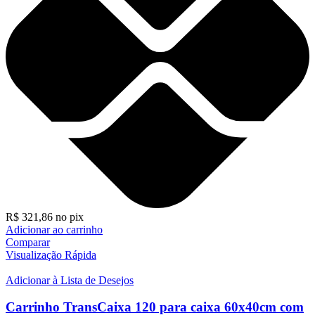
R$
321,86
no pix
Adicionar ao carrinho
Comparar
Visualização Rápida
Adicionar à Lista de Desejos
Carrinho TransCaixa 120 para caixa 60x40cm com