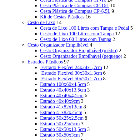
Cesta Plástica de Compras CP-16L
10
Cesta Plástica de Compras CP-6,5L
9
Kit de Cestas Plásticas
16
Cesto de Lixo
14
Cesta de Lixo 100 Litros com Tampa e Pedal
5
Cesto de Lixo 100 Litros com Tampa
12
Cesto de Lixo 60 Litros com Tampa
2
Cesto Organizador Empilhável
4
Cesto Organizador Empilhável (médio)
2
Cesto Organizador Empilhável (pequeno)
2
Estrados Plásticos
97
Estrado Flexível 24x24x1,7cm
12
Estrado Flexível 30x30x1,3cm
6
Estrado Flexível 50x50x1,7cm
8
Estrado 100x60x4,5cm
5
Estrado 40x40x13,5cm
3
Estrado 40x40x4,5cm
6
Estrado 40x40x9cm
3
Estrado 41x82x13cm
8
Estrado 41x82x25cm
5
Estrado 50x25x2,5cm
8
Estrado 50x25x5cm
3
Estrado 50x50x13,5cm
3
Estrado 50x50x3cm
7