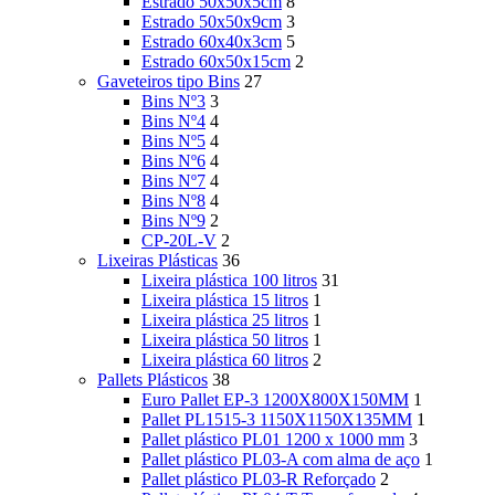
Estrado 50x50x5cm
8
Estrado 50x50x9cm
3
Estrado 60x40x3cm
5
Estrado 60x50x15cm
2
Gaveteiros tipo Bins
27
Bins Nº3
3
Bins Nº4
4
Bins Nº5
4
Bins Nº6
4
Bins Nº7
4
Bins Nº8
4
Bins Nº9
2
CP-20L-V
2
Lixeiras Plásticas
36
Lixeira plástica 100 litros
31
Lixeira plástica 15 litros
1
Lixeira plástica 25 litros
1
Lixeira plástica 50 litros
1
Lixeira plástica 60 litros
2
Pallets Plásticos
38
Euro Pallet EP-3 1200X800X150MM
1
Pallet PL1515-3 1150X1150X135MM
1
Pallet plástico PL01 1200 x 1000 mm
3
Pallet plástico PL03-A com alma de aço
1
Pallet plástico PL03-R Reforçado
2