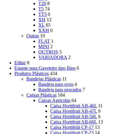
T20
8
T5
74
TT5
0
XH
12
XL
65
XXH
0
Outras
10
FLAT
1
MINI
2
OUTROS
5
VARIADORA
2
Editar
8
Estante para Gaveteiro tipo Bins
6
Produtos Plásticos
434
Bandejas Plásticas
11
Bandeja para ovos
4
Bandeja para pescados
7
Caixas Plásticas
184
Caixas Agricolas
64
Caixa Hortifruti AB-46L
11
Caixa Hortifruti AB-47L
9
Caixa Hortifruti AB-50L
6
Caixa Hortifruti AB-60L
13
Caixa Hortifrúti CP-17
13
Caixa Hortifruti CP-23
14