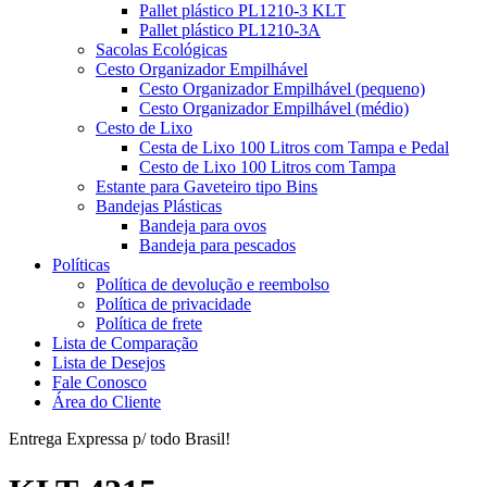
Pallet plástico PL1210-3 KLT
Pallet plástico PL1210-3A
Sacolas Ecológicas
Cesto Organizador Empilhável
Cesto Organizador Empilhável (pequeno)
Cesto Organizador Empilhável (médio)
Cesto de Lixo
Cesta de Lixo 100 Litros com Tampa e Pedal
Cesto de Lixo 100 Litros com Tampa
Estante para Gaveteiro tipo Bins
Bandejas Plásticas
Bandeja para ovos
Bandeja para pescados
Políticas
Política de devolução e reembolso
Política de privacidade
Política de frete
Lista de Comparação
Lista de Desejos
Fale Conosco
Área do Cliente
Entrega Expressa p/ todo Brasil!