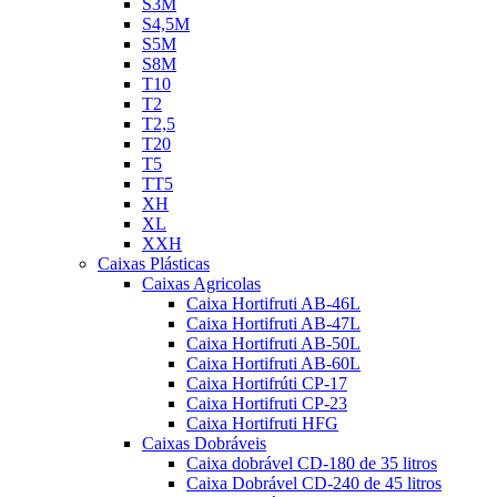
S3M
S4,5M
S5M
S8M
T10
T2
T2,5
T20
T5
TT5
XH
XL
XXH
Caixas Plásticas
Caixas Agricolas
Caixa Hortifruti AB-46L
Caixa Hortifruti AB-47L
Caixa Hortifruti AB-50L
Caixa Hortifruti AB-60L
Caixa Hortifrúti CP-17
Caixa Hortifruti CP-23
Caixa Hortifruti HFG
Caixas Dobráveis
Caixa dobrável CD-180 de 35 litros
Caixa Dobrável CD-240 de 45 litros