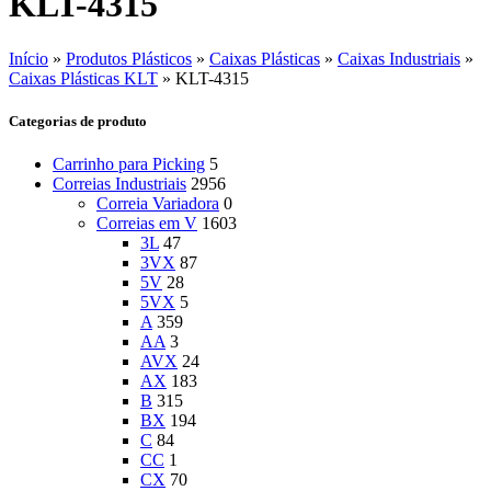
KLT-4315
Início
»
Produtos Plásticos
»
Caixas Plásticas
»
Caixas Industriais
»
Caixas Plásticas KLT
»
KLT-4315
Categorias de produto
Carrinho para Picking
5
Correias Industriais
2956
Correia Variadora
0
Correias em V
1603
3L
47
3VX
87
5V
28
5VX
5
A
359
AA
3
AVX
24
AX
183
B
315
BX
194
C
84
CC
1
CX
70