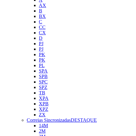
AX
B
BX
C
CC
CX
D
PJ
PJ
PK
PK
PL
SPA
SPB
SPC
SPZ
TB
XPA
XPB
XPZ
ZX
Correias Sincronizadas
DESTAQUE
14M
2M