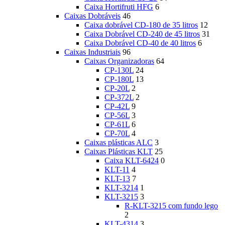
Caixa Hortifruti HFG
6
Caixas Dobráveis
46
Caixa dobrável CD-180 de 35 litros
12
Caixa Dobrável CD-240 de 45 litros
31
Caixa Dobrável CD-40 de 40 litros
6
Caixas Industriais
96
Caixas Organizadoras
64
CP-130L
24
CP-180L
13
CP-20L
2
CP-372L
2
CP-42L
9
CP-56L
3
CP-61L
6
CP-70L
4
Caixas plásticas ALC
3
Caixas Plásticas KLT
25
Caixa KLT-6424
0
KLT-11
4
KLT-13
7
KLT-3214
1
KLT-3215
3
R-KLT-3215 com fundo lego
2
KLT-4314
3