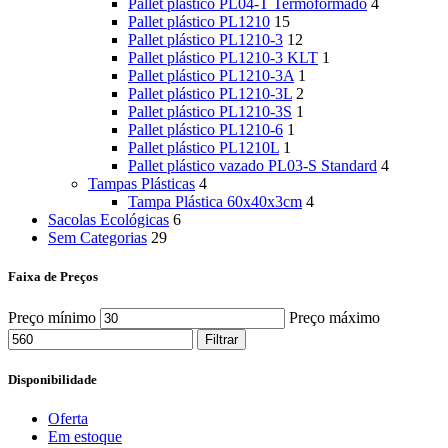
Pallet plástico PL04-T Termoformado
4
Pallet plástico PL1210
15
Pallet plástico PL1210-3
12
Pallet plástico PL1210-3 KLT
1
Pallet plástico PL1210-3A
1
Pallet plástico PL1210-3L
2
Pallet plástico PL1210-3S
1
Pallet plástico PL1210-6
1
Pallet plástico PL1210L
1
Pallet plástico vazado PL03-S Standard
4
Tampas Plásticas
4
Tampa Plástica 60x40x3cm
4
Sacolas Ecológicas
6
Sem Categorias
29
Faixa de Preços
Preço mínimo
Preço máximo
Filtrar
Disponibilidade
Oferta
Em estoque