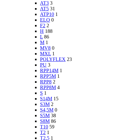
AT3
3
AT5
31
ATP10
1
ELO
0
F2
2
H
188
L
86
M
1
MV8
0
MXL
1
POLYFLEX
23
PU
3
RPP14M
1
RPP5M
1
RPP8
2
RPP8M
4
S
1
S14M
15
S3M
2
S4,5M
0
S5M
38
S8M
86
T10
59
T2
1
T2,5
1