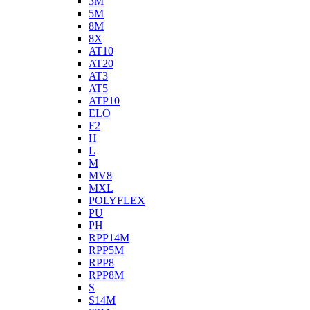
3M
5M
8M
8X
AT10
AT20
AT3
AT5
ATP10
ELO
F2
H
L
M
MV8
MXL
POLYFLEX
PU
PH
RPP14M
RPP5M
RPP8
RPP8M
S
S14M