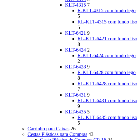
KLT-4315
7
R-KLT-4315 com fundo lego
5
RL-KLT-4315 com fundo liso
5
KLT-6421
9
RL-KLT-6421 com fundo liso
8
KLT-6424
2
R-KLT-6424 com fundo lego
2
KLT-6428
9
R-KLT-6428 com fundo lego
8
RL-KLT-6428 com fundo liso
7
KLT-6431
9
RL-KLT-6431 com fundo liso
9
KLT-6435
5
RL-KLT-6435 com fundo liso
5
Carrinho para Caixas
26
Cestas Plásticas para Compras
43
Cesta Plástica de Compras CP-16
24