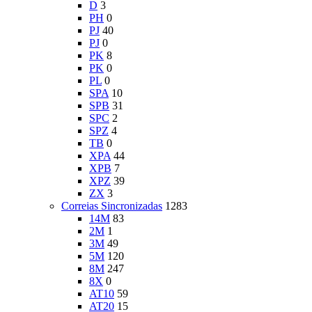
D
3
PH
0
PJ
40
PJ
0
PK
8
PK
0
PL
0
SPA
10
SPB
31
SPC
2
SPZ
4
TB
0
XPA
44
XPB
7
XPZ
39
ZX
3
Correias Sincronizadas
1283
14M
83
2M
1
3M
49
5M
120
8M
247
8X
0
AT10
59
AT20
15