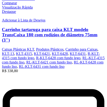
Comparar
Visualização Rápida
Destaque
Adicionar à Lista de Desejos
Carrinho tartaruga para caixa KLT modelo
TransCaixa 180 com rodízios de diâmetro 75mm
(3″)
Caixas Plásticas KLT
,
Produtos Plásticos
,
Carrinho para Caixas
,
KLT-13
,
KLT-4315
,
KLT-6421
,
KLT-6428
,
KLT-6431
,
R-KLT-
4315 com fundo lego
,
R-KLT-6428 com fundo lego
,
RL-KLT-4315
com fundo liso
,
RL-KLT-6421 com fundo liso
,
RL-KLT-6428 com
fundo liso
,
RL-KLT-6431 com fundo liso
R$
338,80