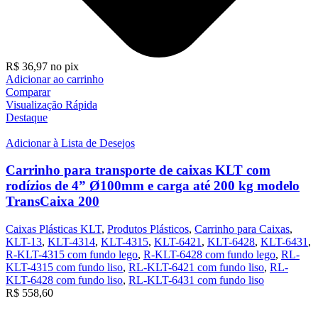
R$
36,97
no pix
Adicionar ao carrinho
Comparar
Visualização Rápida
Destaque
Adicionar à Lista de Desejos
Carrinho para transporte de caixas KLT com
rodízios de 4” Ø100mm e carga até 200 kg modelo
TransCaixa 200
Caixas Plásticas KLT
,
Produtos Plásticos
,
Carrinho para Caixas
,
KLT-13
,
KLT-4314
,
KLT-4315
,
KLT-6421
,
KLT-6428
,
KLT-6431
,
R-KLT-4315 com fundo lego
,
R-KLT-6428 com fundo lego
,
RL-
KLT-4315 com fundo liso
,
RL-KLT-6421 com fundo liso
,
RL-
KLT-6428 com fundo liso
,
RL-KLT-6431 com fundo liso
R$
558,60