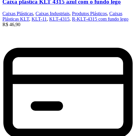
Caixa plástica KLT 4315 azul com o fundo lego
Caixas Plásticas
,
Caixas Industriais
,
Produtos Plásticos
,
Caixas
Plásticas KLT
,
KLT-11
,
KLT-4315
,
R-KLT-4315 com fundo lego
R$
46,90