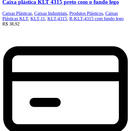
Caixa plástica KLT 4315 preto com o fundo lego
Caixas Plásticas
,
Caixas Industriais
,
Produtos Plásticos
,
Caixas
Plásticas KLT
,
KLT-11
,
KLT-4315
,
R-KLT-4315 com fundo lego
R$
38,92