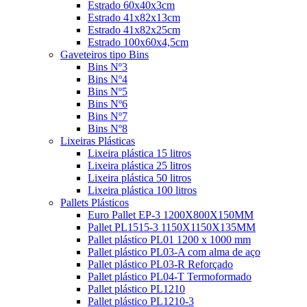
Estrado 60x40x3cm
Estrado 41x82x13cm
Estrado 41x82x25cm
Estrado 100x60x4,5cm
Gaveteiros tipo Bins
Bins Nº3
Bins Nº4
Bins Nº5
Bins Nº6
Bins Nº7
Bins Nº8
Lixeiras Plásticas
Lixeira plástica 15 litros
Lixeira plástica 25 litros
Lixeira plástica 50 litros
Lixeira plástica 100 litros
Pallets Plásticos
Euro Pallet EP-3 1200X800X150MM
Pallet PL1515-3 1150X1150X135MM
Pallet plástico PL01 1200 x 1000 mm
Pallet plástico PL03-A com alma de aço
Pallet plástico PL03-R Reforçado
Pallet plástico PL04-T Termoformado
Pallet plástico PL1210
Pallet plástico PL1210-3