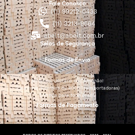
Fale Conosco
(11) 99212-0433
(11) 3213-9664
abelt@abelt.com.br
Selos de Segurança
Formas de Envio
Motoboy, Utilitário ou Caminhão!
(Lalamove, Correios ou 400+ Transportadoras)
Entrega para todo Brasil!
Formas de Pagamento