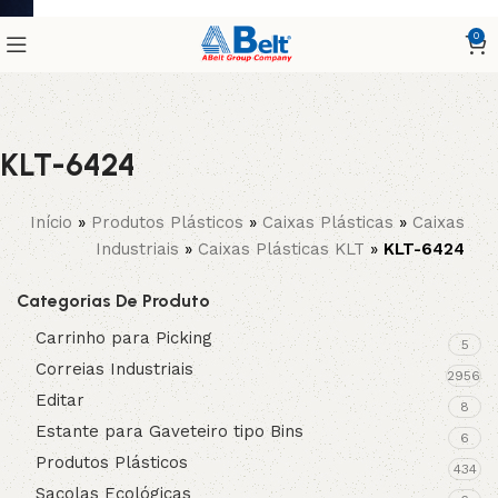
0
KLT-6424
Início
»
Produtos Plásticos
»
Caixas Plásticas
»
Caixas
Industriais
»
Caixas Plásticas KLT
»
KLT-6424
Categorias De Produto
Carrinho para Picking
5
Correias Industriais
2956
Editar
8
Estante para Gaveteiro tipo Bins
6
Produtos Plásticos
434
Sacolas Ecológicas