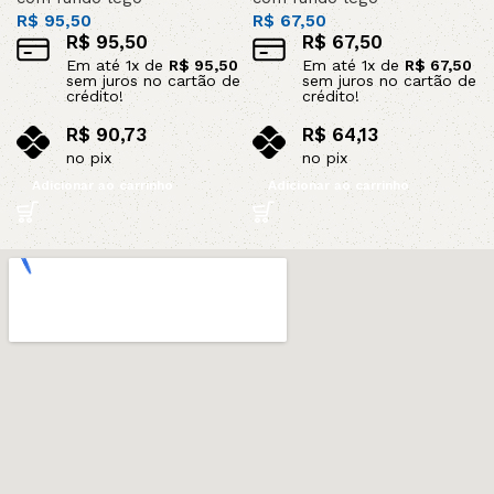
R$
95,50
R$
67,50
R$
95,50
R$
67,50
Em até
1
x de
R$
95,50
Em até
1
x de
R$
67,50
sem juros no cartão de
sem juros no cartão de
crédito!
crédito!
R$
90,73
R$
64,13
no pix
no pix
Adicionar ao carrinho
Adicionar ao carrinho