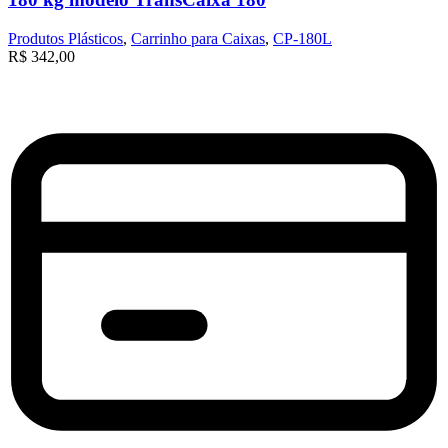
Produtos Plásticos
,
Carrinho para Caixas
,
CP-180L
R$
342,00