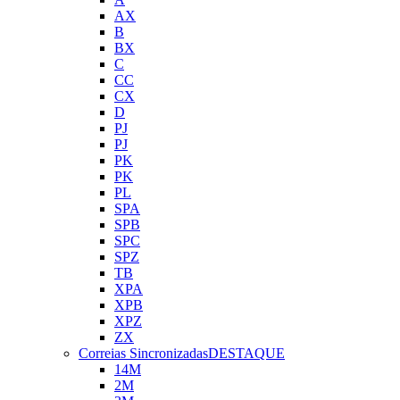
AX
B
BX
C
CC
CX
D
PJ
PJ
PK
PK
PL
SPA
SPB
SPC
SPZ
TB
XPA
XPB
XPZ
ZX
Correias Sincronizadas
DESTAQUE
14M
2M