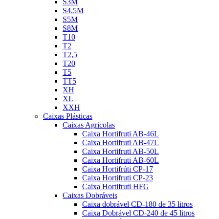
S3M
S4,5M
S5M
S8M
T10
T2
T2,5
T20
T5
TT5
XH
XL
XXH
Caixas Plásticas
Caixas Agricolas
Caixa Hortifruti AB-46L
Caixa Hortifruti AB-47L
Caixa Hortifruti AB-50L
Caixa Hortifruti AB-60L
Caixa Hortifrúti CP-17
Caixa Hortifruti CP-23
Caixa Hortifruti HFG
Caixas Dobráveis
Caixa dobrável CD-180 de 35 litros
Caixa Dobrável CD-240 de 45 litros