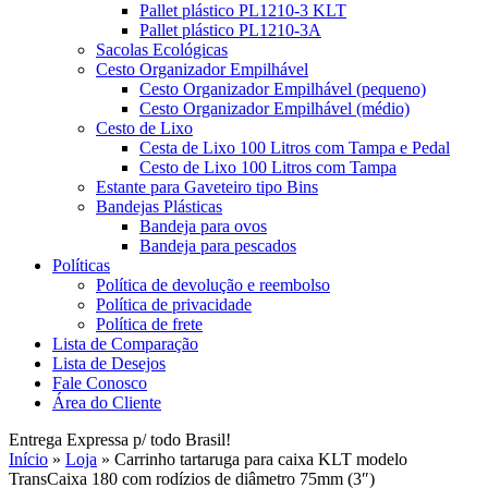
Pallet plástico PL1210-3 KLT
Pallet plástico PL1210-3A
Sacolas Ecológicas
Cesto Organizador Empilhável
Cesto Organizador Empilhável (pequeno)
Cesto Organizador Empilhável (médio)
Cesto de Lixo
Cesta de Lixo 100 Litros com Tampa e Pedal
Cesto de Lixo 100 Litros com Tampa
Estante para Gaveteiro tipo Bins
Bandejas Plásticas
Bandeja para ovos
Bandeja para pescados
Políticas
Política de devolução e reembolso
Política de privacidade
Política de frete
Lista de Comparação
Lista de Desejos
Fale Conosco
Área do Cliente
Entrega Expressa p/ todo Brasil!
Início
»
Loja
»
Carrinho tartaruga para caixa KLT modelo
TransCaixa 180 com rodízios de diâmetro 75mm (3″)