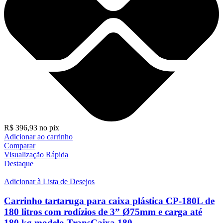
R$
396,93
no pix
Adicionar ao carrinho
Comparar
Visualização Rápida
Destaque
Adicionar à Lista de Desejos
Carrinho tartaruga para caixa plástica CP-180L de
180 litros com rodízios de 3” Ø75mm e carga até
180 kg modelo TransCaixa 180