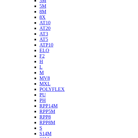
3M
5M
8M
8X
AT10
AT20
AT3
AT5
ATP10
ELO
F2
H
L
M
MV8
MXL
POLYFLEX
PU
PH
RPP14M
RPP5M
RPP8
RPP8M
S
S14M