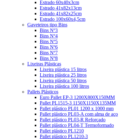
Estrado 60x40x3cm
Estrado 41x82x13cm
Estrado 41x82x25cm
Estrado 100x60x4,5cm
Gaveteiros tipo Bins
Bins Nº3
Bins Nº4
Bins Nº5
Bins Nº6
Bins Nº7
Bins Nº8
Lixeiras Plásticas
Lixeira plástica 15 litros
Lixeira plástica 25 litros
Lixeira plástica 50 litros
Lixeira plástica 100 litros
Pallets Plásticos
Euro Pallet EP-3 1200X800X150MM
Pallet PL1515-3 1150X1150X135MM
Pallet plástico PL01 1200 x 1000 mm
Pallet plástico PL03-A com alma de aço
Pallet plástico PL03-R Reforçado
Pallet plástico PL04-T Termoformado
Pallet plástico PL1210
Pallet plástico PL1210-3