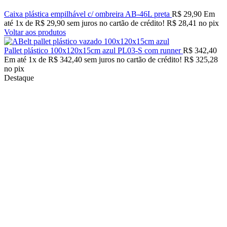
Caixa plástica empilhável c/ ombreira AB-46L preta
R$
29,90
Em
até
1
x de
R$
29,90
sem juros no cartão de crédito!
R$
28,41
no pix
Voltar aos produtos
Pallet plástico 100x120x15cm azul PL03-S com runner
R$
342,40
Em até
1
x de
R$
342,40
sem juros no cartão de crédito!
R$
325,28
no pix
Destaque