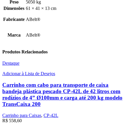
Peso
5050 kg
Dimensões
61 × 41 × 13 cm
Fabricante
ABelt®
Marca
ABelt®
Produtos Relacionados
Destaque
Adicionar à Lista de Desejos
Carrinho com cabo para transporte de caixa
bandeja plástica pescado CP-42L de 42 litros com
rodízios de 4” Ø100mm e carga até 200 kg modelo
TransCaixa 200
Carrinho para Caixas
,
CP-42L
R$
558,60