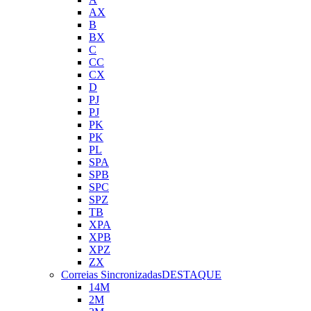
AX
B
BX
C
CC
CX
D
PJ
PJ
PK
PK
PL
SPA
SPB
SPC
SPZ
TB
XPA
XPB
XPZ
ZX
Correias Sincronizadas
DESTAQUE
14M
2M