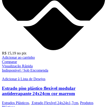
R$
15,19
no pix
Adicionar ao carrinho
Comparar
Visualização Rápida
Indisponivel / Sob Encomenda
Adicionar à Lista de Desejos
Estrado piso plástico flexível modular
antiderrapante 24x24cm cor marrom
Estrados Plásticos
,
Estrado Flexível 24x24x1,7cm
,
Produtos