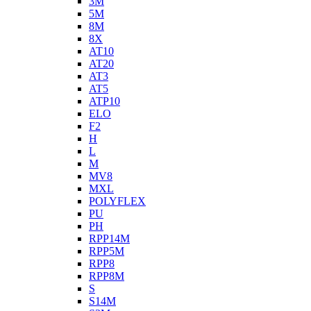
3M
5M
8M
8X
AT10
AT20
AT3
AT5
ATP10
ELO
F2
H
L
M
MV8
MXL
POLYFLEX
PU
PH
RPP14M
RPP5M
RPP8
RPP8M
S
S14M