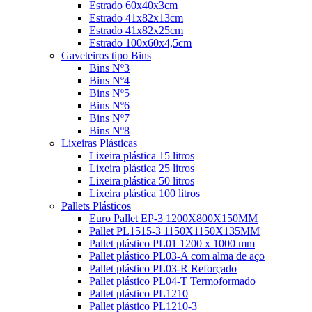
Estrado 60x40x3cm
Estrado 41x82x13cm
Estrado 41x82x25cm
Estrado 100x60x4,5cm
Gaveteiros tipo Bins
Bins Nº3
Bins Nº4
Bins Nº5
Bins Nº6
Bins Nº7
Bins Nº8
Lixeiras Plásticas
Lixeira plástica 15 litros
Lixeira plástica 25 litros
Lixeira plástica 50 litros
Lixeira plástica 100 litros
Pallets Plásticos
Euro Pallet EP-3 1200X800X150MM
Pallet PL1515-3 1150X1150X135MM
Pallet plástico PL01 1200 x 1000 mm
Pallet plástico PL03-A com alma de aço
Pallet plástico PL03-R Reforçado
Pallet plástico PL04-T Termoformado
Pallet plástico PL1210
Pallet plástico PL1210-3