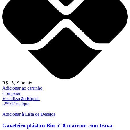
R$
15,19
no pix
Adicionar ao carrinho
Comparar
Visualização Rápida
-25%
Destaque
Adicionar à Lista de Desejos
Gaveteiro plástico Bin nº 8 marrom com trava