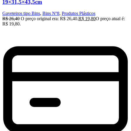
19×31,5×43,5cm
Gaveteiros tipo Bins
,
Bins Nº8
,
Produtos Plásticos
R$
26,40
O preço original era: R$ 26,40.
R$
19,80
O preço atual é:
R$ 19,80.