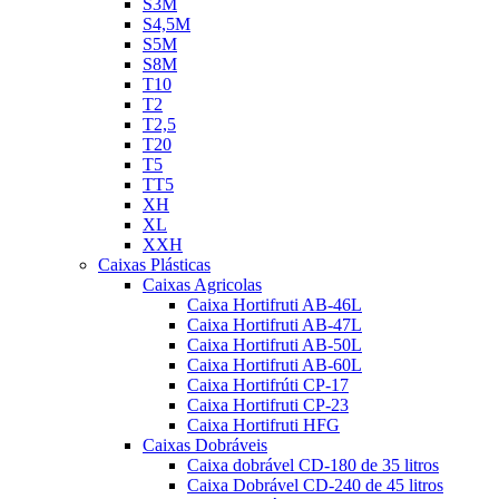
S3M
S4,5M
S5M
S8M
T10
T2
T2,5
T20
T5
TT5
XH
XL
XXH
Caixas Plásticas
Caixas Agricolas
Caixa Hortifruti AB-46L
Caixa Hortifruti AB-47L
Caixa Hortifruti AB-50L
Caixa Hortifruti AB-60L
Caixa Hortifrúti CP-17
Caixa Hortifruti CP-23
Caixa Hortifruti HFG
Caixas Dobráveis
Caixa dobrável CD-180 de 35 litros
Caixa Dobrável CD-240 de 45 litros