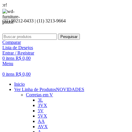
Seja bem
(11) 99212-0433 | (11) 3213-9664
Pesquisar
Comparar
Lista de Desejos
Entrar / Registrar
0
itens
R$
0,00
Menu
0
itens
R$
0,00
Inicio
Ver Linha de Produtos
NOVIDADES
Correias em V
3L
3VX
5V
5VX
AA
AVX
A