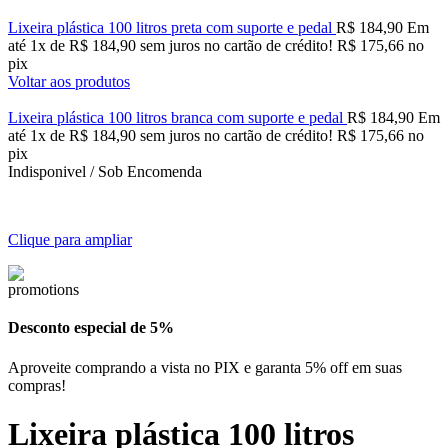
Lixeira plástica 100 litros preta com suporte e pedal
R$
184,90
Em
até
1
x de
R$
184,90
sem juros no cartão de crédito!
R$
175,66
no
pix
Voltar aos produtos
Lixeira plástica 100 litros branca com suporte e pedal
R$
184,90
Em
até
1
x de
R$
184,90
sem juros no cartão de crédito!
R$
175,66
no
pix
Indisponivel / Sob Encomenda
Clique para ampliar
Desconto especial de 5%
Aproveite comprando a vista no PIX e garanta 5% off em suas
compras!
Lixeira plástica 100 litros