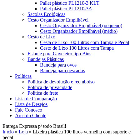
Pallet plástico PL1210-3 KLT
Pallet plástico PL1210-3A
Sacolas Ecológicas
Cesto Organizador Empilhável
Cesto Organizador Empilhável (pequeno)
Cesto Organizador Empilhável (médio)
Cesto de Lixo
Cesta de Lixo 100 Litros com Tampa e Pedal
Cesto de Lixo 100 Litros com Tampa
Estante para Gaveteiro tipo Bins
Bandejas Plásticas
Bandeja para ovos
Bandeja para pescados
Políticas
Política de devolução e reembolso
Política de privacidade
Política de frete
Lista de Comparação
Lista de Desejos
Fale Conosco
Área do Cliente
Entrega Expressa p/ todo Brasil!
Início
»
Loja
»
Lixeira plástica 100 litros vermelha com suporte e
pedal