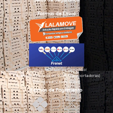
Formas de Envio
Motoboy, Utilitário ou Caminhão!
(Lalamove, Correios ou 400+ Transportadoras)
Entrega para todo Brasil!
Formas de Pagamento