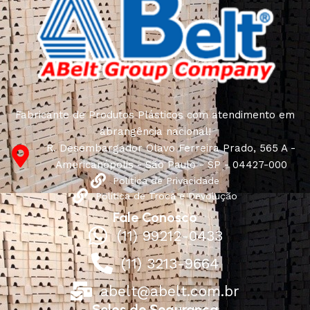
Fabricante de Produtos Plásticos com atendimento em
abrangência nacional!
R. Desembargador Olavo Ferreira Prado, 565 A -
Americanópolis - São Paulo - SP - 04427-000
Política de Privacidade
Política de Troca e Devolução
Fale Conosco
(11) 99212-0433
(11) 3213-9664
abelt@abelt.com.br
Selos de Segurança