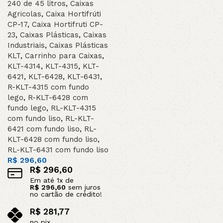
240 de 45 litros
,
Caixas
Agricolas
,
Caixa Hortifrúti
CP-17
,
Caixa Hortifruti CP-
23
,
Caixas Plásticas
,
Caixas
Industriais
,
Caixas Plásticas
KLT
,
Carrinho para Caixas
,
KLT-4314
,
KLT-4315
,
KLT-
6421
,
KLT-6428
,
KLT-6431
,
R-KLT-4315 com fundo
lego
,
R-KLT-6428 com
fundo lego
,
RL-KLT-4315
com fundo liso
,
RL-KLT-
6421 com fundo liso
,
RL-
KLT-6428 com fundo liso
,
RL-KLT-6431 com fundo liso
R$
296,60
R$
296,60
Em até
1
x de
R$
296,60
sem juros
no cartão de crédito!
R$
281,77
no pix