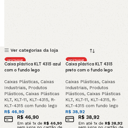
Ver categorias da loja
DESTAQUE
DESTAQUE
Caixa plástica KLT 4315 azul
Caixa plástica KLT 4315
com o fundo lego
preto com o fundo lego
Caixas Plásticas
,
Caixas
Caixas Plásticas
,
Caixas
Industriais
,
Produtos
Industriais
,
Produtos
Plásticos
,
Caixas Plásticas
Plásticos
,
Caixas Plásticas
KLT
,
KLT-11
,
KLT-4315
,
R-
KLT
,
KLT-11
,
KLT-4315
,
R-
KLT-4315 com fundo lego
KLT-4315 com fundo lego
R$
46,90
R$
38,92
R$
46,90
R$
38,92
Em até
1
x de
R$
46,90
Em até
1
x de
R$
38,92
sem juros no cartão de
sem juros no cartão de