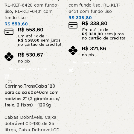
RL-KLT-6428 com fundo
com fundo liso
,
RL-KLT-
liso
,
RL-KLT-6431 com
6431 com fundo liso
fundo liso
R$
338,80
R$
338,80
R$
558,60
R$
558,60
Em até
1
x de
R$
338,80
sem juros
Em até
1
x de
no cartão de crédito!
R$
558,60
sem juros
no cartão de crédito!
R$
321,86
R$
530,67
no pix
no pix
Adicionar ao carrinho
Adicionar ao carrinho
Carrinho TransCaixa 120
para caixa 60x40cm com
rodízios 2” (2 giratórios c/
freio, 2 fixos) – 120Kg
Caixas Dobráveis
,
Caixa
dobrável CD-180 de 35
litros
,
Caixa Dobrável CD-