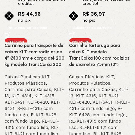
crédito!
crédito!
R$
44,56
R$
36,97
no pix
no pix
Adicionar ao carrinho
Adicionar ao carrinho
DESTAQUE
DESTAQUE
Carrinho para transporte de
Carrinho tartaruga para
caixas KLT com rodízios de
caixa KLT modelo
4” Ø100mm e carga até 200
TransCaixa 180 com rodízios
kg modelo TransCaixa 200
de diâmetro 75mm (3″)
Caixas Plásticas KLT
,
Caixas Plásticas KLT
,
Produtos Plásticos
,
Produtos Plásticos
,
Carrinho para Caixas
,
KLT-
Carrinho para Caixas
,
KLT-
13
,
KLT-4314
,
KLT-4315
,
13
,
KLT-4315
,
KLT-6421
,
KLT-6421
,
KLT-6428
,
KLT-
KLT-6428
,
KLT-6431
,
R-KLT-
6431
,
R-KLT-4315 com
4315 com fundo lego
,
R-
fundo lego
,
R-KLT-6428
KLT-6428 com fundo lego
,
com fundo lego
,
RL-KLT-
RL-KLT-4315 com fundo
4315 com fundo liso
,
RL-
liso
,
RL-KLT-6421 com
KLT-6421 com fundo liso
,
fundo liso
,
RL-KLT-6428