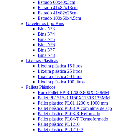
Estrado 60x40x3cm
Estrado 41x82x13cm
Estrado 41x82x25cm
Estrado 100x60x4,5cm
Gaveteiros tipo Bins
Bins Nº3
Bins Nº4
Bins Nº5
Bins Nº6
Bins Nº7
Bins Nº8
Lixeiras Plásticas
Lixeira plástica 15 litros
Lixeira plástica 25 litros
Lixeira plástica 50 litros
Lixeira plástica 100 litros
Pallets Plásticos
Euro Pallet EP-3 1200X800X150MM
Pallet PL1515-3 1150X1150X135MM
Pallet plástico PL01 1200 x 1000 mm
Pallet plástico PL03-A com alma de aço
Pallet plástico PL03-R Reforçado
Pallet plástico PL04-T Termoformado
Pallet plástico PL1210
Pallet plástico PL1210-3