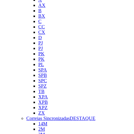
AX
B
BX
C
CC
CX
D
PJ
PJ
PK
PK
PL
SPA
SPB
SPC
SPZ
TB
XPA
XPB
XPZ
ZX
Correias Sincronizadas
DESTAQUE
14M
2M