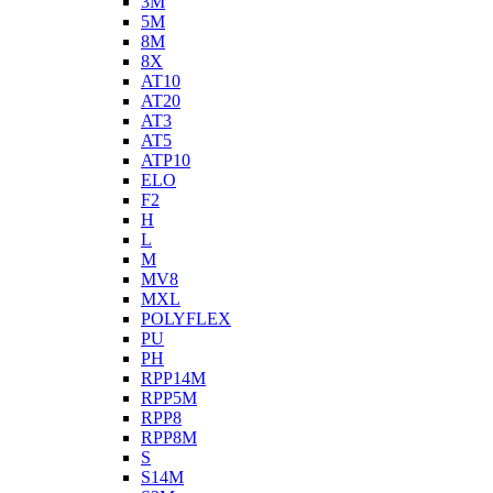
3M
5M
8M
8X
AT10
AT20
AT3
AT5
ATP10
ELO
F2
H
L
M
MV8
MXL
POLYFLEX
PU
PH
RPP14M
RPP5M
RPP8
RPP8M
S
S14M