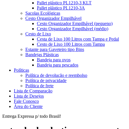
Pallet plástico PL1210-3 KLT
Pallet plástico PL1210-3A
Sacolas Ecológicas
Cesto Organizador Empilhável
Cesto Organizador Empilhável (pequeno)
Cesto Organizador Empilhável (médio)
Cesto de Lixo
Cesta de Lixo 100 Litros com Tampa e Pedal
Cesto de Lixo 100 Litros com Tampa
Estante para Gaveteiro tipo Bins
Bandejas Plásticas
Bandeja para ovos
Bandeja para pescados
Políticas
Política de devolução e reembolso
Política de privacidade
Política de frete
Lista de Comparação
Lista de Desejos
Fale Conosco
Área do Cliente
Entrega Expressa p/ todo Brasil!