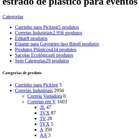
estrado de plastico para eventos
Categorias
Carrinho para Picking
5 produtos
Correias Industriais
2.956 produtos
Editar
8 produtos
Estante para Gaveteiro tipo Bins
6 produtos
Produtos Plásticos
434 produtos
Sacolas Ecológicas
6 produtos
Sem Categorias
29 produtos
Categorias de produto
Carrinho para Picking
5
Correias Industriais
2956
Correia Variadora
0
Correias em V
1603
3L
47
3VX
87
5V
28
5VX
5
A
359
AA
3