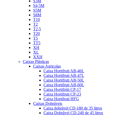
S3M
S4,5M
S5M
S8M
T10
T2
T2,5
T20
T5
TT5
XH
XL
XXH
Caixas Plásticas
Caixas Agricolas
Caixa Hortifruti AB-46L
Caixa Hortifruti AB-47L
Caixa Hortifruti AB-50L
Caixa Hortifruti AB-60L
Caixa Hortifrúti CP-17
Caixa Hortifruti CP-23
Caixa Hortifruti HFG
Caixas Dobráveis
Caixa dobrável CD-180 de 35 litros
Caixa Dobrável CD-240 de 45 litros