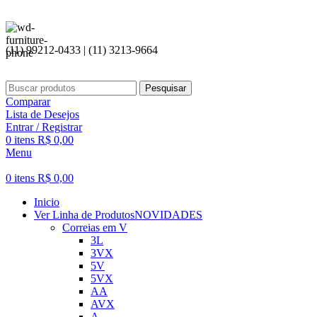
(11) 99212-0433 | (11) 3213-9664
Pesquisar
Comparar
Lista de Desejos
Entrar / Registrar
0
itens
R$
0,00
Menu
0
itens
R$
0,00
Inicio
Ver Linha de Produtos
NOVIDADES
Correias em V
3L
3VX
5V
5VX
AA
AVX
A