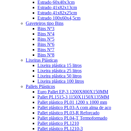
Estrado 60x40x3cm
Estrado 41x82x13cm
Estrado 41x82x25cm
Estrado 100x60x4,5cm
Gaveteiros tipo Bins
Bins Nº3
Bins Nº4
Bins Nº5
Bins Nº6
Bins Nº7
Bins Nº8
Lixeiras Plásticas
Lixeira plástica 15 litros
Lixeira plástica 25 litros
Lixeira plástica 50 litros
Lixeira plástica 100 litros
Pallets Plásticos
Euro Pallet EP-3 1200X800X150MM
Pallet PL1515-3 1150X1150X135MM
Pallet plástico PL01 1200 x 1000 mm
Pallet plástico PL03-A com alma de aço
Pallet plástico PL03-R Reforçado
Pallet plástico PL04-T Termoformado
Pallet plástico PL1210
Pallet plástico PL1210-3