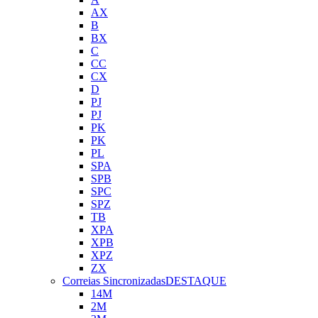
AX
B
BX
C
CC
CX
D
PJ
PJ
PK
PK
PL
SPA
SPB
SPC
SPZ
TB
XPA
XPB
XPZ
ZX
Correias Sincronizadas
DESTAQUE
14M
2M