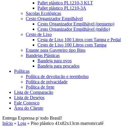
Pallet plástico PL1210-3 KLT
Pallet plástico PL1210-3A
Sacolas Ecológicas
Cesto Organizador Empilhável
Cesto Organizador Empilhável (pequeno)
Cesto Organizador Empilhável (médio)
Cesto de Lixo
Cesta de Lixo 100 Litros com Tampa e Pedal
Cesto de Lixo 100 Litros com Tampa
Estante para Gaveteiro tipo Bins
Bandejas Plásticas
Bandeja para ovos
Bandeja para pescados
Políticas
Política de devolução e reembolso
Política de privacidade
Política de frete
Lista de Comparação
Lista de Desejos
Fale Conosco
Área do Cliente
Entrega Expressa p/ todo Brasil!
Início
»
Loja
»
Piso plástico 41x82x13cm marrom/café