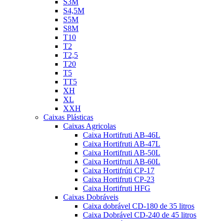
S3M
S4,5M
S5M
S8M
T10
T2
T2,5
T20
T5
TT5
XH
XL
XXH
Caixas Plásticas
Caixas Agricolas
Caixa Hortifruti AB-46L
Caixa Hortifruti AB-47L
Caixa Hortifruti AB-50L
Caixa Hortifruti AB-60L
Caixa Hortifrúti CP-17
Caixa Hortifruti CP-23
Caixa Hortifruti HFG
Caixas Dobráveis
Caixa dobrável CD-180 de 35 litros
Caixa Dobrável CD-240 de 45 litros