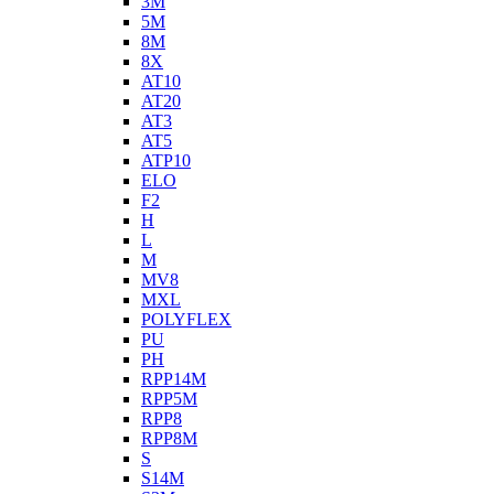
3M
5M
8M
8X
AT10
AT20
AT3
AT5
ATP10
ELO
F2
H
L
M
MV8
MXL
POLYFLEX
PU
PH
RPP14M
RPP5M
RPP8
RPP8M
S
S14M