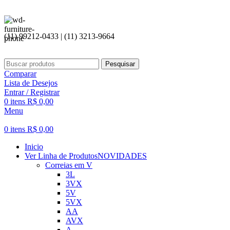
(11) 99212-0433 | (11) 3213-9664
Pesquisar
Comparar
Lista de Desejos
Entrar / Registrar
0
itens
R$
0,00
Menu
0
itens
R$
0,00
Inicio
Ver Linha de Produtos
NOVIDADES
Correias em V
3L
3VX
5V
5VX
AA
AVX
A