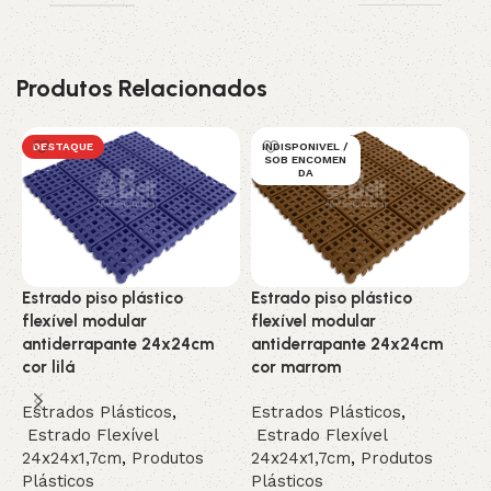
Produtos Relacionados
DESTAQUE
INDISPONIVEL /
SOB ENCOMEN
DA
E
Estrado piso plástico
Estrado piso plástico
5
flexível modular
flexível modular
p
antiderrapante 24x24cm
antiderrapante 24x24cm
cor lilá
cor marrom
E
E
Estrados Plásticos
,
Estrados Plásticos
,
P
Estrado Flexível
Estrado Flexível
R
24x24x1,7cm
,
Produtos
24x24x1,7cm
,
Produtos
Plásticos
Plásticos