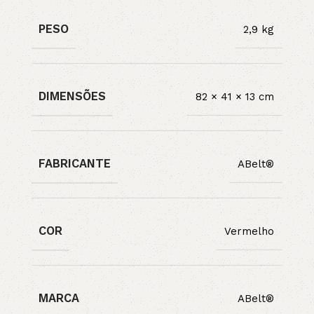
PESO
2,9 kg
DIMENSÕES
82 × 41 × 13 cm
FABRICANTE
ABelt®
COR
Vermelho
MARCA
ABelt®