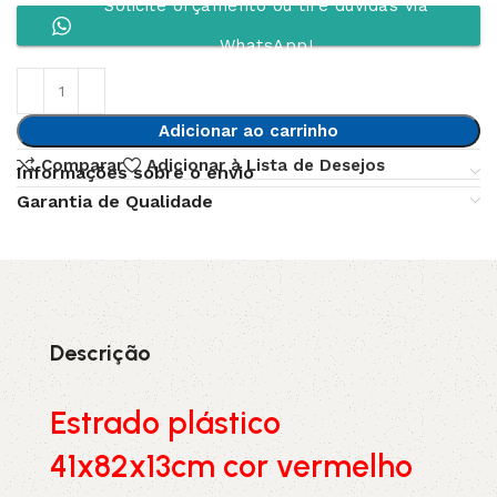
Solicite orçamento ou tire dúvidas via
WhatsApp!
Adicionar ao carrinho
Comparar
Adicionar à Lista de Desejos
Informações sobre o envio
Garantia de Qualidade
Descrição
Estrado plástico
41x82x13cm cor vermelho