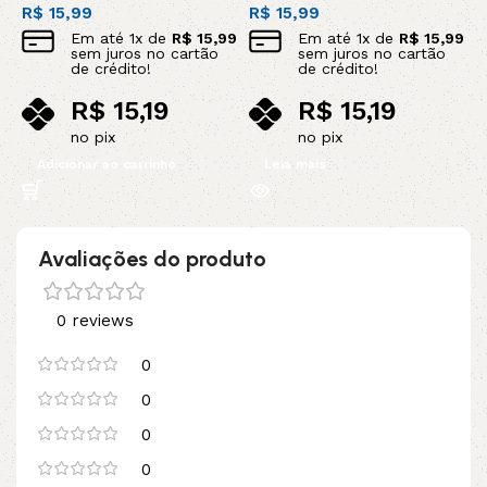
R$
15,99
R$
15,99
Em até
1
x de
R$
15,99
Em até
1
x de
R$
15,99
sem juros no cartão
sem juros no cartão
de crédito!
de crédito!
R$
15,19
R$
15,19
no pix
no pix
Adicionar ao carrinho
Leia mais
Avaliações do produto
0 reviews
0
0
0
0