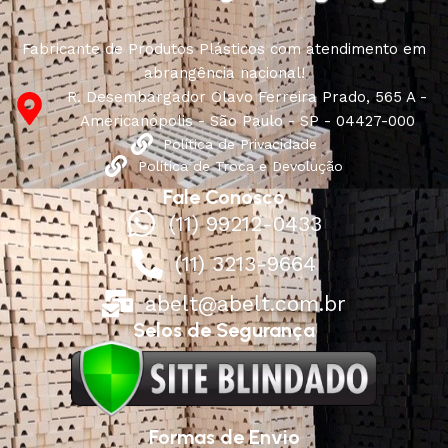
Fabricante de Produtos Plásticos com atendimento em
abrangência nacional!
R. Desembargador Olavo Ferreira Prado, 565 A -
Americanópolis - São Paulo - SP - 04427-000
Política de Privacidade
Política de Troca e Devolução
Fale Conosco
(11) 99212-0433
(11) 3213-9664
abelt@abelt.com.br
Selos de Segurança
Formas de Envio