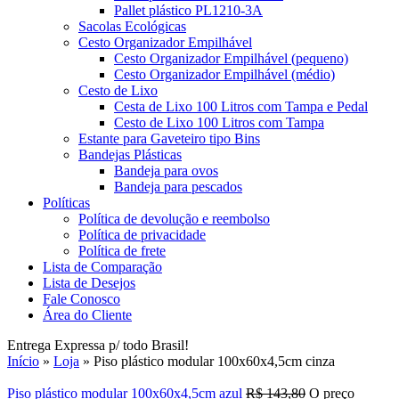
Pallet plástico PL1210-3A
Sacolas Ecológicas
Cesto Organizador Empilhável
Cesto Organizador Empilhável (pequeno)
Cesto Organizador Empilhável (médio)
Cesto de Lixo
Cesta de Lixo 100 Litros com Tampa e Pedal
Cesto de Lixo 100 Litros com Tampa
Estante para Gaveteiro tipo Bins
Bandejas Plásticas
Bandeja para ovos
Bandeja para pescados
Políticas
Política de devolução e reembolso
Política de privacidade
Política de frete
Lista de Comparação
Lista de Desejos
Fale Conosco
Área do Cliente
Entrega Expressa p/ todo Brasil!
Início
»
Loja
»
Piso plástico modular 100x60x4,5cm cinza
Piso plástico modular 100x60x4,5cm azul
R$
143,80
O preço