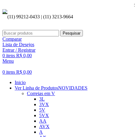
Seja
(11) 99212-0433 | (11) 3213-9664
Pesquisar
Comparar
Lista de Desejos
Entrar / Registrar
0
itens
R$
0,00
Menu
0
itens
R$
0,00
Inicio
Ver Linha de Produtos
NOVIDADES
Correias em V
3L
3VX
5V
5VX
AA
AVX
A