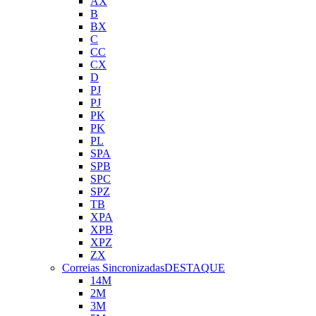
AX
B
BX
C
CC
CX
D
PJ
PJ
PK
PK
PL
SPA
SPB
SPC
SPZ
TB
XPA
XPB
XPZ
ZX
Correias Sincronizadas
DESTAQUE
14M
2M
3M