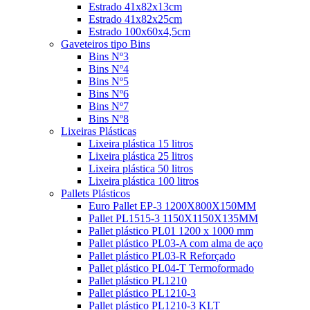
Estrado 41x82x13cm
Estrado 41x82x25cm
Estrado 100x60x4,5cm
Gaveteiros tipo Bins
Bins Nº3
Bins Nº4
Bins Nº5
Bins Nº6
Bins Nº7
Bins Nº8
Lixeiras Plásticas
Lixeira plástica 15 litros
Lixeira plástica 25 litros
Lixeira plástica 50 litros
Lixeira plástica 100 litros
Pallets Plásticos
Euro Pallet EP-3 1200X800X150MM
Pallet PL1515-3 1150X1150X135MM
Pallet plástico PL01 1200 x 1000 mm
Pallet plástico PL03-A com alma de aço
Pallet plástico PL03-R Reforçado
Pallet plástico PL04-T Termoformado
Pallet plástico PL1210
Pallet plástico PL1210-3
Pallet plástico PL1210-3 KLT