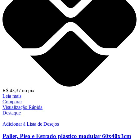
R$
43,37
no pix
Leia mais
Comparar
Visualização Rápida
Destaque
Adicionar à Lista de Desejos
Pallet, Piso e Estrado plástico modular 60x40x3cm