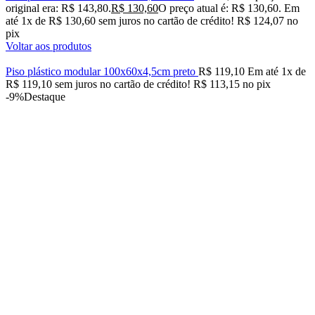
original era: R$ 143,80.
R$
130,60
O preço atual é: R$ 130,60.
Em
até
1
x de
R$
130,60
sem juros no cartão de crédito!
R$
124,07
no
pix
Voltar aos produtos
Piso plástico modular 100x60x4,5cm preto
R$
119,10
Em até
1
x de
R$
119,10
sem juros no cartão de crédito!
R$
113,15
no pix
-9%
Destaque