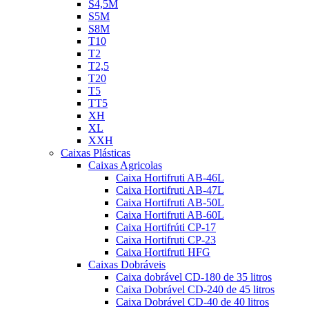
S4,5M
S5M
S8M
T10
T2
T2,5
T20
T5
TT5
XH
XL
XXH
Caixas Plásticas
Caixas Agricolas
Caixa Hortifruti AB-46L
Caixa Hortifruti AB-47L
Caixa Hortifruti AB-50L
Caixa Hortifruti AB-60L
Caixa Hortifrúti CP-17
Caixa Hortifruti CP-23
Caixa Hortifruti HFG
Caixas Dobráveis
Caixa dobrável CD-180 de 35 litros
Caixa Dobrável CD-240 de 45 litros
Caixa Dobrável CD-40 de 40 litros