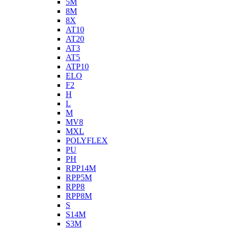
5M
8M
8X
AT10
AT20
AT3
AT5
ATP10
ELO
F2
H
L
M
MV8
MXL
POLYFLEX
PU
PH
RPP14M
RPP5M
RPP8
RPP8M
S
S14M
S3M