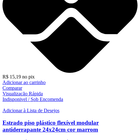
R$
15,19
no pix
Adicionar ao carrinho
Comparar
Visualização Rápida
Indisponivel / Sob Encomenda
Adicionar à Lista de Desejos
Estrado piso plástico flexível modular
antiderrapante 24x24cm cor marrom