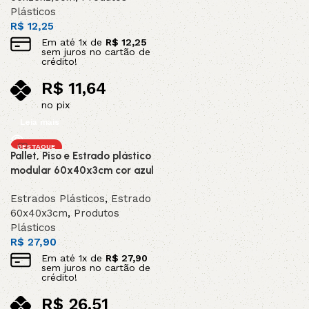
Plásticos
R$
12,25
Em até
1
x de
R$
12,25
sem juros no cartão de
crédito!
R$
11,64
no pix
Leia mais
DESTAQUE
Pallet, Piso e Estrado plástico
modular 60x40x3cm cor azul
Estrados Plásticos
,
Estrado
60x40x3cm
,
Produtos
Plásticos
R$
27,90
Em até
1
x de
R$
27,90
sem juros no cartão de
crédito!
R$
26,51