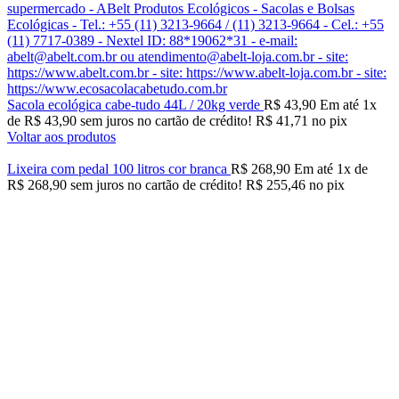
Sacola ecológica cabe-tudo 44L / 20kg verde
R$
43,90
Em até
1
x
de
R$
43,90
sem juros no cartão de crédito!
R$
41,71
no pix
Voltar aos produtos
Lixeira com pedal 100 litros cor branca
R$
268,90
Em até
1
x de
R$
268,90
sem juros no cartão de crédito!
R$
255,46
no pix