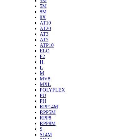
3M
5M
8M
8X
AT10
AT20
AT3
AT5
ATP10
ELO
F2
H
L
M
MV8
MXL
POLYFLEX
PU
PH
RPP14M
RPP5M
RPP8
RPP8M
S
S14M