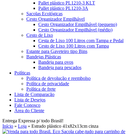
Pallet plástico PL1210-3 KLT
Pallet plástico PL1210-3A
Sacolas Ecológicas
Cesto Organizador Empilhável
Cesto Organizador Empilhável (pequeno)
Cesto Organizador Empilhável (médio)
Cesto de Lixo
Cesta de Lixo 100 Litros com Tampa e Pedal
Cesto de Lixo 100 Litros com Tampa
Estante para Gaveteiro tipo Bins
Bandejas Plásticas
Bandeja para ovos
Bandeja para pescados
Políticas
Política de devolução e reembolso
Política de privacidade
Política de frete
Lista de Comparação
Lista de Desejos
Fale Conosco
Área do Cliente
Entrega Expressa p/ todo Brasil!
Início
»
Loja
»
Estrado plástico 41x82x13cm cinza