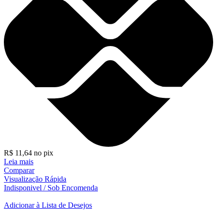
R$
11,64
no pix
Leia mais
Comparar
Visualização Rápida
Indisponivel / Sob Encomenda
Adicionar à Lista de Desejos