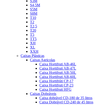
S3M
S4,5M
S5M
S8M
T10
T2
T2,5
T20
T5
TT5
XH
XL
XXH
Caixas Plásticas
Caixas Agricolas
Caixa Hortifruti AB-46L
Caixa Hortifruti AB-47L
Caixa Hortifruti AB-50L
Caixa Hortifruti AB-60L
Caixa Hortifrúti CP-17
Caixa Hortifruti CP-23
Caixa Hortifruti HFG
Caixas Dobráveis
Caixa dobrável CD-180 de 35 litros
Caixa Dobrável CD-240 de 45 litros