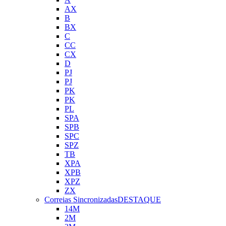
AX
B
BX
C
CC
CX
D
PJ
PJ
PK
PK
PL
SPA
SPB
SPC
SPZ
TB
XPA
XPB
XPZ
ZX
Correias Sincronizadas
DESTAQUE
14M
2M