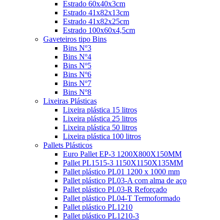
Estrado 60x40x3cm
Estrado 41x82x13cm
Estrado 41x82x25cm
Estrado 100x60x4,5cm
Gaveteiros tipo Bins
Bins Nº3
Bins Nº4
Bins Nº5
Bins Nº6
Bins Nº7
Bins Nº8
Lixeiras Plásticas
Lixeira plástica 15 litros
Lixeira plástica 25 litros
Lixeira plástica 50 litros
Lixeira plástica 100 litros
Pallets Plásticos
Euro Pallet EP-3 1200X800X150MM
Pallet PL1515-3 1150X1150X135MM
Pallet plástico PL01 1200 x 1000 mm
Pallet plástico PL03-A com alma de aço
Pallet plástico PL03-R Reforçado
Pallet plástico PL04-T Termoformado
Pallet plástico PL1210
Pallet plástico PL1210-3