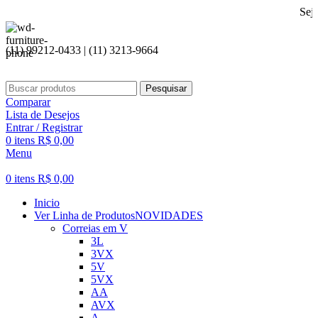
Seja bem vind
(11) 99212-0433 | (11) 3213-9664
Pesquisar
Comparar
Lista de Desejos
Entrar / Registrar
0
itens
R$
0,00
Menu
0
itens
R$
0,00
Inicio
Ver Linha de Produtos
NOVIDADES
Correias em V
3L
3VX
5V
5VX
AA
AVX
A