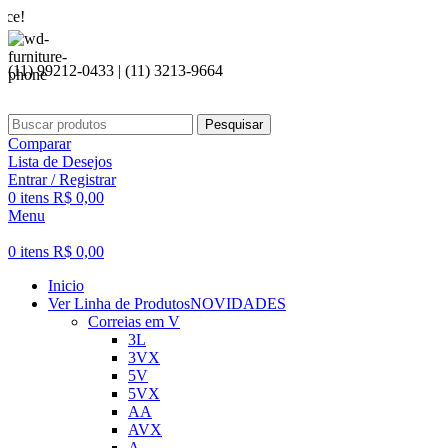
Seja bem
(11) 99212-0433 | (11) 3213-9664
Pesquisar
Comparar
Lista de Desejos
Entrar / Registrar
0
itens
R$
0,00
Menu
0
itens
R$
0,00
Inicio
Ver Linha de Produtos
NOVIDADES
Correias em V
3L
3VX
5V
5VX
AA
AVX
A