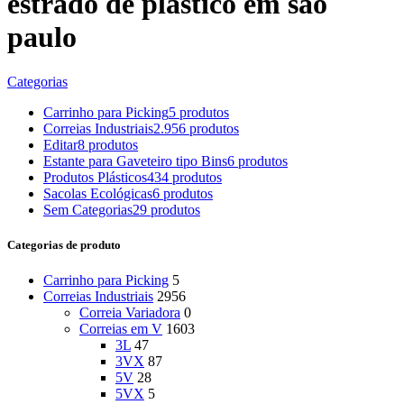
estrado de plastico em sao
paulo
Categorias
Carrinho para Picking
5 produtos
Correias Industriais
2.956 produtos
Editar
8 produtos
Estante para Gaveteiro tipo Bins
6 produtos
Produtos Plásticos
434 produtos
Sacolas Ecológicas
6 produtos
Sem Categorias
29 produtos
Categorias de produto
Carrinho para Picking
5
Correias Industriais
2956
Correia Variadora
0
Correias em V
1603
3L
47
3VX
87
5V
28
5VX
5