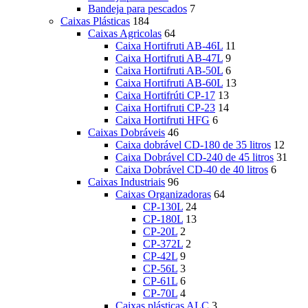
Bandeja para pescados
7
Caixas Plásticas
184
Caixas Agricolas
64
Caixa Hortifruti AB-46L
11
Caixa Hortifruti AB-47L
9
Caixa Hortifruti AB-50L
6
Caixa Hortifruti AB-60L
13
Caixa Hortifrúti CP-17
13
Caixa Hortifruti CP-23
14
Caixa Hortifruti HFG
6
Caixas Dobráveis
46
Caixa dobrável CD-180 de 35 litros
12
Caixa Dobrável CD-240 de 45 litros
31
Caixa Dobrável CD-40 de 40 litros
6
Caixas Industriais
96
Caixas Organizadoras
64
CP-130L
24
CP-180L
13
CP-20L
2
CP-372L
2
CP-42L
9
CP-56L
3
CP-61L
6
CP-70L
4
Caixas plásticas ALC
3