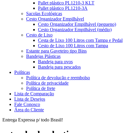
Pallet plástico PL1210-3 KLT
Pallet plástico PL1210-3A
Sacolas Ecológicas
Cesto Organizador Empilhável
Cesto Organizador Empilhável (pequeno)
Cesto Organizador Empilhável (médio)
Cesto de Lixo
Cesta de Lixo 100 Litros com Tampa e Pedal
Cesto de Lixo 100 Litros com Tampa
Estante para Gaveteiro tipo Bins
Bandejas Plásticas
Bandeja para ovos
Bandeja para pescados
Políticas
Política de devolução e reembolso
Política de privacidade
Política de frete
Lista de Comparação
Lista de Desejos
Fale Conosco
Área do Cliente
Entrega Expressa p/ todo Brasil!