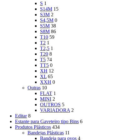
S
1
S14M
15
S3M
2
S4,5M
0
S5M
38
S8M
86
T10
59
T2
1
T2,5
1
T20
8
T5
74
TT5
0
XH
12
XL
65
XXH
0
Outras
10
FLAT
1
MINI
2
OUTROS
5
VARIADORA
2
Editar
8
Estante para Gaveteiro tipo Bins
6
Produtos Plásticos
434
Bandejas Plásticas
11
Bandeja para ovos
4