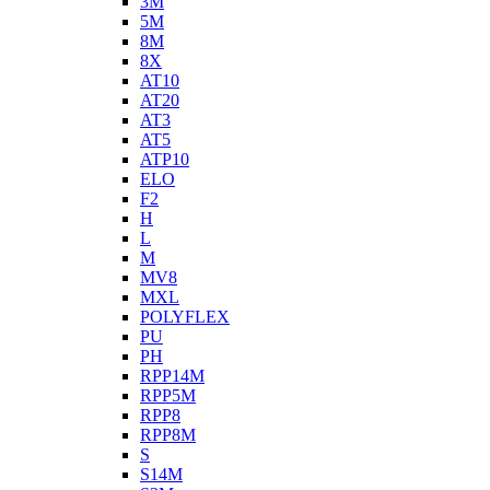
3M
5M
8M
8X
AT10
AT20
AT3
AT5
ATP10
ELO
F2
H
L
M
MV8
MXL
POLYFLEX
PU
PH
RPP14M
RPP5M
RPP8
RPP8M
S
S14M