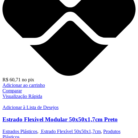
R$
60,71
no pix
Adicionar ao carrinho
Comparar
Visualização Rápida
Adicionar à Lista de Desejos
Estrado Flexivel Modular 50x50x1,7cm Preto
Estrados Plásticos
,
Estrado Flexível 50x50x1,7cm
,
Produtos
Plásticos