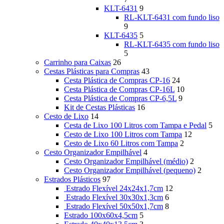
KLT-6431
9
RL-KLT-6431 com fundo liso
9
KLT-6435
5
RL-KLT-6435 com fundo liso
5
Carrinho para Caixas
26
Cestas Plásticas para Compras
43
Cesta Plástica de Compras CP-16
24
Cesta Plástica de Compras CP-16L
10
Cesta Plástica de Compras CP-6,5L
9
Kit de Cestas Plásticas
16
Cesto de Lixo
14
Cesta de Lixo 100 Litros com Tampa e Pedal
5
Cesto de Lixo 100 Litros com Tampa
12
Cesto de Lixo 60 Litros com Tampa
2
Cesto Organizador Empilhável
4
Cesto Organizador Empilhável (médio)
2
Cesto Organizador Empilhável (pequeno)
2
Estrados Plásticos
97
Estrado Flexível 24x24x1,7cm
12
Estrado Flexível 30x30x1,3cm
6
Estrado Flexível 50x50x1,7cm
8
Estrado 100x60x4,5cm
5