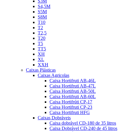
S3M
S4,5M
S5M
S8M
T10
T2
T2,5
T20
T5
TT5
XH
XL
XXH
Caixas Plásticas
Caixas Agricolas
Caixa Hortifruti AB-46L
Caixa Hortifruti AB-47L
Caixa Hortifruti AB-50L
Caixa Hortifruti AB-60L
Caixa Hortifrúti CP-17
Caixa Hortifruti CP-23
Caixa Hortifruti HFG
Caixas Dobráveis
Caixa dobrável CD-180 de 35 litros
Caixa Dobrável CD-240 de 45 litros