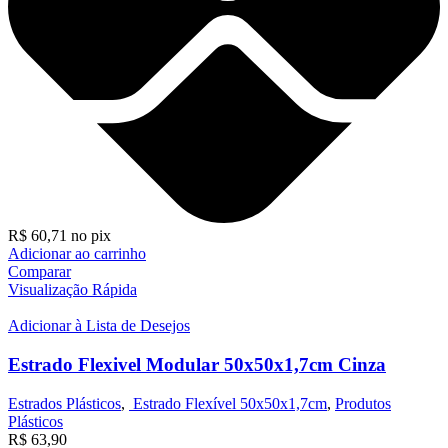
R$
60,71
no pix
Adicionar ao carrinho
Comparar
Visualização Rápida
Adicionar à Lista de Desejos
Estrado Flexivel Modular 50x50x1,7cm Cinza
Estrados Plásticos
,
Estrado Flexível 50x50x1,7cm
,
Produtos
Plásticos
R$
63,90