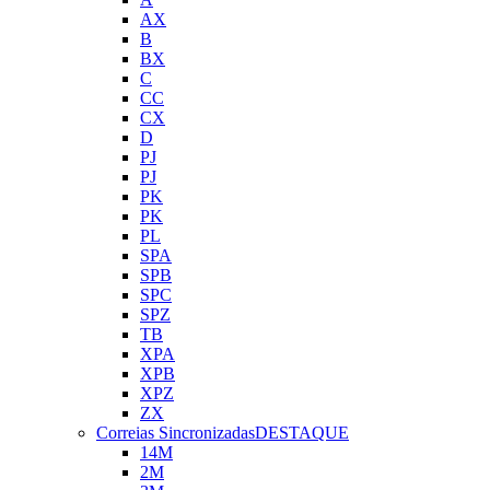
AX
B
BX
C
CC
CX
D
PJ
PJ
PK
PK
PL
SPA
SPB
SPC
SPZ
TB
XPA
XPB
XPZ
ZX
Correias Sincronizadas
DESTAQUE
14M
2M