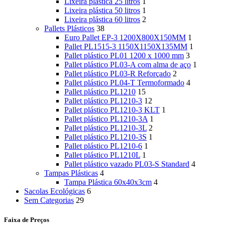
Lixeira plástica 25 litros
1
Lixeira plástica 50 litros
1
Lixeira plástica 60 litros
2
Pallets Plásticos
38
Euro Pallet EP-3 1200X800X150MM
1
Pallet PL1515-3 1150X1150X135MM
1
Pallet plástico PL01 1200 x 1000 mm
3
Pallet plástico PL03-A com alma de aço
1
Pallet plástico PL03-R Reforçado
2
Pallet plástico PL04-T Termoformado
4
Pallet plástico PL1210
15
Pallet plástico PL1210-3
12
Pallet plástico PL1210-3 KLT
1
Pallet plástico PL1210-3A
1
Pallet plástico PL1210-3L
2
Pallet plástico PL1210-3S
1
Pallet plástico PL1210-6
1
Pallet plástico PL1210L
1
Pallet plástico vazado PL03-S Standard
4
Tampas Plásticas
4
Tampa Plástica 60x40x3cm
4
Sacolas Ecológicas
6
Sem Categorias
29
Faixa de Preços