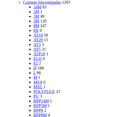
Correias Sincronizadas
1283
14M
83
2M
1
3M
49
5M
120
8M
247
8X
0
AT10
59
AT20
15
AT3
3
AT5
31
ATP10
1
ELO
0
F2
2
H
188
L
86
M
1
MV8
0
MXL
1
POLYFLEX
23
PU
3
RPP14M
1
RPP5M
1
RPP8
2
RPP8M
4