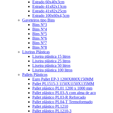
Estrado 60x40x3cm
Estrado 41x82x13cm
Estrado 41x82x25cm
Estrado 100x60x4,5cm
Gaveteiros tipo Bins
Bins Nº3
Bins Nº4
Bins Nº5
Bins Nº6
Bins Nº7
Bins Nº8
Lixeiras Plásticas
Lixeira plástica 15 litros
Lixeira plástica 25 litros
Lixeira plástica 50 litros
Lixeira plástica 100 litros
Pallets Plásticos
Euro Pallet EP-3 1200X800X150MM
Pallet PL1515-3 1150X1150X135MM
Pallet plástico PL01 1200 x 1000 mm
Pallet plástico PL03-A com alma de aço
Pallet plástico PL03-R Reforçado
Pallet plástico PL04-T Termoformado
Pallet plástico PL1210
Pallet plástico PL1210-3