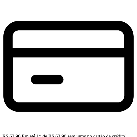
R$
63,90
Em até
1
x de
R$
63,90
sem juros no cartão de crédito!