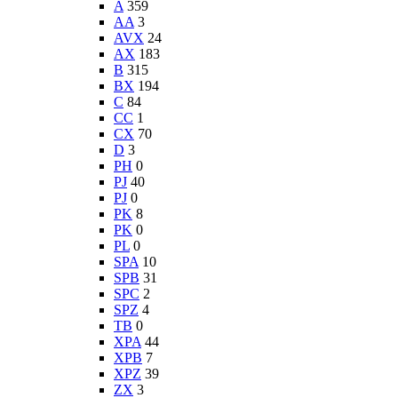
A
359
AA
3
AVX
24
AX
183
B
315
BX
194
C
84
CC
1
CX
70
D
3
PH
0
PJ
40
PJ
0
PK
8
PK
0
PL
0
SPA
10
SPB
31
SPC
2
SPZ
4
TB
0
XPA
44
XPB
7
XPZ
39
ZX
3