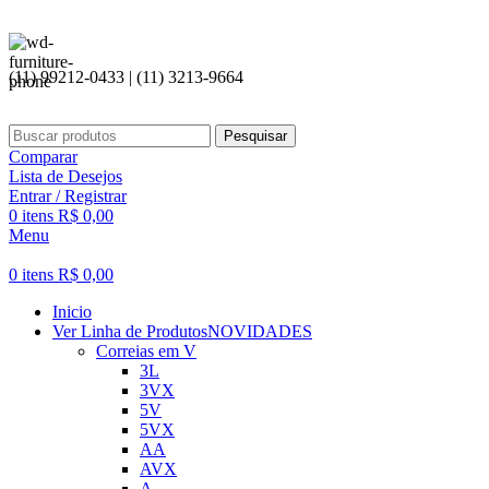
(11) 99212-0433 | (11) 3213-9664
Pesquisar
Comparar
Lista de Desejos
Entrar / Registrar
0
itens
R$
0,00
Menu
0
itens
R$
0,00
Inicio
Ver Linha de Produtos
NOVIDADES
Correias em V
3L
3VX
5V
5VX
AA
AVX
A