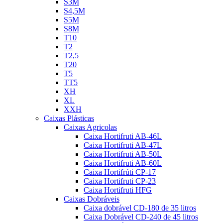
S3M
S4,5M
S5M
S8M
T10
T2
T2,5
T20
T5
TT5
XH
XL
XXH
Caixas Plásticas
Caixas Agricolas
Caixa Hortifruti AB-46L
Caixa Hortifruti AB-47L
Caixa Hortifruti AB-50L
Caixa Hortifruti AB-60L
Caixa Hortifrúti CP-17
Caixa Hortifruti CP-23
Caixa Hortifruti HFG
Caixas Dobráveis
Caixa dobrável CD-180 de 35 litros
Caixa Dobrável CD-240 de 45 litros