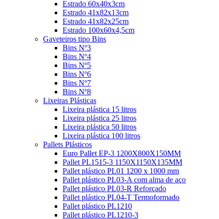
Estrado 60x40x3cm
Estrado 41x82x13cm
Estrado 41x82x25cm
Estrado 100x60x4,5cm
Gaveteiros tipo Bins
Bins Nº3
Bins Nº4
Bins Nº5
Bins Nº6
Bins Nº7
Bins Nº8
Lixeiras Plásticas
Lixeira plástica 15 litros
Lixeira plástica 25 litros
Lixeira plástica 50 litros
Lixeira plástica 100 litros
Pallets Plásticos
Euro Pallet EP-3 1200X800X150MM
Pallet PL1515-3 1150X1150X135MM
Pallet plástico PL01 1200 x 1000 mm
Pallet plástico PL03-A com alma de aço
Pallet plástico PL03-R Reforçado
Pallet plástico PL04-T Termoformado
Pallet plástico PL1210
Pallet plástico PL1210-3