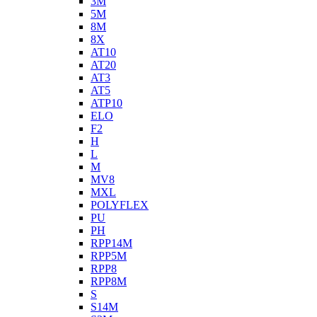
3M
5M
8M
8X
AT10
AT20
AT3
AT5
ATP10
ELO
F2
H
L
M
MV8
MXL
POLYFLEX
PU
PH
RPP14M
RPP5M
RPP8
RPP8M
S
S14M