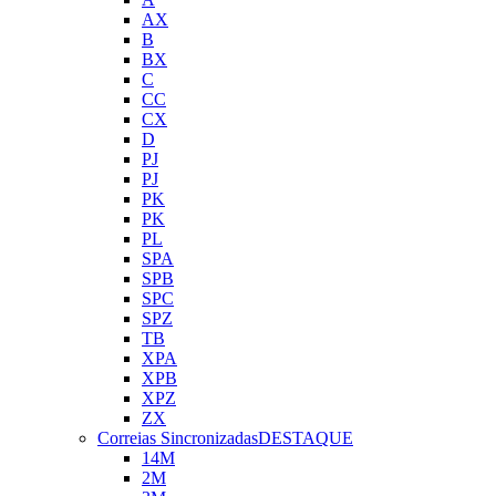
AX
B
BX
C
CC
CX
D
PJ
PJ
PK
PK
PL
SPA
SPB
SPC
SPZ
TB
XPA
XPB
XPZ
ZX
Correias Sincronizadas
DESTAQUE
14M
2M