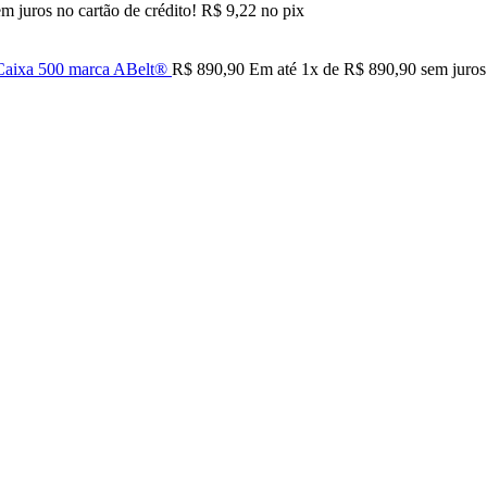
m juros no cartão de crédito!
R$
9,22
no pix
sCaixa 500 marca ABelt®
R$
890,90
Em até
1
x de
R$
890,90
sem juros 