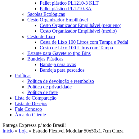
Pallet plástico PL1210-3 KLT
Pallet plástico PL1210-3A
Sacolas Ecológicas
Cesto Organizador Empilhável
Cesto Organizador Empilhável (pequeno)
Cesto Organizador Empilhável (médio)
Cesto de Lixo
Cesta de Lixo 100 Litros com Tampa e Pedal
Cesto de Lixo 100 Litros com Tampa
Estante para Gaveteiro tipo Bins
Bandejas Plásticas
Bandeja para ovos
Bandeja para pescados
Políticas
Política de devolução e reembolso
Política de privacidade
Política de frete
Lista de Comparação
Lista de Desejos
Fale Conosco
Área do Cliente
Entrega Expressa p/ todo Brasil!
Início
»
Loja
»
Estrado Flexivel Modular 50x50x1,7cm Cinza