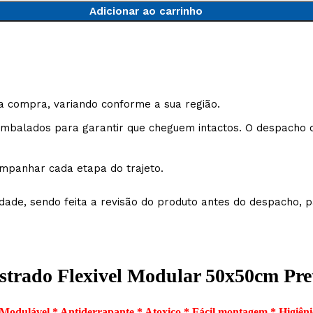
Adicionar ao carrinho
a compra, variando conforme a sua região.
balados para garantir que cheguem intactos. O despacho oc
mpanhar cada etapa do trajeto.
ade, sendo feita a revisão do produto antes do despacho, pa
strado Flexivel Modular 50x50cm Pre
 Modulável * Antiderrapante * Atoxico * Fácil montagem * Higiêni