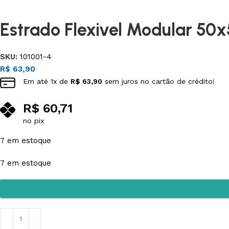
3L
3VX
Estrado Flexivel Modular 50
A
AX
SKU:
101001-4
R$
63,90
CX
D
Em até
1
x de
R$
63,90
sem juros no cartão de crédito!
R$
60,71
PL
SPA
no pix
XPA
XPB
7 em estoque
7 em estoque