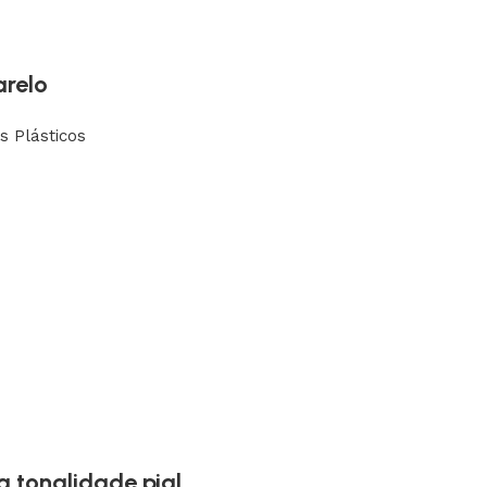
arelo
s Plásticos
a tonalidade pial