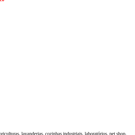
culturas, lavanderias, cozinhas industriais, laboratórios, pet shop,