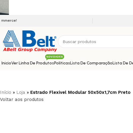
Seja bem vindo a nossa plat
NOVIDADES
Inicio
Ver Linha De Produtos
Políticas
Lista De Comparação
Lista De D
Início
»
Loja
»
Estrado Flexivel Modular 50x50x1,7cm Preto
Voltar aos produtos