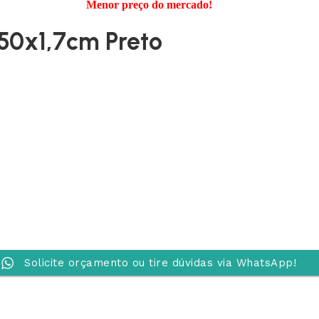
Menor preço do mercado!
5V
5VX
AA
x50x1,7cm Preto
B
BX
C
PJ
PJ
PK
SPB
SPC
SP
XPZ
ZX
Solicite orçamento ou tire dúvidas via WhatsApp!