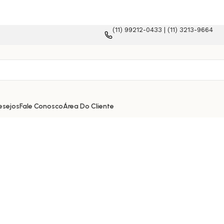
(11) 99212-0433 | (11) 3213-9664
aforma e-commerce!
esejos
Fale Conosco
Área Do Cliente