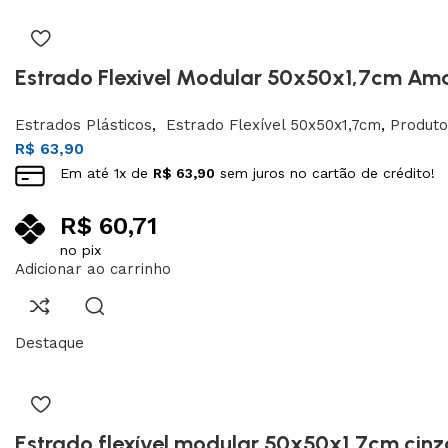
Estrado Flexivel Modular 50x50x1,7cm Am
Estrados Plásticos
,
Estrado Flexível 50x50x1,7cm
,
Produto
R$
63,90
Em até
1
x de
R$
63,90
sem juros no cartão de crédito!
R$
60,71
no pix
Adicionar ao carrinho
Destaque
Estrado flexível modular 50x50x1,7cm cinz